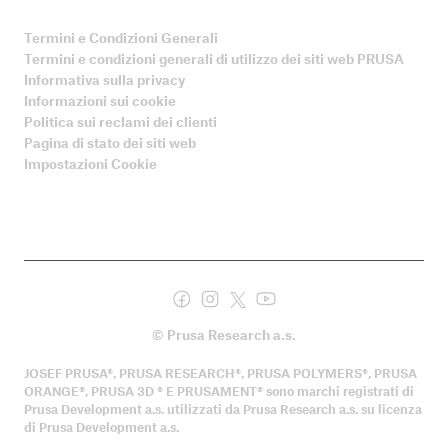
Termini e Condizioni Generali
Termini e condizioni generali di utilizzo dei siti web PRUSA
Informativa sulla privacy
Informazioni sui cookie
Politica sui reclami dei clienti
Pagina di stato dei siti web
Impostazioni Cookie
© Prusa Research a.s.
JOSEF PRUSA®, PRUSA RESEARCH®, PRUSA POLYMERS®, PRUSA
ORANGE®, PRUSA 3D ® E PRUSAMENT® sono marchi registrati di
Prusa Development a.s. utilizzati da Prusa Research a.s. su licenza
di Prusa Development a.s.