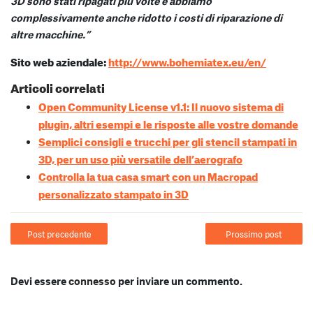
3D sono stati ripagati più volte e abbiamo
complessivamente anche ridotto i costi di riparazione di
altre macchine.”
Sito web aziendale:
http://www.bohemiatex.eu/en/
Articoli correlati
Open Community License v1.1: Il nuovo sistema di
plugin, altri esempi e le risposte alle vostre domande
Semplici consigli e trucchi per gli stencil stampati in
3D, per un uso più versatile dell’aerografo
Controlla la tua casa smart con un Macropad
personalizzato stampato in 3D
Post precedente
Prossimo post
Devi essere
connesso
per inviare un commento.