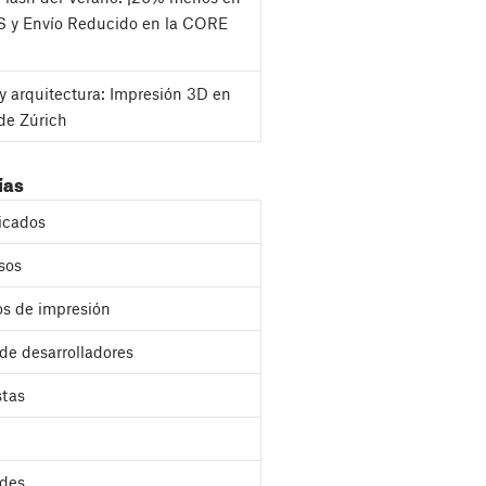
S y Envío Reducido en la CORE
y arquitectura: Impresión 3D en
de Zúrich
ías
cados
sos
s de impresión
 de desarrolladores
stas
des