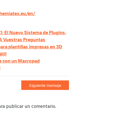
hemiatex.eu/en/
: El Nuevo Sistema de Plugins,
A Vuestras Preguntas
para plantillas impresas en 3D
átil
te con un Macropad
D
Siguiente mensaje
ra publicar un comentario.