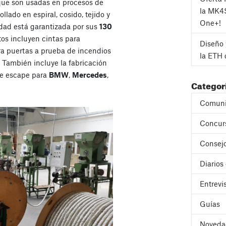
 que son usadas en procesos de
la MK4
llado en espiral, cosido, tejido y
One+!
idad está garantizada por sus
130
tos incluyen cintas para
Diseño 
ara puertas a prueba de incendios
la ETH 
. También incluye la fabricación
 de escape para
BMW
,
Mercedes
,
Categor
Comuni
Concur
Consejo
Diarios
Entrevi
Guías
Noveda