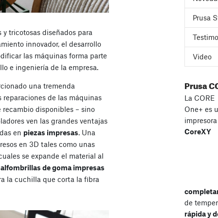
Prusa S
 y tricotosas diseñados para
Testimo
amiento innovador, el desarrollo
dificar las máquinas forma parte
Video
ollo e ingeniería de la empresa.
Prusa C
orcionado una tremenda
s reparaciones de las máquinas
La CORE
e recambio disponibles – sino
One+ es 
impresor
ladores ven las grandes ventajas
CoreXY
adas en
piezas impresas
. Una
resos en 3D tales como unas
cuales se expande el material al
s
alfombrillas de goma impresas
 la cuchilla que corta la fibra
completa
de temper
rápida y d