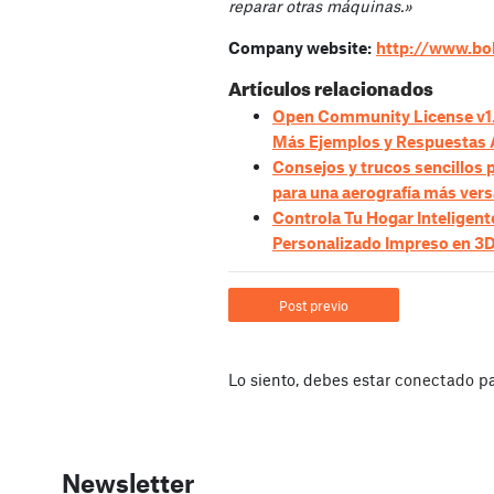
reparar otras máquinas.»
Company website:
http://www.bo
Artículos relacionados
Open Community License v1.1
Más Ejemplos y Respuestas 
Consejos y trucos sencillos 
para una aerografía más vers
Controla Tu Hogar Inteligen
Personalizado Impreso en 3
Post previo
Lo siento, debes estar
conectado
pa
Newsletter