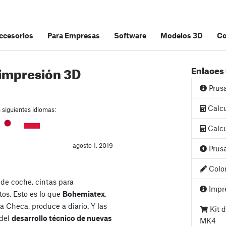
accesorios
Para Empresas
Software
Modelos 3D
C
 impresión 3D
Enlaces 
Prus
Calcu
s siguientes idiomas:
Calcu
agosto 1. 2019
Prusa
Color
 de coche, cintas para
Impre
tos. Esto es lo que
Bohemiatex
,
a Checa, produce a diario. Y las
Kit d
 del
desarrollo técnico de nuevas
MK4