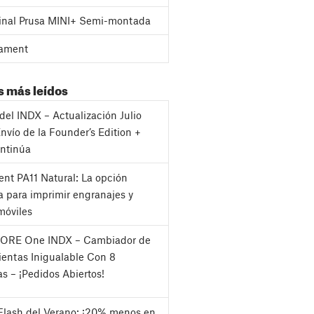
inal Prusa MINI+ Semi-montada
ament
s más leídos
del INDX – Actualización Julio
nvío de la Founder’s Edition +
ntinúa
nt PA11 Natural: La opción
a para imprimir engranajes y
móviles
CORE One INDX – Cambiador de
entas Inigualable Con 8
as – ¡Pedidos Abiertos!
Flash del Verano: ¡20% menos en