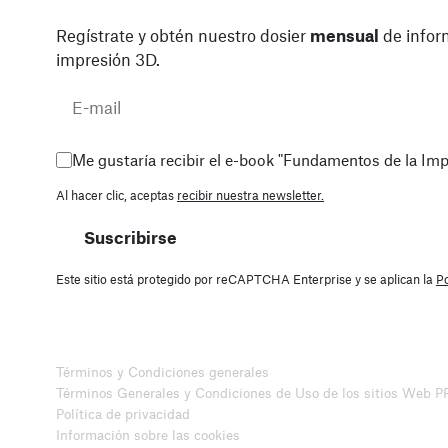
Regístrate y obtén nuestro dosier
mensual
de infor
impresión 3D.
Me gustaría recibir el e-book "Fundamentos de la Im
Al hacer clic, aceptas
recibir nuestra newsletter.
Suscribirse
Este sitio está protegido por reCAPTCHA Enterprise y se aplican la
Po
Términos y Condiciones generales
Términos Generales y Condiciones de Uso de los sitios Web 
Política de privacidad
Información sobre las cookies