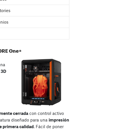
tories
nios
ORE One+
una
a
3D
mente cerrada
con control activo
atura diseñado para una
impresión
e primera calidad
. Fácil de poner