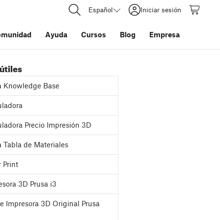
Español
Iniciar sesión
omunidad
Ayuda
Cursos
Blog
Empresa
útiles
a Knowledge Base
ladora
ladora Precio Impresión 3D
 Tabla de Materiales
 Print
sora 3D Prusa i3
e Impresora 3D Original Prusa