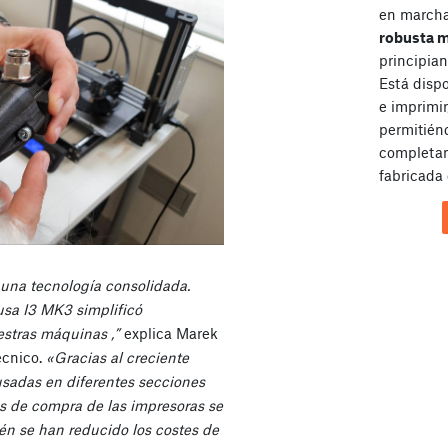
en marcha 
robusta 
principian
Está disp
e imprimir
permitién
completam
fabricada 
una tecnología consolidada.
usa I3 MK3 simplificó
stras máquinas ,”
explica Marek
écnico.
«Gracias al creciente
sadas en diferentes secciones
les de compra de las impresoras se
én se han reducido los costes de