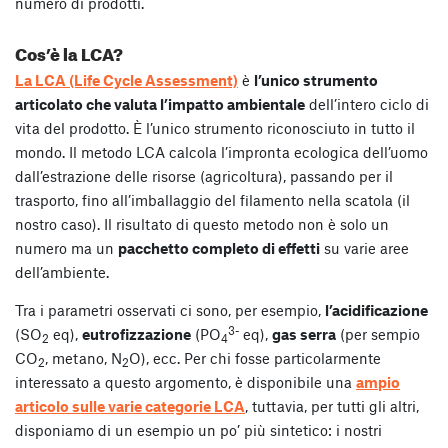
numero di prodotti.
Cos’è la LCA?
La LCA (Life Cycle Assessment)
è
l’unico strumento
articolato che valuta l’impatto ambientale
dell’intero ciclo di
vita del prodotto. È l’unico strumento riconosciuto in tutto il
mondo. Il metodo LCA calcola l’impronta ecologica dell’uomo
dall’estrazione delle risorse (agricoltura), passando per il
trasporto, fino all’imballaggio del filamento nella scatola (il
nostro caso). Il risultato di questo metodo non è solo un
numero ma un
pacchetto completo di effetti
su varie aree
dell’ambiente.
Tra i parametri osservati ci sono, per esempio,
l’acidificazione
3-
(SO
eq),
eutrofizzazione
(PO
eq),
gas serra
(per sempio
2
4
CO
, metano, N
O), ecc. Per chi fosse particolarmente
2
2
interessato a questo argomento, è disponibile una
ampio
articolo sulle varie categorie LCA
, tuttavia, per tutti gli altri,
disponiamo di un esempio un po’ più sintetico: i nostri