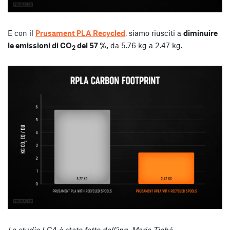
E con il
Prusament PLA Recycled
, siamo riusciti a
diminuire
le emissioni di CO
del 57 %,
da 5.76 kg a 2.47 kg.
2
Lo studio LCA è stato fatto dall’ing. Marie Tichá,