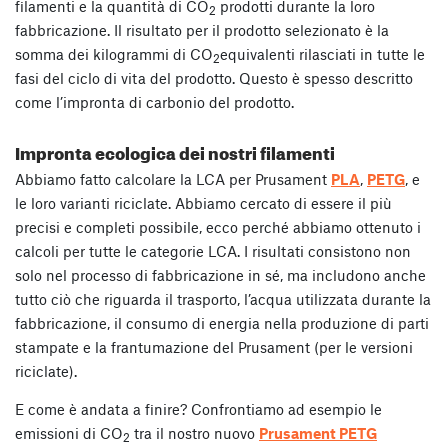
filamenti e la quantità di CO
prodotti durante la loro
2
fabbricazione. Il risultato per il prodotto selezionato è la
somma dei kilogrammi di CO
equivalenti rilasciati in tutte le
2
fasi del ciclo di vita del prodotto. Questo è spesso descritto
come l’impronta di carbonio del prodotto.
Impronta ecologica dei nostri filamenti
Abbiamo fatto calcolare la LCA per Prusament
PLA
,
PETG
, e
le loro varianti riciclate. Abbiamo cercato di essere il più
precisi e completi possibile, ecco perché abbiamo ottenuto i
calcoli per tutte le categorie LCA. I risultati consistono non
solo nel processo di fabbricazione in sé, ma includono anche
tutto ciò che riguarda il trasporto, l’acqua utilizzata durante la
fabbricazione, il consumo di energia nella produzione di parti
stampate e la frantumazione del Prusament (per le versioni
riciclate).
E come è andata a finire? Confrontiamo ad esempio le
emissioni di CO
tra il nostro nuovo
Prusament PETG
2