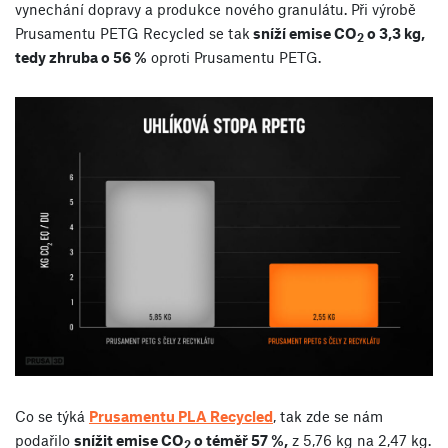
vynechání dopravy a produkce nového granulátu. Při výrobě
Prusamentu PETG Recycled se tak
sníží emise CO
o 3,3 kg,
2
tedy zhruba o 56 %
oproti Prusamentu PETG.
Co se týká
Prusamentu PLA Recycled
, tak zde se nám
podařilo
snížit emise CO
o téměř 57 %,
z 5,76 kg na 2,47 kg.
2