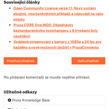
Související články
Open Community License verze 1.1: Nový systém
pluginů, více konkrétních příkladů a odpovědi na vaše
otázky
Prusa CORE One INDX: Objednávky
bezkonkurenčního toolchangeru s 8 tryskami byly
spuštěny!
Vzdálené streamování z kamery v 1080p a 24 fps pro
každého a nové možnosti úložišť v PrusaConnectu
Předchozí příspěvek
Další příspěvek
Pro přidávání komentářů se musíte nejdříve
přihlásit
.
Užitečné odkazy
Prusa Knowledge Base