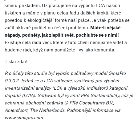
směru příkladem. Už pracujeme na výpočtu LCA našich
tiskáren a máme v plánu celou řadu dalších kroků, které
povedou k ekologičtější formě naší práce. Je však potřeba se
začít aktivně podílet na řešení problému.
Máte-li nějaké
nápady, podněty, jak zlepšit svět, pochlubte se s nimi!
Existuje celá řada věcí, které v tuto chvíli nemusíme vidět a
budeme rádi, když nám pomůžete i vy jako komunita.
Tisku zdar!
Pro účely této studie byl vybrán počítačový model SimaPro
9.3.0.2. Jedná se o LCA software, využívaný pro výpočet
inventarizační analýzy (LCI) a výsledků indikátorů kategorií
dopadů (LCIA). Software byl vyvinut PRé Sustainability, což je
ochranná obchodní známka © PRé Consultants B.V.,
Amersfoort, The Netherlands. Podrobnější informace viz
www.simapro.com