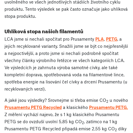
uvolněného ve všech jednotlivých stádiích životního cyklu
produktu. Tento výsledek se pak často označuje jako uhlíková
stopa produktu.
Uhlíková stopa našich filamentů
LCA jsme si nechali spočítat pro Prusamenty
PLA
,
PETG
, a
jejich recyklované varianty. Snažili jsme se být co nejpřesnější
a nejpoctivější, a proto jsme si nechali podrobně spočítat
všechny články výrobního řetězce ve všech kategoriích LCA.
Ve výsledcích je zahrnuta výroba samotné cívky, ale také
kompletní doprava, spotřebovaná voda na filamentové lince,
spotřeba energie na lisování čel cívky a drcení Prusamentu (u
recyklovaných verzí).
A jaké jsou výsledky? Srovnejme si třeba emise CO
u nového
2
Prusamentu PETG Recycled
a klasického
Prusamentu PETG.
Z měření vychází najevo, že s 1 kg klasického Prusamentu
PETG se do ovzduší uvolní 5,85 kg CO
, zatímco na 1 kg
2
Prusamentu PETG Recycled připadá emise 2,55 kg CO
díky
2