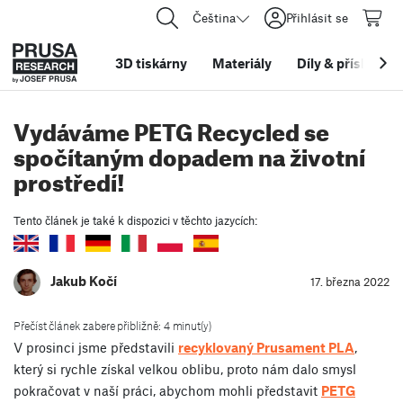
Čeština
Přihlásit se
3D tiskárny
Materiály
Díly
&
příslušens
Vydáváme PETG Recycled se
spočítaným dopadem na životní
prostředí!
Tento článek je také k dispozici v těchto jazycích:
Jakub Kočí
17. března 2022
Přečíst článek zabere přibližně: 4 minut(y)
V prosinci jsme představili
recyklovaný Prusament PLA
,
který si rychle získal velkou oblibu, proto nám dalo smysl
pokračovat v naší práci, abychom mohli představit
PETG