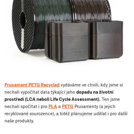
Prusament PETG Recycled
vydáváme ve chvíli, kdy jsme si
nechali vypočítat data týkající jeho
dopadu na životní
prostředí (LCA neboli Life Cycle Assessment).
Ten jsme
nechali spočítat i pro
PLA
a
PETG
Prusamenty (a jejich
recyklované sourozence), a totéž plánujeme udělat i pro další
naše produkty.