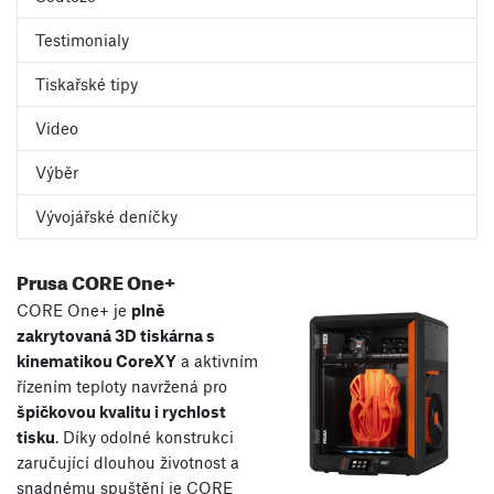
Testimonialy
Tiskařské tipy
Video
Výběr
Vývojářské deníčky
Prusa CORE One+
CORE One+ je
plně
zakrytovaná 3D tiskárna s
kinematikou CoreXY
a aktivním
řízením teploty navržená pro
špičkovou kvalitu i rychlost
tisku
. Díky odolné konstrukci
zaručující dlouhou životnost a
snadnému spuštění je CORE