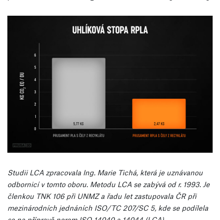
Studii LCA zpracovala Ing. Marie Tichá, která je uznávanou
odbornicí v tomto oboru. Metodu LCA se zabývá od r. 1993. Je
členkou TNK 106 při UNMZ a řadu let zastupovala ČR při
mezinárodních jednáních ISO/TC 207/SC 5, kde se podílela
se na přípravě norem ISO 14040 a 14044 (LCA).