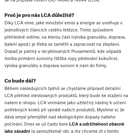
Proč je pro nás LCA důležité?
Díky LCA víme, jaké množství emisí a energie se uvolňuje v
jednotlivých článcích celého řetězce. Tímto způsobem
přehledně vidíme, na kterou část (výroba granulátu, doprava,
balení apod.) je třeba se zaměřit a zapracovat na zlepšení.
Dopad je patrný u recyklovaných Prusamentů, kde odpadá
tvorba primární suroviny (těžba ropy, pěstování kukuřice),
výroba granulátu a doprava surovin k nám do firmy.
Co bude dál?
Během následujících týdnů se chystáme připravit detailní
LCA přehled otestovaných produktů, který bude ke stažení na
našem e-shopu. LCA vnímáme jako užitečný nástroj k určení
potřebných kroků při výrobě našich produktů. Myslíme si, že
dává smysl přemýšlet nad ekologickými dopady našeho
počínání. Dnes se už často bere
LCA a udržitelnost obecně
jako zásadní
(a samozřejmá) věc a my chceme jít v tomto