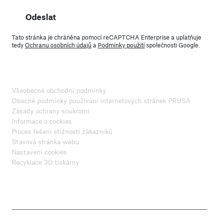
Odeslat
Tato stránka je chráněna pomocí reCAPTCHA Enterprise a uplatňuje
tedy
Ochranu osobních údajů
a
Podmínky použití
společnosti Google.
Všeobecné obchodní podmínky
Obecné podmínky používání internetových stránek PRUSA
Zásady ochrany soukromí
Informace o cookies
Proces řešení stížností zákazníků
Stavová stránka webu
Nastavení cookies
Recyklace 3D tiskárny