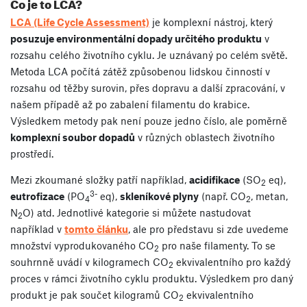
Co je to LCA?
LCA (Life Cycle Assessment)
je komplexní nástroj, který
posuzuje environmentální dopady určitého produktu
v
rozsahu celého životního cyklu. Je uznávaný po celém světě.
Metoda LCA počítá zátěž způsobenou lidskou činností v
rozsahu od těžby surovin, přes dopravu a další zpracování, v
našem případě až po zabalení filamentu do krabice.
Výsledkem metody pak není pouze jedno číslo, ale poměrně
komplexní soubor dopadů
v různých oblastech životního
prostředí.
Mezi zkoumané složky patří například,
acidifikace
(SO
eq),
2
3-
eutrofizace
(PO
eq),
skleníkové plyny
(např. CO
, metan,
4
2
N
O) atd. Jednotlivé kategorie si můžete nastudovat
2
například v
tomto článku
, ale pro představu si zde uvedeme
množství vyprodukovaného CO
pro naše filamenty. To se
2
souhrnně uvádí v kilogramech CO
ekvivalentního pro každý
2
proces v rámci životního cyklu produktu. Výsledkem pro daný
produkt je pak součet kilogramů CO
ekvivalentního
2