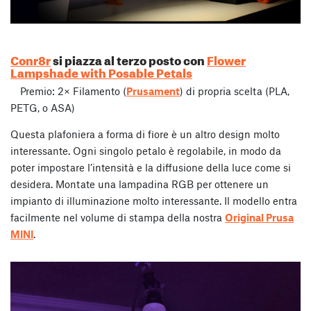
Conr8r
si piazza al terzo posto con
Flower
Lampshade with Posable Petals
Premio: 2× Filamento (
Prusament
) di propria scelta (PLA,
PETG, o ASA)
Questa plafoniera a forma di fiore è un altro design molto
interessante. Ogni singolo petalo è regolabile, in modo da
poter impostare l’intensità e la diffusione della luce come si
desidera. Montate una lampadina RGB per ottenere un
impianto di illuminazione molto interessante. Il modello entra
facilmente nel volume di stampa della nostra
Original Prusa
MINI
.