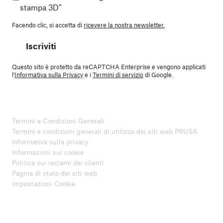
stampa 3D”
Facendo clic, si accetta di
ricevere la nostra newsletter.
Iscriviti
Questo sito è protetto da reCAPTCHA Enterprise e vengono applicati
l'
Informativa sulla Privacy
e i
Termini di servizio
di Google.
Termini e Condizioni Generali
Termini e condizioni generali di utilizzo dei siti web PRUSA
Informativa sulla privacy
Informazioni sui cookie
Politica sui reclami dei clienti
Pagina di stato dei siti web
Impostazioni Cookie