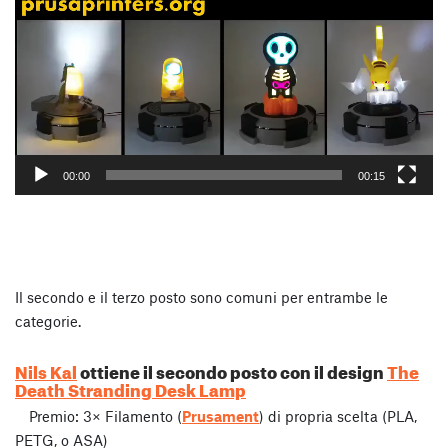
00:00
00:15
Il secondo e il terzo posto sono comuni per entrambe le
categorie.
Nils Kal
ottiene il secondo posto con il design
The
Death Stranding Desk Lamp
Premio: 3× Filamento (
Prusament
) di propria scelta (PLA,
PETG, o ASA)