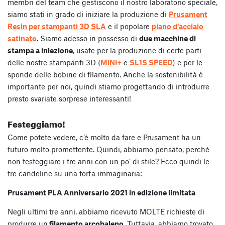
membri del team che gestiscono il nostro laboratorio speciale,
siamo stati in grado di iniziare la produzione di
Prusament
Resin per stampanti 3D SLA
e il popolare
piano d’acciaio
satinato
. Siamo adesso in possesso di
due macchine di
stampa a iniezione
, usate per la produzione di certe parti
delle nostre stampanti 3D (
MINI+
e
SL1S SPEED
) e per le
sponde delle bobine di filamento. Anche la sostenibilità è
importante per noi, quindi stiamo progettando di introdurre
presto svariate sorprese interessanti!
Festeggiamo!
Come potete vedere, c’è molto da fare e Prusament ha un
futuro molto promettente. Quindi, abbiamo pensato, perché
non festeggiare i tre anni con un po’ di stile? Ecco quindi le
tre candeline su una torta immaginaria:
Prusament PLA Anniversario 2021 in edizione limitata
Negli ultimi tre anni, abbiamo ricevuto MOLTE richieste di
produrre un
filamento arcobaleno
. Tuttavia, abbiamo trovato