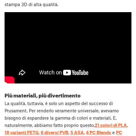
stampa 3D di alta qualità.
Più materiali, più divertimento
La qualità, tuttavia, è solo un aspetto del successo di
Prusament. Per renderlo veramente universale, avevamo
bisogno di espandere la gamma di colori e materiali. E,
naturalmente, abbiamo fatto proprio questo.
21 colori di PLA
,
18 varianti PETG
,
6 diversi PVB
,
5 ASA
,
4 PC Blends
e
PC