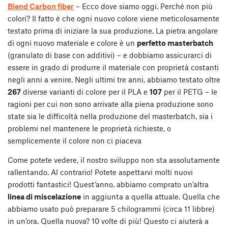
Blend Carbon fiber
– Ecco dove siamo oggi. Perché non più
colori? Il fatto è che ogni nuovo colore viene meticolosamente
testato prima di iniziare la sua produzione. La pietra angolare
di ogni nuovo materiale e colore è un
perfetto masterbatch
(granulato di base con additivi) – e dobbiamo assicurarci di
essere in grado di produrre il materiale con proprietà costanti
negli anni a venire. Negli ultimi tre anni, abbiamo testato oltre
267
diverse varianti di colore per il PLA e
107
per il PETG – le
ragioni per cui non sono arrivate alla piena produzione sono
state sia le difficoltà nella produzione del masterbatch, sia i
problemi nel mantenere le proprietà richieste, o
semplicemente il colore non ci piaceva
Come potete vedere, il nostro sviluppo non sta assolutamente
rallentando. Al contrario! Potete aspettarvi molti nuovi
prodotti fantastici! Quest’anno, abbiamo comprato un’altra
linea di miscelazione
in aggiunta a quella attuale. Quella che
abbiamo usato può preparare 5 chilogrammi (circa 11 libbre)
in un’ora. Quella nuova? 10 volte di più! Questo ci aiuterà a