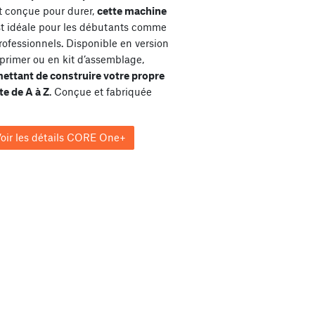
et conçue pour durer,
cette machine
st idéale pour les débutants comme
rofessionnels. Disponible en version
primer ou en kit d’assemblage,
ettant de construire votre propre
e de A à Z
. Conçue et fabriquée
oir les détails CORE One+