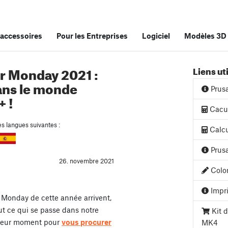
accessoires
Pour les Entreprises
Logiciel
Modèles 3D
er Monday 2021 :
Liens ut
dans le monde
Prus
+ !
Cacul
es langues suivantes :
Calcu
Prusa
26. novembre 2021
Color
Impri
 Monday de cette année arrivent,
ut ce qui se passe dans notre
Kit d
illeur moment pour
vous procurer
MK4