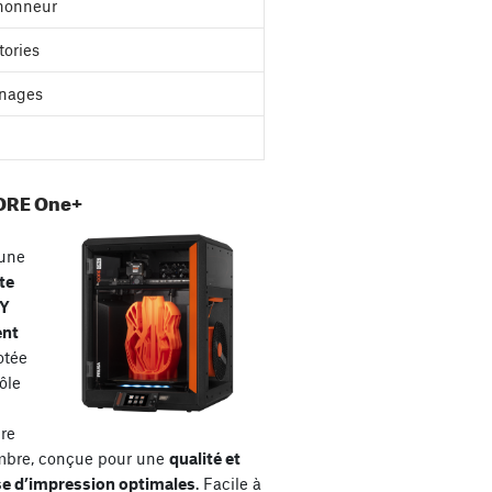
'honneur
tories
nages
ORE One+
une
te
XY
ent
otée
ôle
re
mbre, conçue pour une
qualité et
se d’impression optimales
. Facile à