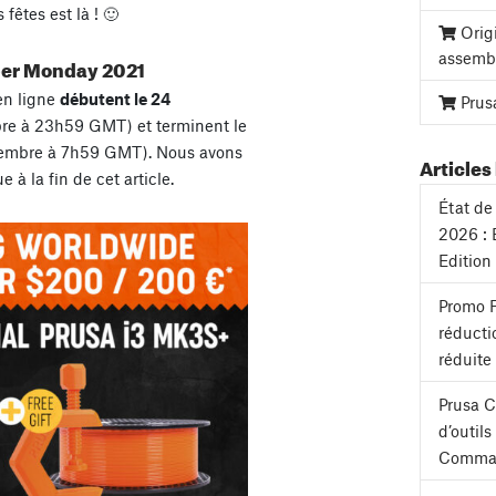
fêtes est là ! 🙂
Orig
assemb
yber Monday 2021
en ligne
débutent le 24
Prus
e à 23h59 GMT) et terminent le
embre à 7h59 GMT). Nous avons
Articles 
à la fin de cet article.
État de 
2026 : 
Edition
Promo F
réducti
réduite
Prusa 
d’outil
Comman