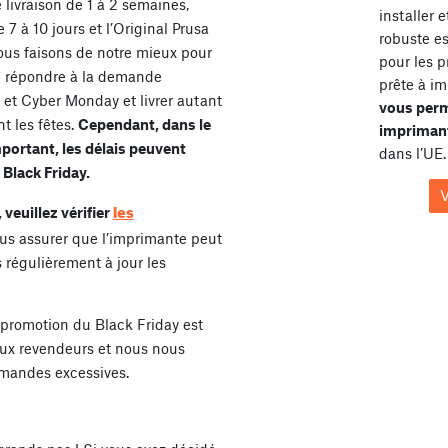
livraison de 1 à 2 semaines,
installer 
7 à 10 jours et l’Original Prusa
robuste e
us faisons de notre mieux pour
pour les p
e répondre à la demande
prête à im
 et Cyber Monday et livrer autant
vous perm
t les fêtes.
Cependant, dans le
imprimant
ortant, les délais peuvent
dans l’UE.
Black Friday.
V
les
 veuillez vérifier
us assurer que l’imprimante peut
 régulièrement à jour les
 promotion du Black Friday est
aux revendeurs et nous nous
mmandes excessives.