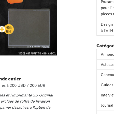
Prusame
pour l’
pièces 
Design 
à l’ETH
Catégor
Annonc
Astuces
Concou
nde entier
Guides
ures à 200 USD / 200 EUR
Intervi
es et l’imprimante 3D Original
exclues de l’offre de livraison
Journa
 panier désactivera l’option de