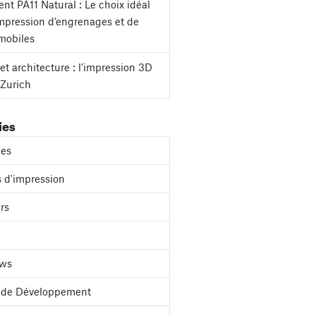
nt PA11 Natural : Le choix idéal
impression d’engrenages et de
mobiles
et architecture : l’impression 3D
 Zurich
ies
es
 d'impression
rs
ews
l de Développement