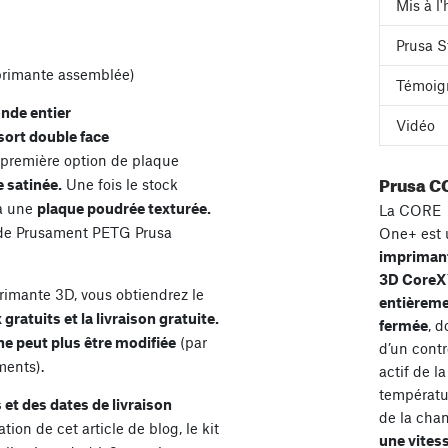
Mis à l
Prusa S
mprimante assemblée)
Témoig
onde entier
Vidéo
ssort double face
première option de plaque
Prusa C
 satinée.
Une fois le stock
ra une
plaque poudrée texturée.
La CORE
e Prusament PETG Prusa
One+ est 
impriman
3D Core
imante 3D, vous obtiendrez le
entièrem
atuits et la livraison gratuite.
fermée
, d
 ne peut plus être modifiée
(par
d’un contr
ments).
actif de la
températu
et des dates de livraison
de la cha
on de cet article de blog, le kit
une vites