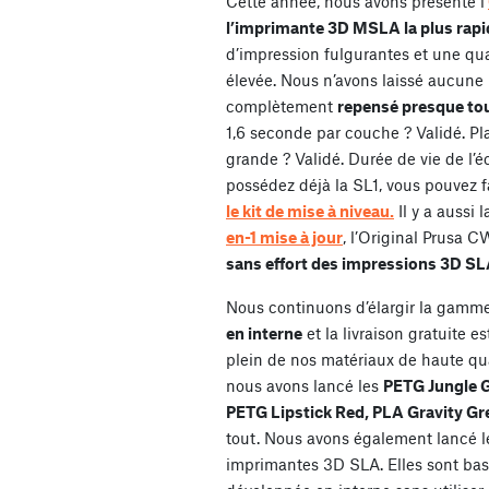
Cette année, nous avons présenté l’
l’imprimante 3D MSLA la plus rapi
d’impression fulgurantes et une qu
élevée. Nous n’avons laissé aucune 
complètement
repensé presque tout
1,6 seconde par couche ? Validé. Pl
grande ? Validé. Durée de vie de l’é
possédez déjà la SL1, vous pouvez 
le kit de mise à niveau.
Il y a aussi 
en-1 mise à jour
, l’Original Prusa 
sans effort des impressions 3D SL
Nous continuons d’élargir la gamm
en interne
et la livraison gratuite e
plein de nos matériaux de haute qua
nous avons lancé les
PETG Jungle G
PETG Lipstick Red, PLA Gravity Gre
tout. Nous avons également lancé 
imprimantes 3D SLA. Elles sont bas