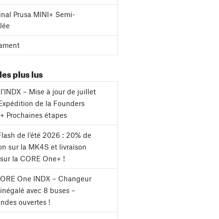
inal Prusa MINI+ Semi-
lée
ament
les plus lus
l’INDX – Mise à jour de juillet
Expédition de la Founders
 + Prochaines étapes
lash de l’été 2026 : 20% de
on sur la MK4S et livraison
 sur la CORE One+ !
CORE One INDX – Changeur
s inégalé avec 8 buses –
des ouvertes !