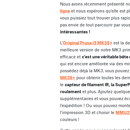
Nous avons récemment présenté n
ligne
et nous espérons qu’elle est pl
vous puissiez tout trouver plus rap
pas envie de tout parcourir par vo
intéressantes !
L’
Original Prusa i3 MK3S+
est la de
meilleure version de notre MK3 prim
efficace et
c’est une véritable bêt
qui est encore améliorée via des mis
possédez déjà la MK3, vous pouvez u
MK3S+
pour obtenir toutes les dern
le
capteur de filament IR, la Super
roulement
et plus. Ajoutez quelque
supplémentaires et vous pouvez é
l’expédition ! Ou vous pouvez mon
l’impression 3D et choisir le
MMU2
couleurs !