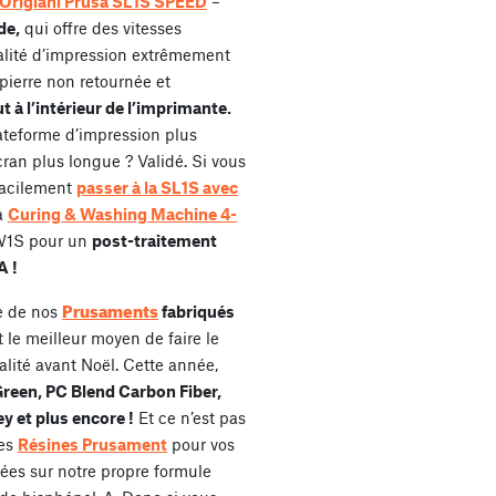
Origianl Prusa SL1S SPEED
–
de,
qui offre des vitesses
alité d’impression extrêmement
pierre non retournée et
 à l’intérieur de l’imprimante.
ateforme d’impression plus
cran plus longue ? Validé. Si vous
facilement
passer à la SL1S avec
la
Curing & Washing Machine 4-
CW1S pour un
post-traitement
A !
Prusaments
e de nos
fabriqués
st le meilleur moyen de faire le
lité avant Noël. Cette année,
reen, PC Blend Carbon Fiber,
y et plus encore !
Et ce n’est pas
les
Résines Prusament
pour vos
ées sur notre propre formule