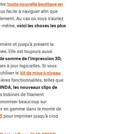
otre
toute nouvelle boutique en
us facile à naviguer afin que
idement. Au cas où vous n’auriez
us-même,
voici les choses les plus
rnière et jusqu’à présent la
ée. Elle est toujours aussi
e de somme de l’impression 3D,
es à jour logicielles. Si vous
tiliser le
kit de mise à niveau
ières fonctionnalités, telles que
PINDA, les nouveaux clips de
s bobines de filament
conomiser beaucoup sur
ter en gamme dans le monte de
S
pour imprimer jusqu’à cinq