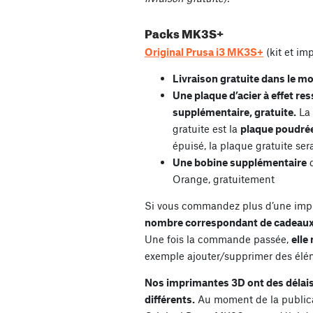
Packs MK3S+
Original Prusa i3 MK3S+
(kit et i
Livraison gratuite dans le m
Une plaque d’acier à effet re
supplémentaire, gratuite.
La 
gratuite est la
plaque poudrée
épuisé, la plaque gratuite se
Une bobine supplémentaire
d
Orange, gratuitement
Si vous commandez plus d’une impr
nombre correspondant de cadeaux gr
Une fois la commande passée,
elle
exemple ajouter/supprimer des élé
Nos imprimantes 3D ont des délais 
différents.
Au moment de la publicati