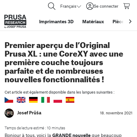
Français
Se connecter
Imprimantes 3D
Matériaux
Pièces
&
ac
Premier aperçu de l’Original
Prusa XL : une CoreXY avec une
première couche toujours
parfaite et de nombreuses
nouvelles fonctionnalités !
Cet article est également disponible dans les langues suivantes :
Josef Průša
18. novembre 2021
Temps de lecture estimé : 10 minutes
Bonjour à tous, voici la
GRANDE nouvelle
que beaucoup