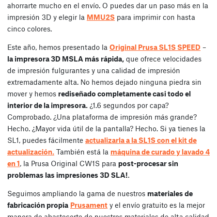
ahorrarte mucho en el envío. O puedes dar un paso más en la
impresión 3D y elegir la
MMU2S
para imprimir con hasta
cinco colores.
Este año, hemos presentado la
Original Prusa SL1S SPEED
–
la impresora 3D MSLA más rápida,
que ofrece velocidades
de impresión fulgurantes y una calidad de impresión
extremadamente alta. No hemos dejado ninguna piedra sin
mover y hemos
rediseñado completamente casi todo el
interior de la impresora.
¿1.6 segundos por capa?
Comprobado. ¿Una plataforma de impresión más grande?
Hecho. ¿Mayor vida útil de la pantalla? Hecho. Si ya tienes la
SL1, puedes fácilmente
actualizarla a la SL1S con el kit de
actualización.
También está la
máquina de curado y lavado 4
en 1
, la Prusa Original CW1S para
post-procesar sin
problemas las impresiones 3D SLA!
.
Seguimos ampliando la gama de nuestros
materiales de
fabricación propia
Prusament
y el envío gratuito es la mejor
manera de abastecerte de nuestros materiales de alta calidad