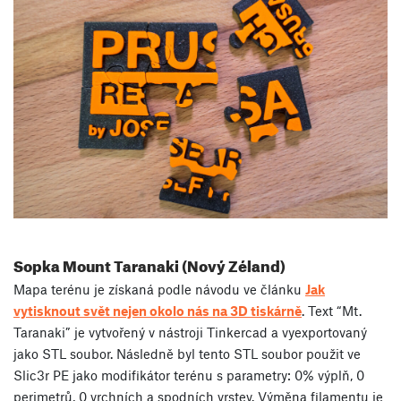
Sopka Mount Taranaki (Nový Zéland)
Mapa terénu je získaná podle návodu ve článku
Jak
vytisknout svět nejen okolo nás na 3D tiskárně
. Text “Mt.
Taranaki” je vytvořený v nástroji Tinkercad a vyexportovaný
jako STL soubor. Následně byl tento STL soubor použit ve
Slic3r PE jako modifikátor terénu s parametry: 0% výplň, 0
perimetrů, 0 vrchních a spodních vrstev. Výměna filamentu je