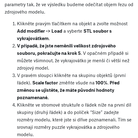
parametry tak, že ve výsledku budeme odečítat objem řezu od
zdrojového modelu.
Klikněte pravým tlačítkem na objekt a zvolte možnost
Add modifier -> Load
a vyberte
STL soubor s
vykrajovátkem
.
V případě, že jste neměnili velikost zdrojového
souboru, pokračujte na krok 5
. V opačném případě si
můžete všimnout, že vykrajovátko je menší či větší než
zdrojový model.
V pravém sloupci klikněte na skupinu objektů (první
řádek).
Scale factor
změňte všude na
100%
.
Před
změnou se ujistěte, že máte původní hodnoty
poznamenané.
Klikněte ve stromové struktuře o řádek níže na první díl
skupiny (druhý řádek) a do políček “Size” zadejte
rozměry modelu, které jste si dříve poznamenali. Tím se
srovnají rozměry puzzle vykrajovátka a zdrojového
modelu.