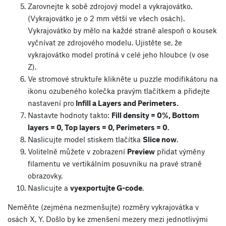
Zarovnejte k sobě zdrojový model a vykrajovátko.
(Vykrajovátko je o 2 mm větší ve všech osách).
Vykrajovátko by mělo na každé straně alespoň o kousek
vyčnívat ze zdrojového modelu. Ujistěte se, že
vykrajovátko model protíná v celé jeho hloubce (v ose
Z).
Ve stromové struktuře klikněte u puzzle modifikátoru na
ikonu ozubeného kolečka pravým tlačítkem a přidejte
nastavení pro
Infill a Layers and Perimeters.
Nastavte hodnoty takto:
Fill density = 0%, Bottom
layers = 0, Top layers = 0, Perimeters = 0
.
Naslicujte model stiskem tlačítka
Slice now
.
Volitelně můžete v zobrazení
Preview
přidat výměny
filamentu ve vertikálním posuvníku na pravé straně
obrazovky.
Naslicujte a
vyexportujte G-code
.
Neměňte (zejména nezmenšujte) rozměry vykrajovátka v
osách X, Y. Došlo by ke zmenšení mezery mezi jednotlivými