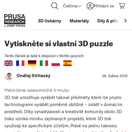
Čeština
Přihlásit se
3D tiskárny
Materiály
Díly
&
příslušens
Vytiskněte si vlastní 3D puzzle
Tento článek je také k dispozici v těchto jazycích:
Ondřej Stříteský
26. dubna 2019
Přečíst článek zabere přibližně: 8 minut(y)
3D tisk umožňuje vyrábět takové předměty, které lze jinými
technologiemi vyrábět poměrně obtížně – zvlášť v domácím
prostředí. Díky vynalézavosti a kreativitě komunity okolo 3D
tisku vzniká mnoho zajímavých projektů, které 3D tisk
využívají ke specifickým účelům. Právě na jednu takovou