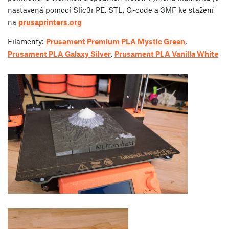
nastavená pomocí Slic3r PE. STL, G-code a 3MF ke stažení
na
prusaprinters.org
Filamenty:
Prusament Premium PLA Mystic Green
,
Prusament PLA Galaxy Silver
,
Prusament PLA Vanilla White