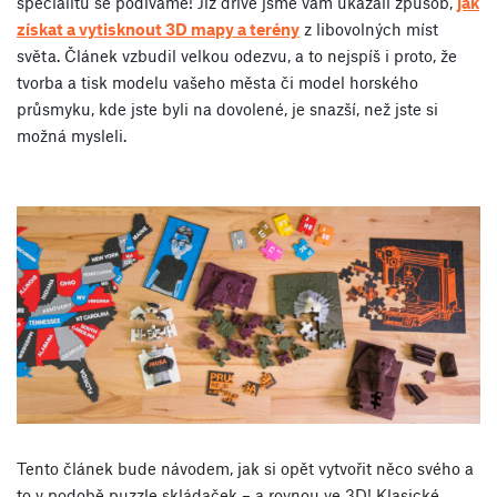
specialitu se podíváme! Již dříve jsme vám ukázali způsob,
jak
získat a vytisknout 3D mapy a terény
z libovolných míst
světa. Článek vzbudil velkou odezvu, a to nejspíš i proto, že
tvorba a tisk modelu vašeho města či model horského
průsmyku, kde jste byli na dovolené, je snazší, než jste si
možná mysleli.
Tento článek bude návodem, jak si opět vytvořit něco svého a
to v podobě puzzle skládaček – a rovnou ve 3D! Klasické