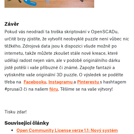
Závěr
Pokud vás neodradí ta troška skriptování v OpenSCADu,
určitě brzy zjistíte, že vytvořit neobvyklé puzzle není vůbec nic
těžkého. Zdrojová data jsou k dispozici všude možně po
internetu, takže můžete zkoušet stále nové kreace, které
udělají radost nejen vám, ale v podobě originálního dárku
jistě potěší i vaše příbuzné či známé. Zapojte fantazii a
vytiskněte vaše originální 3D puzzle. O výsledek se podělte
třeba na
Facebooku
,
Instagramu
a
Pinterestu
s hashtagem
#prusai3 či na našem
fóru
. Těšíme se na vaše výtvory!
Tisku zdar!
Související články
Open Community License verze 1.1: Nový systém