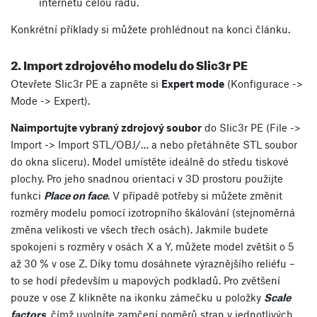
internetu celou řadu.
Konkrétní příklady si můžete prohlédnout na konci článku.
2. Import zdrojového modelu do Slic3r PE
Otevřete Slic3r PE a zapněte si
Expert mode
(Konfigurace ->
Mode -> Expert).
Naimportujte vybraný zdrojový soubor
do Slic3r PE (File ->
Import -> Import STL/OBJ/… a nebo přetáhněte STL soubor
do okna sliceru). Model umístěte ideálně do středu tiskové
plochy. Pro jeho snadnou orientaci v 3D prostoru použijte
funkci
Place on face
. V případě potřeby si můžete změnit
rozměry modelu pomocí izotropního škálování (stejnoměrná
změna velikosti ve všech třech osách). Jakmile budete
spokojeni s rozměry v osách X a Y, můžete model zvětšit o 5
až 30 % v ose Z. Díky tomu dosáhnete výraznějšího reliéfu –
to se hodí především u mapových podkladů. Pro zvětšení
pouze v ose Z klikněte na ikonku zámečku u položky
Scale
factors
, čímž uvolníte zamčení poměrů stran v jednotlivých