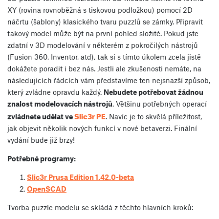
XY (rovina rovnoběžná s tiskovou podložkou) pomocí 2D
náčrtu (šablony) klasického tvaru puzzlů se zámky. Připravit
takový model může být na první pohled složité. Pokud jste
zdatní v 3D modelování v některém z pokročilých nástrojů
(Fusion 360, Inventor, atd), tak si s tímto úkolem zcela jistě
dokážete poradit i bez nás. Jestli ale zkušenosti nemáte, na
následujících řádcích vám představíme ten nejsnazší způsob,
který zvládne opravdu každý.
Nebudete potřebovat žádnou
znalost modelovacích nástrojů
. Většinu potřebných operací
Slic3r PE
zvládnete udělat ve
. Navíc je to skvělá příležitost,
jak objevit několik nových funkcí v nové betaverzi. Finální
vydání bude již brzy!
Potřebné programy:
Slic3r Prusa Edition 1.42.0-beta
OpenSCAD
Tvorba puzzle modelu se skládá z těchto hlavních kroků: