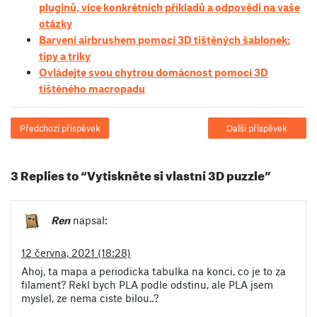
pluginů, více konkrétních příkladů a odpovědi na vaše
otázky
Barvení airbrushem pomocí 3D tištěných šablonek:
tipy a triky
Ovládejte svou chytrou domácnost pomocí 3D
tištěného macropadu
Předchozí příspěvek
Další příspěvek
3 Replies to “Vytiskněte si vlastní 3D puzzle”
Ren
napsal:
12 června, 2021 (18:28)
Ahoj, ta mapa a periodicka tabulka na konci, co je to za
filament? Rekl bych PLA podle odstinu, ale PLA jsem
myslel, ze nema ciste bilou..?