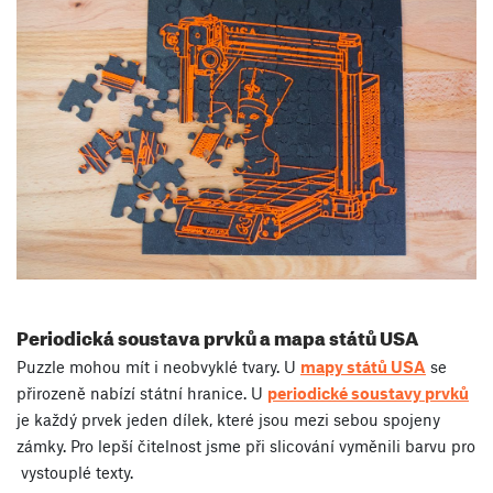
Periodická soustava prvků a mapa států USA
Puzzle mohou mít i neobvyklé tvary. U
mapy států USA
se
přirozeně nabízí státní hranice. U
periodické soustavy prvků
je každý prvek jeden dílek, které jsou mezi sebou spojeny
zámky. Pro lepší čitelnost jsme při slicování vyměnili barvu pro
vystouplé texty.