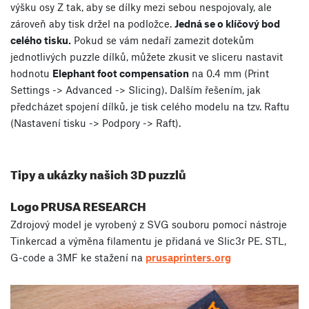
výšku osy Z tak, aby se dílky mezi sebou nespojovaly, ale
zároveň aby tisk držel na podložce.
Jedná se o klíčový bod
celého tisku.
Pokud se vám nedaří zamezit dotekům
jednotlivých puzzle dílků, můžete zkusit ve sliceru nastavit
hodnotu
Elephant foot compensation
na 0.4 mm (Print
Settings -> Advanced -> Slicing). Dalším řešením, jak
předcházet spojení dílků, je tisk celého modelu na tzv. Raftu
(Nastavení tisku -> Podpory -> Raft).
Tipy a ukázky našich 3D puzzlů
Logo PRUSA RESEARCH
Zdrojový model je vyrobený z SVG souboru pomocí nástroje
Tinkercad a výměna filamentu je přidaná ve Slic3r PE. STL,
G-code a 3MF ke stažení na
prusaprinters.org