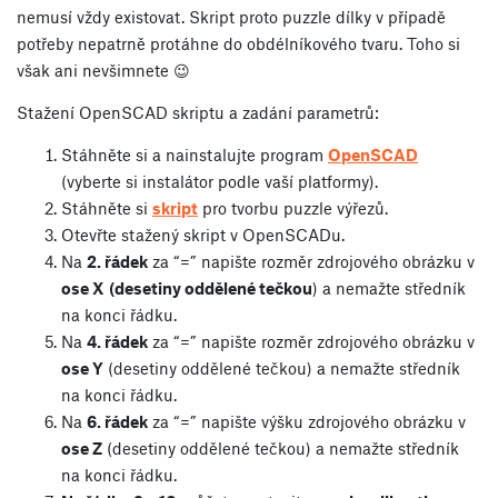
nemusí vždy existovat. Skript proto puzzle dílky v případě
potřeby nepatrně protáhne do obdélníkového tvaru. Toho si
však ani nevšimnete 😉
Stažení OpenSCAD skriptu a zadání parametrů:
Stáhněte si a nainstalujte program
OpenSCAD
(vyberte si instalátor podle vaší platformy).
Stáhněte si
skript
pro tvorbu puzzle výřezů.
Otevřte stažený skript v OpenSCADu.
Na
2. řádek
za “=” napište rozměr zdrojového obrázku v
ose X
(desetiny oddělené tečkou
) a nemažte středník
na konci řádku.
Na
4. řádek
za “=” napište rozměr zdrojového obrázku v
ose Y
(desetiny oddělené tečkou) a nemažte středník
na konci řádku.
Na
6. řádek
za “=” napište výšku zdrojového obrázku v
ose Z
(desetiny oddělené tečkou) a nemažte středník
na konci řádku.