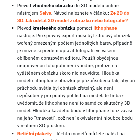
Převod
vhodného obrázku
do 3D modelu online
nástrojem
Selva
. Návod naleznete v článku:
Ze 2D do
3D. Jak udělat 3D model z obrázku nebo fotografie?
Převod
kresleného obrázku
pomocí
lithophane
nástroje. Pro správný export musí být zdrojový obrázek
tvořený omezeným počtem jednolitých barev, případně
je možné si předem upravit fotografii ve vašem
oblíbeném obrazovém editoru. Použít obyčejnou
neupravenou fotografii není vhodné, protože na
vytištěném obrázku skoro nic neuvidíte. Hloubka
modelu lithophane obrázku je přizpůsobena tak, aby při
průchodu světla byl obrázek zřetelný, ale není
uzpůsobený pro pouhý pohled na model. Je třeba si
uvědomit, že lithophane není to samé co skutečný 3D
model. Hloubka každého bodu v lithophane totiž závisí
na jeho “tmavosti”, což není ekvivalentní hloubce bodu
v reálném 3D prostoru.
Reliéfní plakety
– těchto modelů můžete nalézt na