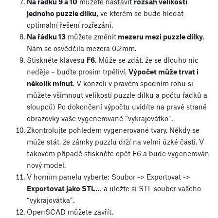
Na řádku 9 a 10
můžete nastavit
rozsah velikosti
jednoho puzzle dílku,
ve kterém se bude hledat
optimální řešení rozřezání.
Na řádku 13
můžete změnit
mezeru mezi puzzle dílky
.
Nám se osvědčila mezera 0.2mm.
Stiskněte klávesu
F6
. Může se zdát, že se dlouho nic
neděje – buďte prosím trpěliví.
Výpočet může trvat i
několik minut
. V konzoli v pravém spodním rohu si
můžete všimnout velikosti puzzle dílku a počtu řádků a
sloupců) Po dokončení výpočtu uvidíte na pravé straně
obrazovky vaše vygenerované “vykrajovátko”.
Zkontrolujte pohledem vygenerované tvary. Někdy se
může stát, že zámky puzzlů drží na velmi úzké části. V
takovém případě stiskněte opět F6 a bude vygenerován
nový model.
V horním panelu vyberte: Soubor -> Exportovat ->
Exportovat jako STL…
a uložte si STL soubor vašeho
“vykrajovátka”.
OpenSCAD můžete zavřít.