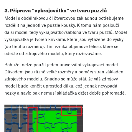
3. Příprava “vykrajovátka” ve tvaru puzzlů
Model s obdélníkovou či čtvercovou základnou potřebujeme
rozdělit na jednotlivé puzzle kousky. K tomu nám poslouží
další model, tedy vykrajovátko/šablona ve tvaru puzzlů. Model
vykrajovátka je tvořen křivkami, které jsou vytažené do výšky
(do třetího rozměru). Tím vzniká objemové těleso, které se
odečte od zdrojového modelu, který rozřezáváme.
Bohužel nelze použít jeden univerzální vykrajovací model.
Důvodem jsou různě velké rozměry a poměry stran základen
zdrojového modelu. Snadno se může stát, že váš zdrojový
model bude končit uprostřed dílku, což jednak nevypadá
hezky a navíc pak nemusí skládačka držet dobře pohromadě.