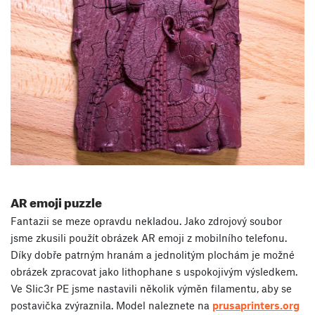
AR emoji puzzle
Fantazii se meze opravdu nekladou. Jako zdrojový soubor
jsme zkusili použít obrázek AR emoji z mobilního telefonu.
Díky dobře patrným hranám a jednolitým plochám je možné
obrázek zpracovat jako lithophane s uspokojivým výsledkem.
Ve Slic3r PE jsme nastavili několik výměn filamentu, aby se
postavička zvýraznila. Model naleznete na
prusaprinters.org