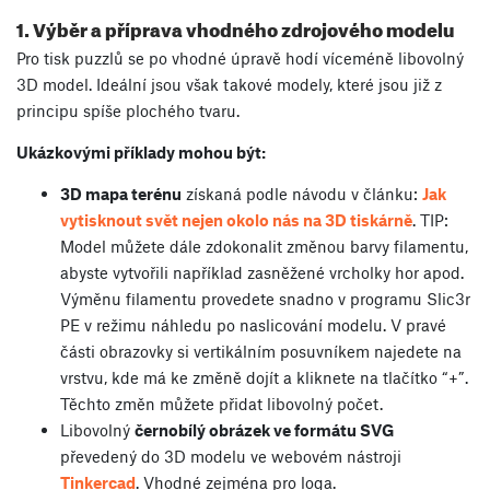
1. Výběr a příprava vhodného zdrojového modelu
Pro tisk puzzlů se po vhodné úpravě hodí víceméně libovolný
3D model. Ideální jsou však takové modely, které jsou již z
principu spíše plochého tvaru.
Ukázkovými příklady mohou být:
3D mapa terénu
získaná podle návodu v článku:
Jak
vytisknout svět nejen okolo nás na 3D tiskárně
. TIP:
Model můžete dále zdokonalit změnou barvy filamentu,
abyste vytvořili například zasněžené vrcholky hor apod.
Výměnu filamentu provedete snadno v programu Slic3r
PE v režimu náhledu po naslicování modelu. V pravé
části obrazovky si vertikálním posuvníkem najedete na
vrstvu, kde má ke změně dojít a kliknete na tlačítko “+”.
Těchto změn můžete přidat libovolný počet.
Libovolný
černobílý obrázek ve formátu
SVG
převedený do 3D modelu ve webovém nástroji
Tinkercad
. Vhodné zejména pro loga.