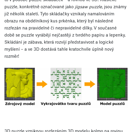
puzzle, konkrétně označované jako
jigsaw puzzle,
jsou známy
již několik staletí. Tyto skládačky vznikaly namalováním
obrazu na obdélníkový kus prkénka, který byl následné
rozřezán na pravidelné či nepravidelné dílky. V současné
době se puzzle vyrábějí nejčastěji z tvrdého papíru a lepenky.
Skládání je zábava, která rozvíjí představivost a logické
myšlení – a ve 3D dostává tahle kratochvíle úplně nový
rozměr!
3D puzzle vzniknou rozřezáním 3D modelu kolmo na rovinu