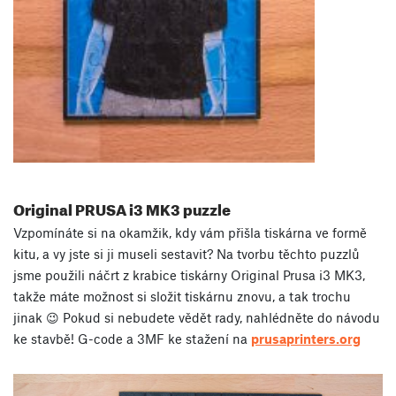
Original PRUSA i3 MK3 puzzle
Vzpomínáte si na okamžik, kdy vám přišla tiskárna ve formě
kitu, a vy jste si ji museli sestavit? Na tvorbu těchto puzzlů
jsme použili náčrt z krabice tiskárny Original Prusa i3 MK3,
takže máte možnost si složit tiskárnu znovu, a tak trochu
jinak 😉 Pokud si nebudete vědět rady, nahlédněte do návodu
ke stavbě! G-code a 3MF ke stažení na
prusaprinters.org