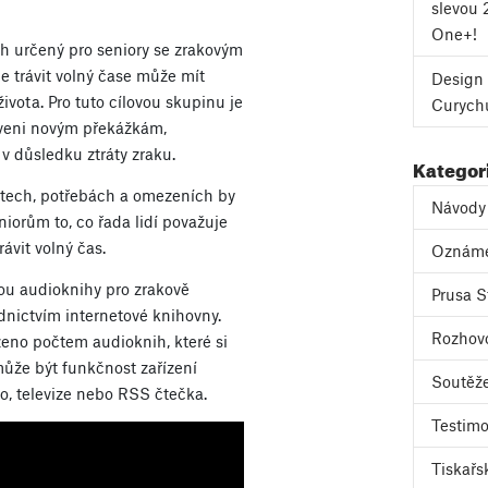
slevou 
One+!
h určený pro seniory se zrakovým
pe trávit volný čase může mít
Design 
 života. Pro tuto cílovou skupinu je
Curych
taveni novým překážkám,
 důsledku ztráty zraku.
Kategor
stech, potřebách a omezeních by
Návody
iorům to, co řada lidí považuje
ávit volný čas.
Oznám
sou audioknihy pro zrakově
Prusa S
nictvím internetové knihovny.
Rozhov
eno počtem audioknih, které si
může být funkčnost zařízení
Soutěž
dio, televize nebo RSS čtečka.
Testimo
Tiskařs