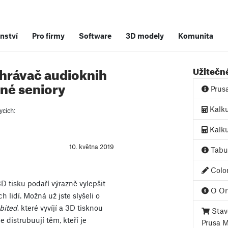
nství
Pro firmy
Software
3D modely
Komunita
hrávač audioknih
Užitečn
ené seniory
Prus
Kalku
ycích:
Kalku
10. května 2019
Tabul
Color
D tisku podaří výrazně vylepšit
O Ori
h lidí. Možná už jste slyšeli o
bited
, které vyvíjí a 3D tisknou
Stave
 distrubuují těm, kteří je
Prusa 