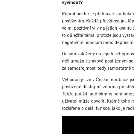
vyvinout?
Reprobooktor je přehrávač audiokni
postižením. Každá příležitost jak lé
velmi pozitivní vliv na jejich kvalitu
to důležité téma, protože jsou vys
negativním emocím nebo depresím v
Design založený na jejich schopno
měl umožnit zrakově postiženým sen
za samozřejmost, tedy samostatně tr
Výhodou je, že v České republice j
postižené dostupné zdarma prostřed
Takže použití audioknihy není omez
uživatel může dovolit. Kromě toho 
rozšířena o další funkce, jako je rá