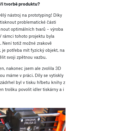
ři tvorbě produktu?
kvělý nástroj na prototyping! Díky
tisknout problematické části
nout optimálních tvarů – výroba
V rámci tohoto projektu byla
. Není totiž možné zrakově
je potřeba mít fyzický objekt, na
it svoji zpětnou vazbu.
n, nakonec jsem ale zvolila 3D
ou máme v práci. Díly se vytiskly
ádrhel byl v tisku hřbetu knihy z
en trošku povolit idler tiskárny a i