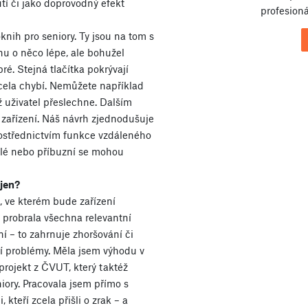
tí či jako doprovodný efekt
profesioná
knih pro seniory. Ty jsou na tom s
inu o něco lépe, ale bohužel
é. Stejná tlačítka pokrývají
cela chybí. Nemůžete například
ž uživatel přeslechne. Dalším
zařízení. Náš návrh zjednodušuje
ostřednictvím funkce vzdáleného
lé nebo příbuzní se mohou
jen?
, ve kterém bude zařízení
 probrala všechna relevantní
ní – to zahrnuje zhoršování či
tní problémy. Měla jsem výhodu v
projekt z ČVUT, který taktéž
iory. Pracovala jsem přímo s
, kteří zcela přišli o zrak – a