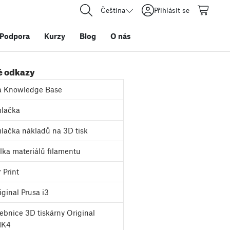
Čeština
Přihlásit se
Podpora
Kurzy
Blog
O nás
é odkazy
a Knowledge Base
lačka
lačka nákladů na 3D tisk
ka materiálů filamentu
 Print
ginal Prusa i3
bnice 3D tiskárny Original
MK4