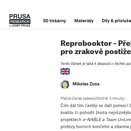
3D tiskárny
Materiály
Díly
&
přísluše
Reprobooktor – Pře
pro zrakově postiž
Tento článek je také k dispozici v těchto jaz
Mikolas Zuza
Přečíst článek zabere přibližně: 5 minut(y)
Čím dál tím častěji se daří pomocí 3
kvalitu či pohodlí života nejrůznějšíc
projektech
e-NABLE a
Team UnLim
protézy horních končetin a zdarma je