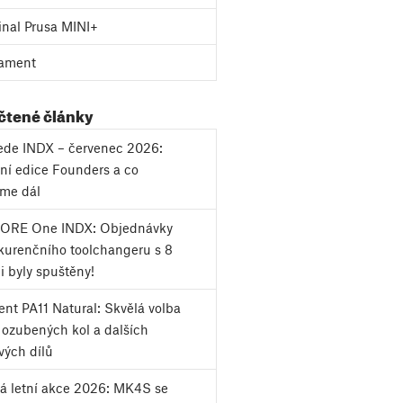
inal Prusa MINI+
ament
 čtené články
vede INDX – červenec 2026:
ní edice Founders a co
eme dál
CORE One INDX: Objednávky
urenčního toolchangeru s 8
i byly spuštěny!
nt PA11 Natural: Skvělá volba
k ozubených kol a dalších
vých dílů
á letní akce 2026: MK4S se