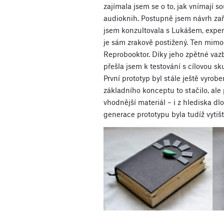
zajímala jsem se o to, jak vnímají 
audioknih. Postupně jsem návrh zaří
jsem konzultovala s Lukášem, exper
je sám zrakově postižený. Ten mim
Reprobooktor. Díky jeho zpětné vazb
přešla jsem k testování s cílovou sk
První prototyp byl stále ještě vyrobe
základního konceptu to stačilo, ale 
vhodnější materiál – i z hlediska 
generace prototypu byla tudíž vytiš