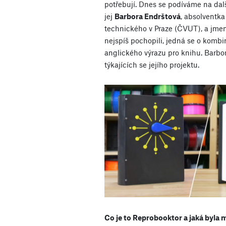
potřebují. Dnes se podíváme na dalš
jej
Barbora Endrštová
, absolventk
technického v Praze (ČVUT), a jme
nejspíš pochopili, jedná se o kombin
anglického výrazu pro knihu. Barbor
týkajících se jejího projektu.
Co je to Reprobooktor a jaká byla 