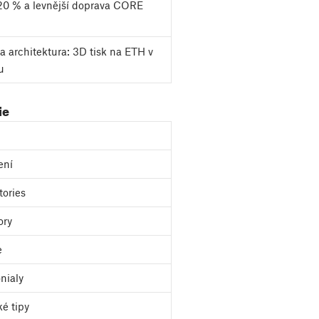
20 % a levnější doprava CORE
a architektura: 3D tisk na ETH v
u
ie
ení
tories
ory
e
nialy
ké tipy