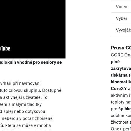
Video
Výběr
Vývojář
Prusa C
CORE One
plně
udioknih vhodné pro seniory se
zakrytov
tiskárna s
kinemati
vrháři při navrhování
CoreXY
a
 tuto cílovou skupinu. Dostupné
aktivním 
 aktivnější uživatele. To
teploty n
zení s malými tlačítky
pro
špičko
 displej nebo dotykovou
odolné ko
ní neberou v potaz zhoršené
životnost
stů, která se může v mnoha
One+ perf