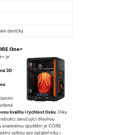
ské deníčky
ORE One+
+ je
aná 3D
kou
řízením
avržená
vou kvalitu i rychlost tisku
. Díky
nstrukci zaručující dlouhou
 a snadnému spuštění je CORE
ektní volbou pro začátečníky i