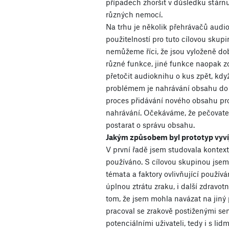
případech zhoršit v důsledku stárnu
různých nemocí.
Na trhu je několik přehrávačů audio
použitelností pro tuto cílovou skup
nemůžeme říci, že jsou vyloženě dobr
různé funkce, jiné funkce naopak z
přetočit audioknihu o kus zpět, kdy
problémem je nahrávání obsahu do 
proces přidávání nového obsahu pr
nahrávání. Očekáváme, že pečovate
postarat o správu obsahu.
Jakým způsobem byl prototyp vyví
V první řadě jsem studovala kontext
používáno. S cílovou skupinou jsem
témata a faktory ovlivňující používá
úplnou ztrátu zraku, i další zdravo
tom, že jsem mohla navázat na jiný 
pracoval se zrakově postiženými sen
potenciálními uživateli, tedy i s lidmi