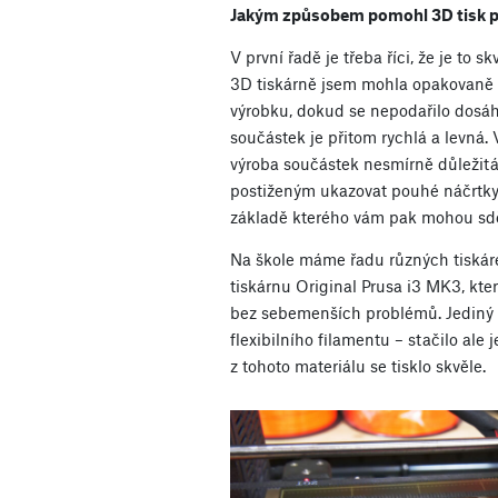
Jakým způsobem pomohl 3D tisk p
V první řadě je třeba říci, že je to s
3D tiskárně jsem mohla opakovaně 
výrobku, dokud se nepodařilo dosáh
součástek je přitom rychlá a levná. 
výroba součástek nesmírně důležitá
postiženým ukazovat pouhé náčrtky, 
základě kterého vám pak mohou sděl
Na škole máme řadu různých tiskáre
tiskárnu Original Prusa i3 MK3, kter
bez sebemenších problémů. Jediný z
flexibilního filamentu – stačilo ale j
z tohoto materiálu se tisklo skvěle.