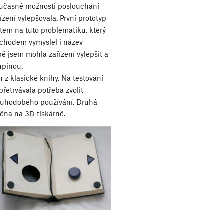
současné možnosti poslouchání
zení vylepšovala. První prototyp
tem na tuto problematiku, který
ochodem vymyslel i název
ě jsem mohla zařízení vylepšit a
upinou.
n z klasické knihy. Na testování
přetrvávala potřeba zvolit
dlouhodobého používání. Druhá
těna na 3D tiskárně.