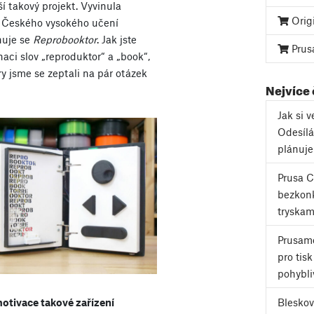
í takový projekt. Vyvinula
Orig
a Českého vysokého učení
nuje se
Reprobooktor
. Jak jste
Prus
aci slov „reproduktor“ a „book“,
y jsme se zeptali na pár otázek
Nejvíce
Jak si 
Odesílá
plánuj
Prusa 
bezkonk
tryskam
Prusame
pro tis
pohybli
motivace takové zařízení
Bleskov