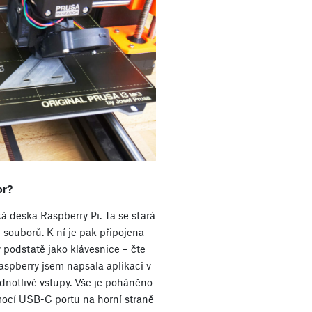
or?
ká deska Raspberry Pi. Ta se stará
 souborů. K ní je pak připojena
v podstatě jako klávesnice – čte
aspberry jsem napsala aplikaci v
dnotlivé vstupy. Vše je poháněno
pomocí USB-C portu na horní straně