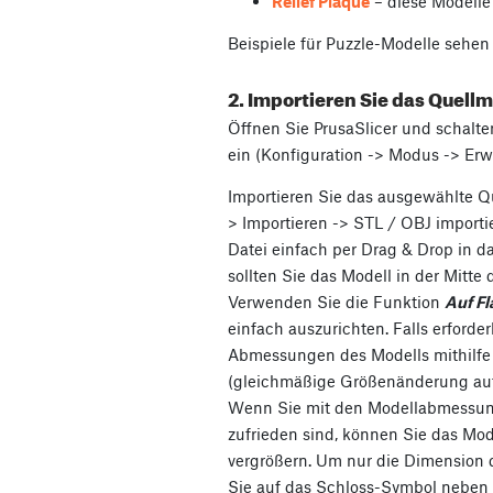
Relief Plaque
– diese Modelle 
Beispiele für Puzzle-Modelle sehen
2. Importieren Sie das Quellm
Öffnen Sie PrusaSlicer und schalt
ein (Konfiguration -> Modus -> Erwe
Importieren Sie das ausgewählte Qu
> Importieren -> STL / OBJ importi
Datei einfach per Drag & Drop in da
sollten Sie das Modell in der Mitte
Verwenden Sie die Funktion
Auf Fl
einfach auszurichten. Falls erforder
Abmessungen des Modells mithilfe 
(gleichmäßige Größenänderung auf 
Wenn Sie mit den Modellabmessun
zufrieden sind, können Sie das Mod
vergrößern. Um nur die Dimension 
Sie auf das Schloss-Symbol nebe