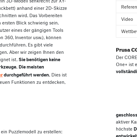
ein 3D-Modell senkrecht zur XY-
Refere
uckbett) anhand einer 2D-Skizze
chnitten wird. Das Vorbereiten
Video
ersten Blick schwierig sein.
utzer eines der gängigen Tools
Wettbe
on 360, Inventor usw.), können
durchführen. Es gibt viele
Prusa C
igen. Aber wir zeigen Ihnen den
Der COR
gnet ist.
Sie benötigen keine
One+ ist 
rkzeuge.
Die meisten
vollständ
er
durchgeführt werden.
Dies ist
 neuen Funktionen zu entdecken,
geschlos
aktiver K
höchste
D
in Puzzlemodell zu erstellen:
entwickel