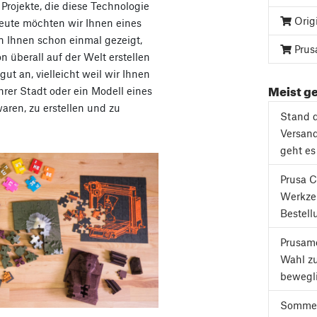
 Projekte, die diese Technologie
Orig
eute möchten wir Ihnen eines
en Ihnen schon einmal gezeigt,
Prus
n überall auf der Welt erstellen
ut an, vielleicht weil wir Ihnen
Meist ge
hrer Stadt oder ein Modell eines
aren, zu erstellen und zu
Stand d
Versand
geht es
Prusa C
Werkze
Bestell
Prusame
Wahl z
bewegli
Sommer