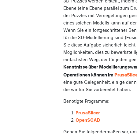
3D-Puzzles werden erstellt, indem 
Ebene (eine Ebene parallel zum Dr
der Puzzles mit Verriegelungen ges
eines solchen Modells kann auf den 
Wenn Sie ein fortgeschrittener Ben
für die 3D-Modellierung sind (Fusi
Sie diese Aufgabe sicherlich leicht 
Möglichkeiten, dies zu bewerkstell
einfachsten Weg, der für jeden geei
Kenntnisse über Modellierungswe
PrusaSlic
Operationen können im
eine gute Gelegenheit, einige der
die wir für Sie vorbereitet haben.
Benötigte Programme:
PrusaSlicer
OpenSCAD
Gehen Sie folgendermaßen vor, um e