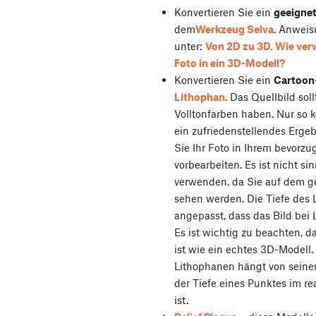
Konvertieren Sie ein
geeignet
dem
Werkzeug Selva
. Anweis
unter:
Von 2D zu 3D. Wie verw
Foto in ein 3D-Modell?
Konvertieren Sie ein
Cartoon
Lithophan
. Das Quellbild sol
Volltonfarben haben. Nur so 
ein zufriedenstellendes Ergeb
Sie Ihr Foto in Ihrem bevor
vorbearbeiten. Es ist nicht si
verwenden, da Sie auf dem g
sehen werden. Die Tiefe des L
angepasst, dass das Bild bei L
Es ist wichtig zu beachten, d
ist wie ein echtes 3D-Modell.
Lithophanen hängt von seiner 
der Tiefe eines Punktes im r
ist.