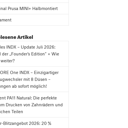
inal Prusa MINI+ Halbmontiert
ament
lesene Artikel
es INDX – Update Juli 2026:
 der „Founder’s Edition“ + Wie
 weiter?
ORE One INDX – Einzigartiger
ugwechsler mit 8 Düsen –
ungen ab sofort möglich!
nt PA11 Natural: Die perfekte
um Drucken von Zahnrädern und
chen Teilen
-Blitzangebot 2026: 20 %