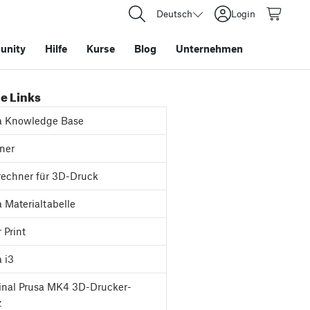
Deutsch
Login
nity
Hilfe
Kurse
Blog
Unternehmen
e Links
a Knowledge Base
ner
rechner für 3D-Druck
 Materialtabelle
 Print
 i3
inal Prusa MK4 3D-Drucker-
z