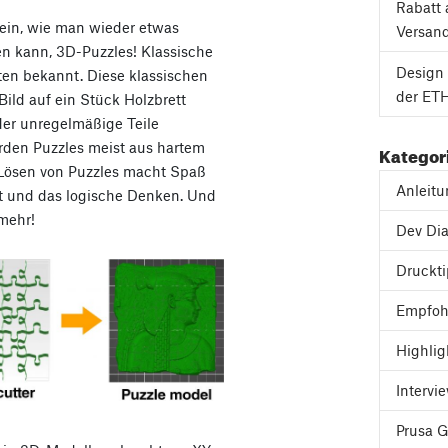
Rabatt 
sein, wie man wieder etwas
Versan
n kann, 3D-Puzzles! Klassische
Design 
ten bekannt. Diese klassischen
der ETH
Bild auf ein Stück Holzbrett
er unregelmäßige Teile
rden Puzzles meist aus hartem
Kategor
s Lösen von Puzzles macht Spaß
Anleit
ft und das logische Denken. Und
 mehr!
Dev Dia
Druckt
Empfoh
Highlig
Intervi
Prusa 