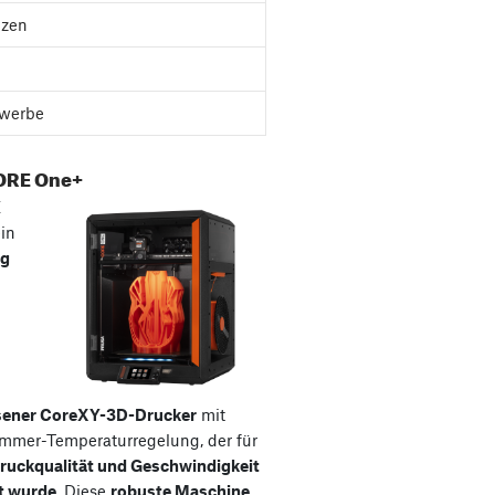
nzen
werbe
ORE One+
E
ein
ig
sener CoreXY-3D-Drucker
mit
ammer-Temperaturregelung, der für
ruckqualität und Geschwindigkeit
t wurde
. Diese
robuste Maschine