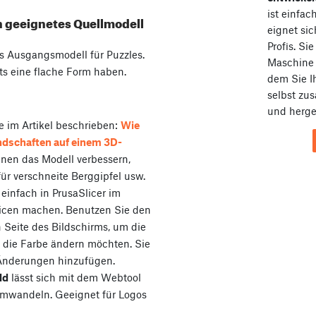
ist einfa
in geeignetes Quellmodell
eignet sic
Profis. Si
ls Ausgangsmodell für Puzzles.
Maschin
its eine flache Form haben.
dem Sie I
selbst zu
und herges
e im Artikel beschrieben:
Wie
ndschaften auf einem 3D-
nnen das Modell verbessern,
ür verschneite Berggipfel usw.
einfach in PrusaSlicer im
cen machen. Benutzen Sie den
 Seite des Bildschirms, um die
e die Farbe ändern möchten. Sie
 Änderungen hinzufügen.
ld
lässt sich mit dem Webtool
umwandeln. Geeignet für Logos