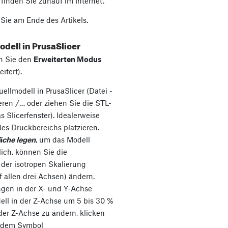
finden Sie zuhauf im Internet.
 Sie am Ende des Artikels.
odell in PrusaSlicer
en Sie den
Erweiterten Modus
itert).
ellmodell in PrusaSlicer (Datei -
eren /… oder ziehen Sie die STL-
s Slicerfenster). Idealerweise
 des Druckbereichs platzieren.
äche legen
, um das Modell
lich, können Sie die
der isotropen Skalierung
allen drei Achsen) ändern.
gen in der X- und Y-Achse
ell in der Z-Achse um 5 bis 30 %
der Z-Achse zu ändern, klicken
n dem Symbol