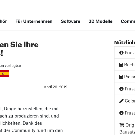
hör
Für Unternehmen
Software
3D Modelle
Commu
en Sie Ihre
Nützlich
!
Prus
Rech
hen verfügbar:
Preis
April 26. 2019
Prusa
Color
, Dinge herzustellen, die mit
Prusa
ach zu produzieren sind, und
lichkeiten. Dank des
Orig
ität der Community rund um den
Bausat