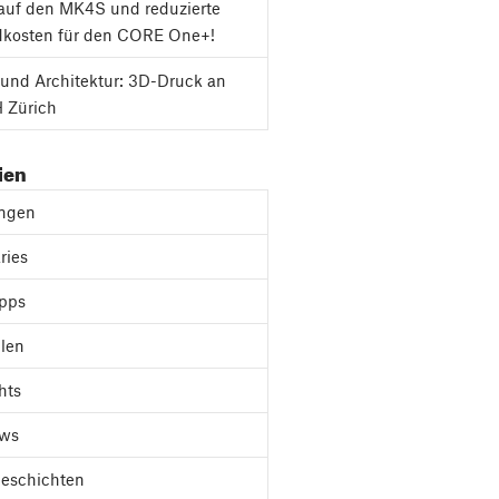
auf den MK4S und reduzierte
dkosten für den CORE One+!
und Architektur: 3D-Druck an
 Zürich
ien
ungen
ries
ipps
len
hts
ews
Geschichten