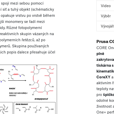
 spojí mezi sebou pomocí
Video
í síť a tuhý objekt (schématicky
e opakuje vrstvu po vrstvě během
Výběr
ější monomery se řadí mezi
Vývojář
idy. Různé fotopolymerní
 reaktivních skupin vázaných na
Prusa C
polymerních řetězců, až po
polymerů. Skupina používaných
CORE One
jejich popis dalece přesahuje účel
plně
zakrytov
tiskárna s
kinemati
CoreXY
a
aktivním 
teploty n
pro
špičko
odolné ko
životnost
One+ perf