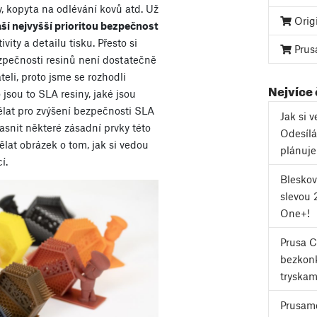
y, kopyta na odlévání kovů atd. Už
Orig
ší nejvyšší prioritou bezpečnost
ity a detailu tisku. Přesto si
Prus
zpečnosti resinů není dostatečně
li, proto jsme se rozhodli
Nejvíce
jsou to SLA resiny, jaké jsou
dělat pro zvýšení bezpečnosti SLA
Jak si 
snit některé zásadní prvky této
Odesílá
lat obrázek o tom, jak si vedou
plánuj
í.
Bleskov
slevou 
One+!
Prusa 
bezkonk
tryskam
Prusame