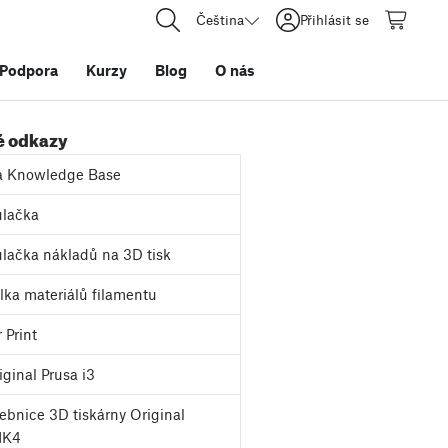
Čeština
Přihlásit se
Podpora
Kurzy
Blog
O nás
é odkazy
a Knowledge Base
lačka
lačka nákladů na 3D tisk
ka materiálů filamentu
 Print
ginal Prusa i3
bnice 3D tiskárny Original
MK4