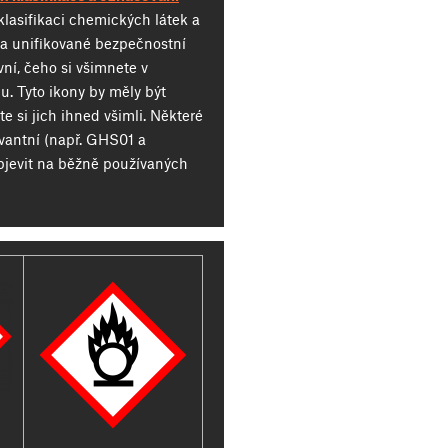
klasifikaci chemických látek a
y a unifikované bezpečnostní
rvní, čeho si všimnete v
u. Tyto ikony by měly být
te si jich ihned všimli. Některé
evantní (např. GHS01 a
bjevit na běžně používaných