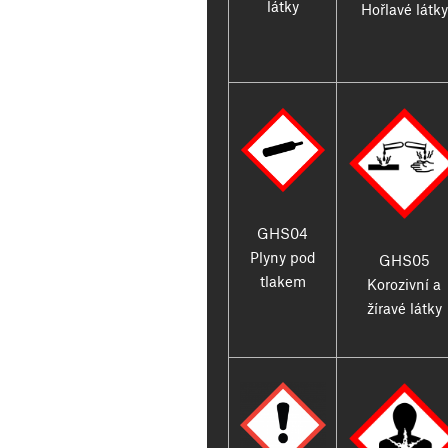
látky
Hořlavé látky
GHS04
Plyny pod
GHS05
tlakem
Korozivní a
žíravé látky