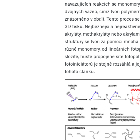
navazujících reakcích se monomery
dvojných vazeb, čímž tvoří polymern
znázorněno v obr.1). Tento proces s
3D tisku. Nejběžnější a nejreaktivn
akryláty, methakryláty nebo akrylam
struktury se tvoří za pomoci mnoha
různé monomery, od lineárních foto
složité, hustě propojené sítě foto
fotoiniciátorů je stejně rozsáhlá a 
tohoto článku.