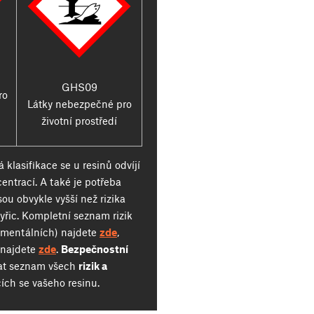
GHS09
ro
Látky nebezpečné pro
životní prostředí
klasifikace se u resinů odvíjí
entrací. A také je potřeba
sou obvykle vyšší než rizika
yřic. Kompletní seznam rizik
onmentálních) najdete
zde
,
 najdete
zde
.
Bezpečnostní
at seznam všech
rizik a
cích se vašeho resinu.