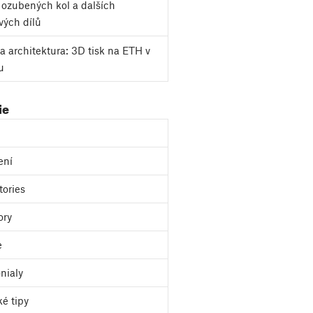
k ozubených kol a dalších
vých dílů
a architektura: 3D tisk na ETH v
u
ie
ení
tories
ory
e
nialy
ké tipy