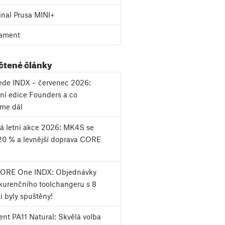
inal Prusa MINI+
ament
 čtené články
vede INDX – červenec 2026:
ní edice Founders a co
eme dál
á letní akce 2026: MK4S se
20 % a levnější doprava CORE
CORE One INDX: Objednávky
urenčního toolchangeru s 8
i byly spuštěny!
nt PA11 Natural: Skvělá volba