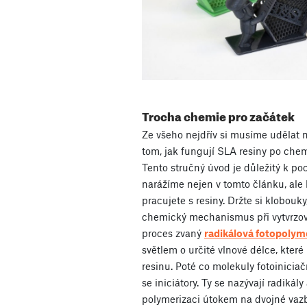
Trocha chemie pro začátek
Ze všeho nejdřív si musíme udělat 
tom, jak fungují SLA resiny po chem
Tento stručný úvod je důležitý k p
narážíme nejen v tomto článku, ale k
pracujete s resiny. Držte si klobouk
chemický mechanismus při vytvrzov
proces zvaný
radikálová fotopolym
světlem o určité vlnové délce, které
resinu. Poté co molekuly fotoiniciačn
se iniciátory. Ty se nazývají radikál
polymerizaci útokem na dvojné va