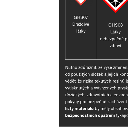
GHS07
Dráždivé
GHS08
látky
Látky
nebezpečné p
zdraví
Nutno zdůraznit, že výše zmíněná 
od použitých složek a jejich konc
vědět, že rizika tekutých resinů j
vytisknutých a vytvrzených prysk
(fyzických, zdravotních a envir
pokyny pro bezpečné zacházení
listy materiálu
by měly obsahov
bezpečnostních opatření
týkají