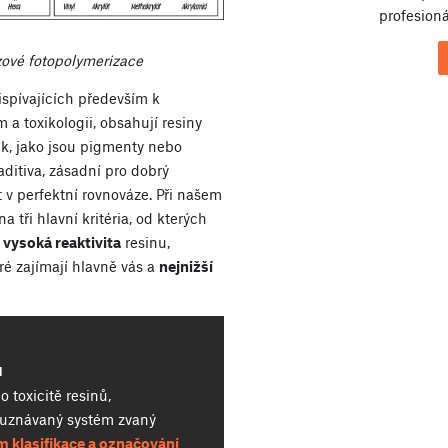
profesioná
ové fotopolymerizace
spívajících především k
 a toxikologii, obsahují resiny
k, jako jsou pigmenty nebo
 aditiva, zásadní pro dobrý
 v perfektní rovnováze. Při našem
 tři hlavní kritéria, od kterých
vysoká reaktivita
resinu,
eré zajímají hlavně vás a
nejnižší
ů
 toxicitě resinů,
 uznávaný systém zvaný
 klasifikace a označování