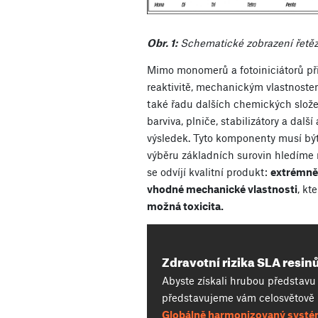
Obr. 1:
Schematické zobrazení řetěz
Mimo monomerů a fotoiniciátorů při
reaktivitě, mechanickým vlastnostem
také řadu dalších chemických slože
barviva, plniče, stabilizátory a další
výsledek. Tyto komponenty musí být
výběru základních surovin hledíme na
se odvíjí kvalitní produkt:
extrémně 
vhodné mechanické vlastnosti
, kt
možná toxicita.
Zdravotní rizika SLA resin
Abyste získali hrubou představu o
představujeme vám celosvětově
Globálně harmonizovaný systém