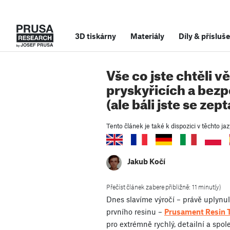
3D tiskárny
Materiály
Díly
&
přísluše
Vše co jste chtěli v
pryskyřicích a bezp
(ale báli jste se zept
Tento článek je také k dispozici v těchto jaz
Jakub Kočí
Přečíst článek zabere přibližně: 11 minut(y)
Dnes slavíme výročí – právě uplynu
prvního resinu –
Prusament Resin 
pro extrémně rychlý, detailní a spol