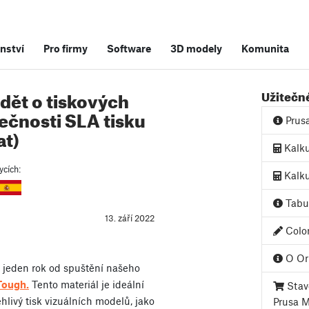
nství
Pro firmy
Software
3D modely
Komunita
ědět o tiskových
Užitečn
ečnosti SLA tisku
Prus
at)
Kalku
ycích:
Kalku
Tabul
13. září 2022
Color
O Ori
l jeden rok od spuštění našeho
Tough.
Tento materiál je ideální
Stave
ehlivý tisk vizuálních modelů, jako
Prusa 