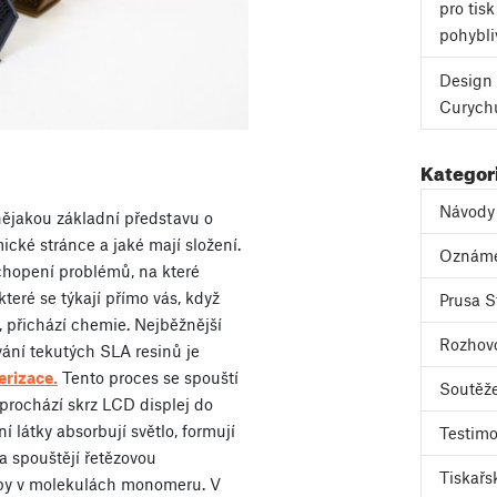
pro tis
pohybli
Design 
Curych
Kategor
Návody
nějakou základní představu o
ické stránce a jaké mají složení.
Oznám
ochopení problémů, na které
teré se týkají přímo vás, když
Prusa S
y, přichází chemie. Nejběžnější
Rozhov
ání tekutých SLA resinů je
erizace.
Tento proces se spouští
Soutěž
 prochází skrz LCD displej do
í látky absorbují světlo, formují
Testimo
y a spouštějí řetězovou
Tiskařs
zby v molekulách monomeru. V