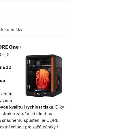
ské deníčky
ORE One+
+ je
aná 3D
kou
řízením
avržená
vou kvalitu i rychlost tisku
. Díky
nstrukci zaručující dlouhou
 a snadnému spuštění je CORE
ektní volbou pro začátečníky i