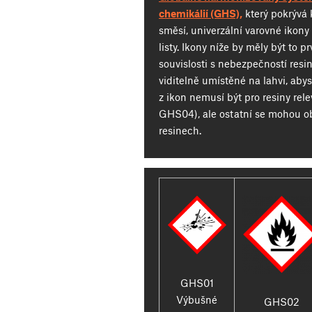
chemikálií (GHS),
který pokrývá 
směsí, univerzální varovné ikon
listy. Ikony níže by měly být to p
souvislosti s nebezpečností resin
viditelně umístěné na lahvi, abys
z ikon nemusí být pro resiny rel
GHS04), ale ostatní se mohou o
resinech.
GHS01
Výbušné
GHS02