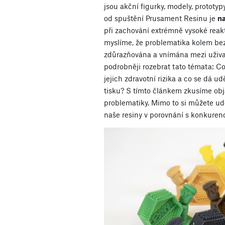
jsou akční figurky, modely, prototyp
od spuštění Prusament Resinu je
na
při zachování extrémně vysoké reaktiv
myslíme, že problematika kolem be
zdůrazňována a vnímána mezi uživate
podrobněji rozebrat tato témata: Co 
jejich zdravotní rizika a co se dá u
tisku? S tímto článkem zkusíme obja
problematiky. Mimo to si můžete udě
naše resiny v porovnání s konkurenc