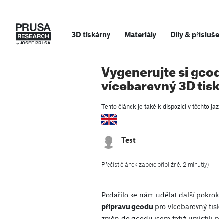
3D tiskárny
Materiály
Díly
&
přísluše
Vygenerujte si gco
vícebarevný 3D tis
Tento článek je také k dispozici v těchto jaz
Test
Přečíst článek zabere přibližně: 2 minut(y)
Podařilo se nám udělat další pokrok
přípravu gcodu
pro vícebarevný tisk
změn do gcodu jsem totiž umístili 