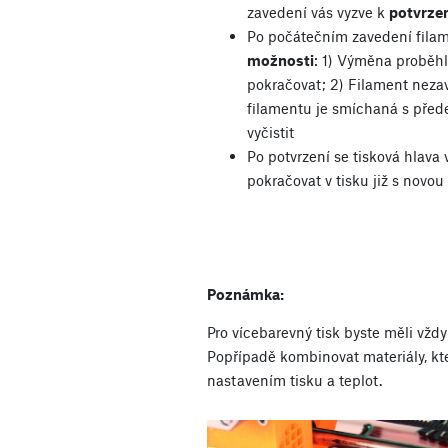
zavedení vás vyzve k
potvrze
Po počátečním zavedení fila
možnosti
: 1) Výměna proběhl
pokračovat; 2) Filament neza
filamentu je smíchaná s předeš
vyčistit
Po potvrzení se tisková hlava 
pokračovat v tisku již s novou
Poznámka:
Pro vícebarevný tisk byste měli vždy
Popřípadě kombinovat materiály, k
nastavením tisku a teplot.