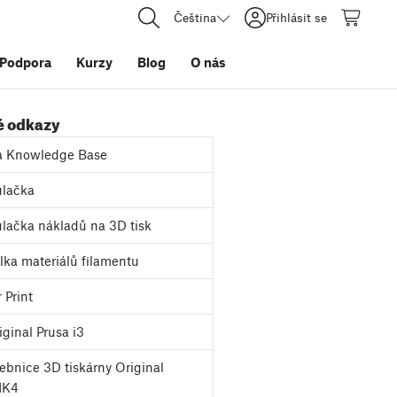
Čeština
Přihlásit se
Podpora
Kurzy
Blog
O nás
é odkazy
a Knowledge Base
lačka
lačka nákladů na 3D tisk
ka materiálů filamentu
 Print
ginal Prusa i3
bnice 3D tiskárny Original
MK4