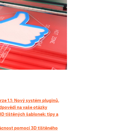
e 1.1: Nový systém pluginů,
odpovědi na vaše otázky
D tištěných šablonek: tipy a
ácnost pomocí 3D tištěného