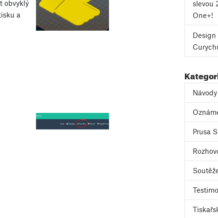
t obvyklý
slevou 
isku a
One+!
Design 
Curych
Kategor
Návody
Oznám
Prusa S
Rozhov
Soutěž
Testimo
Tiskařs