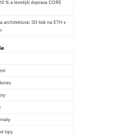
20 % a levnější doprava CORE
a architektura: 3D tisk na ETH v
u
ie
ení
tories
ory
e
nialy
ké tipy