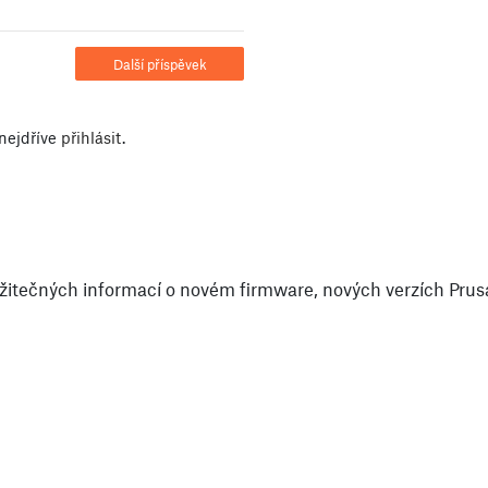
Další příspěvek
nejdříve
přihlásit
.
itečných informací o novém firmware, nových verzích PrusaS