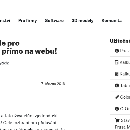
nství
Pro firmy
Software
3D modely
Komunita
de pro
Užitečn
k přímo na webu!
Prus
Kalku
ycích:
Kalku
7. března 2016
Tabul
Color
O Ori
 a tak uživatelům zjednodušit
Stave
! Celé rozhraní pro přidávání
Prusa 
přímo na náš
web
. To znamená, že