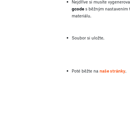
Nejdříve si musíte vygenerova
gcode
s běžným nastavením t
materiálu.
Soubor si uložte.
Poté běžte na
naše stránky
.