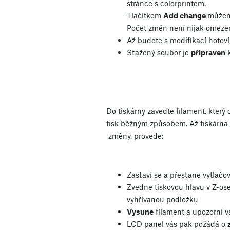
stránce s colorprintem.
Tlačítkem
Add change
můžem
Počet změn není nijak omeze
Až budete s modifikací hotoví
Stažený soubor je
připraven
k
Do tiskárny zaveďte filament, který 
tisk běžným způsobem. Až tiskárna p
změny, provede:
Zastaví se a přestane vytlačo
Zvedne tiskovou hlavu v Z-os
vyhřívanou podložku
Vysune
filament a upozorní 
LCD panel vás pak požádá o