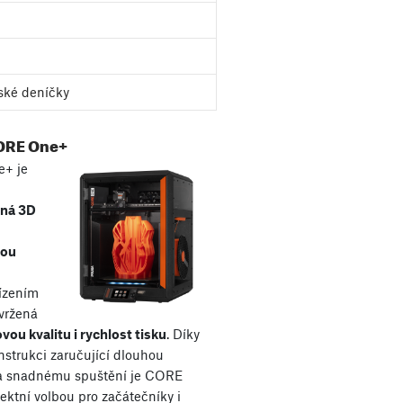
ské deníčky
ORE One+
+ je
aná 3D
kou
řízením
avržená
vou kvalitu i rychlost tisku
. Díky
nstrukci zaručující dlouhou
 a snadnému spuštění je CORE
ektní volbou pro začátečníky i