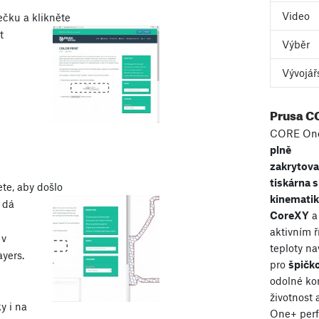
Video
čku a klikněte
t
Výběr
Vývojář
Prusa C
CORE One
plně
zakrytov
tiskárna s
ete, aby došlo
kinemati
 dá
CoreXY
a
aktivním 
 v
teploty n
yers.
pro
špičko
odolné ko
životnost
y i na
One+ perf