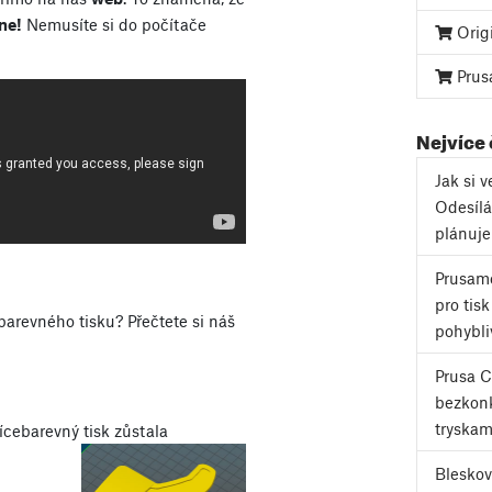
ne!
Nemusíte si do počítače
Orig
Prus
Nejvíce
Jak si 
Odesílá
plánuj
Prusame
pro tis
barevného tisku? Přečtete si náš
pohybli
Prusa 
bezkonk
tryskam
ícebarevný tisk zůstala
Bleskov