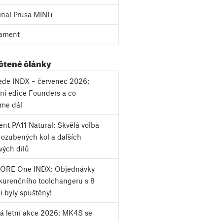
inal Prusa MINI+
ament
 čtené články
vede INDX – červenec 2026:
ní edice Founders a co
eme dál
nt PA11 Natural: Skvělá volba
k ozubených kol a dalších
vých dílů
CORE One INDX: Objednávky
urenčního toolchangeru s 8
i byly spuštěny!
á letní akce 2026: MK4S se