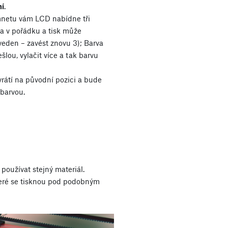
ní
.
mnetu vám LCD nabídne tři
a v pořádku a tisk může
veden – zavést znovu 3); Barva
lou, vylačit více a tak barvu
vrátí na původní pozici a bude
 barvou.
 používat stejný materiál.
teré se tisknou pod podobným