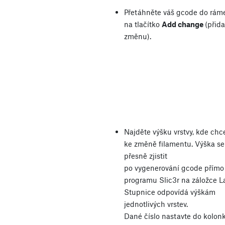
Přetáhněte váš gcode do ráme
na tlačítko
Add change
(přida
změnu).
Najděte výšku vrstvy, kde chc
ke změně filamentu. Výška se
přesně zjistit
po vygenerování gcode přímo
programu Slic3r na záložce La
Stupnice odpovídá výškám
jednotlivých vrstev.
Dané číslo nastavte do kolonk