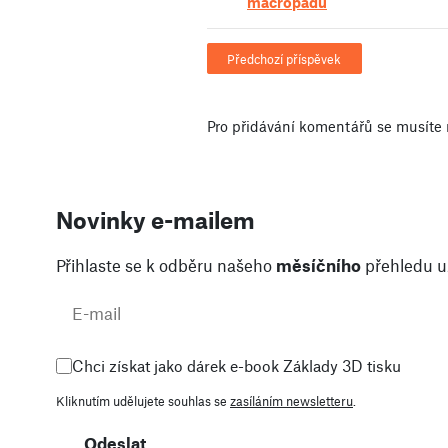
macropadu
Předchozí příspěvek
Pro přidávání komentářů se musíte 
Novinky e-mailem
Přihlaste se k odběru našeho
měsíčního
přehledu už
Chci získat jako dárek e-book Základy 3D tisku
Kliknutím udělujete souhlas se
zasíláním newsletteru
.
Odeslat