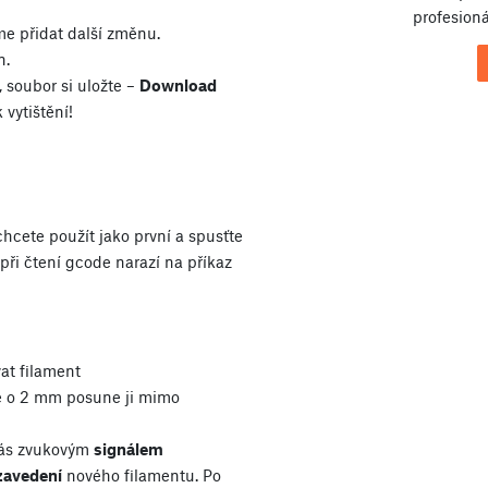
profesioná
e přidat další změnu.
n.
, soubor si uložte –
Download
 vytištění!
chcete použít jako první a spusťte
ři čtení gcode narazí na příkaz
vat filament
e o 2 mm posune ji mimo
vás zvukovým
signálem
zavedení
nového filamentu. Po