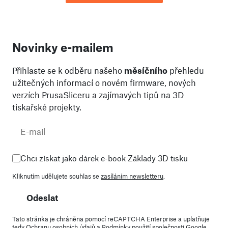
Novinky e-mailem
Přihlaste se k odběru našeho
měsíčního
přehledu
užitečných informací o novém firmware, nových
verzích PrusaSliceru a zajímavých tipů na 3D
tiskařské projekty.
Chci získat jako dárek e-book Základy 3D tisku
Kliknutím udělujete souhlas se
zasíláním newsletteru
.
Odeslat
Tato stránka je chráněna pomocí reCAPTCHA Enterprise a uplatňuje
tedy
Ochranu osobních údajů
a
Podmínky použití
společnosti Google.