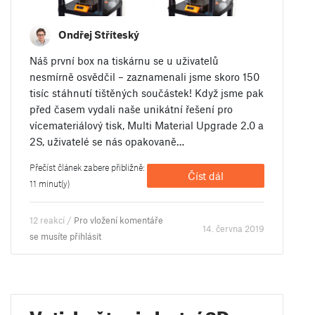
Ondřej Stříteský
Náš první box na tiskárnu se u uživatelů
nesmírně osvědčil – zaznamenali jsme skoro 150
tisíc stáhnutí tištěných součástek! Když jsme pak
před časem vydali naše unikátní řešení pro
vícemateriálový tisk, Multi Material Upgrade 2.0 a
2S, uživatelé se nás opakovaně…
Přečíst článek zabere přibližně:
Číst dál
11 minut(y)
12 reakcí /
Pro vložení komentáře
14. června 2019
se musíte přihlásit
Vytiskněte si vlastní 3D