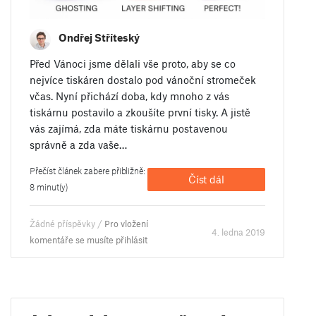
Ondřej Stříteský
Před Vánoci jsme dělali vše proto, aby se co
nejvíce tiskáren dostalo pod vánoční stromeček
včas. Nyní přichází doba, kdy mnoho z vás
tiskárnu postavilo a zkoušíte první tisky. A jistě
vás zajímá, zda máte tiskárnu postavenou
správně a zda vaše…
Přečíst článek zabere přibližně:
Číst dál
8 minut(y)
Žádné příspěvky /
Pro vložení
4. ledna 2019
komentáře se musíte přihlásit