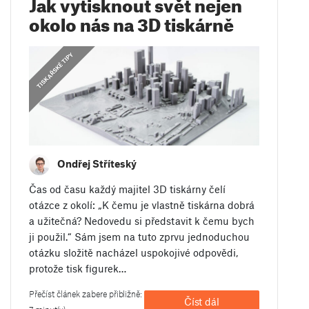
Jak vytisknout svět nejen
okolo nás na 3D tiskárně
,
TISKAŘSKÉ TIPY
NÁVODY
Ondřej Stříteský
Čas od času každý majitel 3D tiskárny čelí
otázce z okolí: „K čemu je vlastně tiskárna dobrá
a užitečná? Nedovedu si představit k čemu bych
ji použil.“ Sám jsem na tuto zprvu jednoduchou
otázku složitě nacházel uspokojivé odpovědi,
protože tisk figurek…
Přečíst článek zabere přibližně:
Číst dál