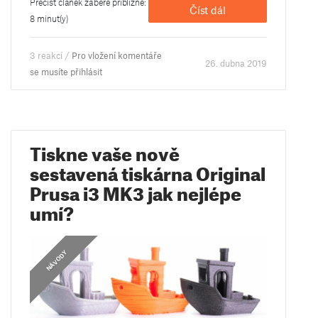
Přečíst článek zabere přibližně:
Číst dál
8 minut(y)
3 reakcí /
Pro vložení komentáře
26. dubna 2019
se musíte přihlásit
Tiskne vaše nově
sestavená tiskárna Original
Prusa i3 MK3 jak nejlépe
umí?
NÁVODY