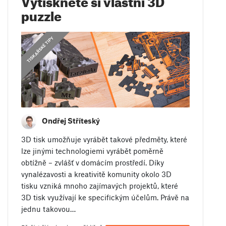
puzzle
,
TISKAŘSKÉ TIPY
NÁVODY
Ondřej Stříteský
3D tisk umožňuje vyrábět takové předměty, které
lze jinými technologiemi vyrábět poměrně
obtížně – zvlášť v domácím prostředí. Díky
vynalézavosti a kreativitě komunity okolo 3D
tisku vzniká mnoho zajímavých projektů, které
3D tisk využívají ke specifickým účelům. Právě na
jednu takovou…