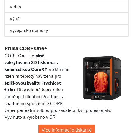
Video
Výběr
Vývojářské deníčky
Prusa CORE One+
CORE One+ je
plně
zakrytovaná 3D tiskárna s
kinematikou CoreXY
a aktivním
řízením teploty navržená pro
špičkovou kvalitu i rychlost
tisku
. Díky odolné konstrukci
zaručující dlouhou životnost a
snadnému spuštění je CORE
One+ perfektní volbou pro začátečníky i profesionály.
Vyvinuto a vyrobeno v ČR.
Více informací o tiskárně