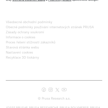
Všeobecné obchodní podmínky
Obecné podmínky používání internetových stránek PRUSA
Zásady ochrany soukromí
Informace o cookies
Proces řešení stížností zákazníků
Stavová stránka webu
Nastavení cookies
Recyklace 3D tiskárny
© Prusa Research a.s.
JOSEF PRUSA®, PRUSA RESEARCH®, PRUSA POLYMERS®, PRUSA