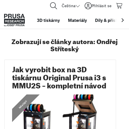
Čeština
Přihlásit se
3D tiskárny
Materiály
Díly
&
příslušens
Zobrazují se články autora: Ondřej
Stříteský
Jak vyrobit box na 3D
tiskárnu Original Prusa i3 s
MMU2S – kompletní návod
NÁVODY