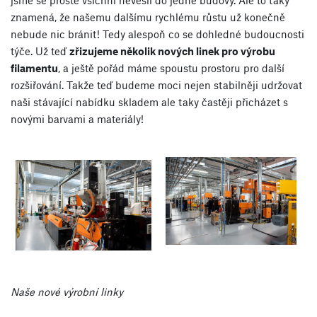
jsme se prostě všichni nevešli do jedné budovy. Ale to taky
znamená, že našemu dalšímu rychlému růstu už konečně
nebude nic bránit! Tedy alespoň co se dohledné budoucnosti
týče. Už teď
zřizujeme několik nových linek pro výrobu
filamentu
, a ještě pořád máme spoustu prostoru pro další
rozšiřování. Takže teď budeme moci nejen stabilněji udržovat
naši stávající nabídku skladem ale taky častěji přicházet s
novými barvami a materiály!
Naše nové výrobní linky