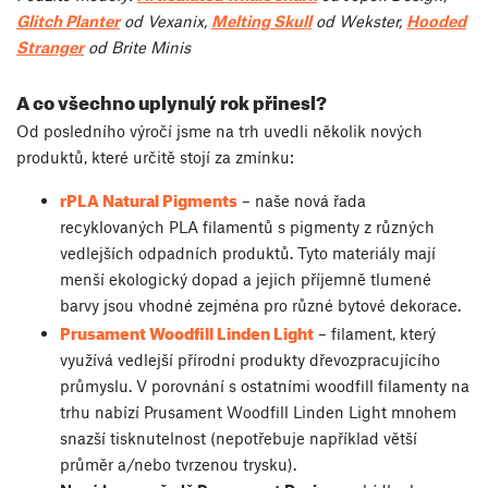
Glitch Planter
od Vexanix,
Melting Skull
od Wekster,
Hooded
Stranger
od Brite Minis
A co všechno uplynulý rok přinesl?
Od posledního výročí jsme na trh uvedli několik nových
produktů, které určitě stojí za zmínku:
rPLA Natural Pigments
– naše nová řada
recyklovaných PLA filamentů s pigmenty z různých
vedlejších odpadních produktů. Tyto materiály mají
menší ekologický dopad a jejich příjemně tlumené
barvy jsou vhodné zejména pro různé bytové dekorace.
Prusament Woodfill Linden Light
– filament, který
využívá vedlejší přírodní produkty dřevozpracujícího
průmyslu. V porovnání s ostatními woodfill filamenty na
trhu nabízí Prusament Woodfill Linden Light mnohem
snazší tisknutelnost (nepotřebuje například větší
průměr a/nebo tvrzenou trysku).