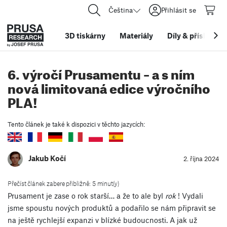
Čeština
Přihlásit se
3D tiskárny
Materiály
Díly
&
příslušens
6. výročí Prusamentu – a s ním
nová limitovaná edice výročního
PLA!
Tento článek je také k dispozici v těchto jazycích:
Jakub Kočí
2. října 2024
Přečíst článek zabere přibližně: 5 minut(y)
Prusament je zase o rok starší… a že to ale byl
rok
! Vydali
jsme spoustu nových produktů a podařilo se nám připravit se
na ještě rychlejší expanzi v blízké budoucnosti. A jak už