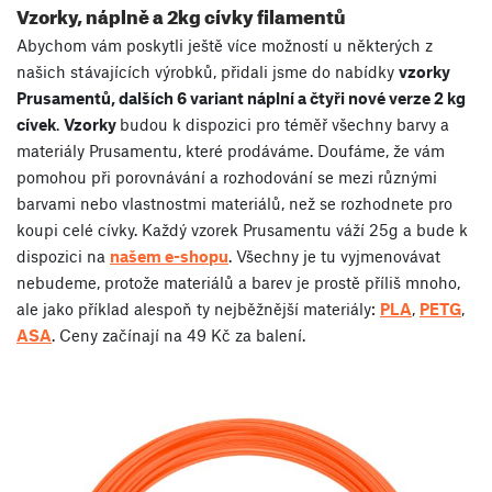
Vzorky, náplně a 2kg cívky filamentů
Abychom vám poskytli ještě více možností u některých z
našich stávajících výrobků, přidali jsme do nabídky
vzorky
Prusamentů, dalších 6 variant náplní a čtyři nové verze 2 kg
cívek
.
Vzorky
budou k dispozici pro téměř všechny barvy a
materiály Prusamentu, které prodáváme. Doufáme, že vám
pomohou při porovnávání a rozhodování se mezi různými
barvami nebo vlastnostmi materiálů, než se rozhodnete pro
koupi celé cívky. Každý vzorek Prusamentu váží 25g a bude k
dispozici na
našem e-shopu
. Všechny je tu vyjmenovávat
nebudeme, protože materiálů a barev je prostě příliš mnoho,
ale jako příklad alespoň ty nejběžnější materiály:
PLA
,
PETG
,
ASA
. Ceny začínají na 49 Kč za balení.