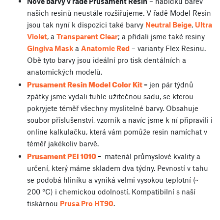
Nové barvy v řadě Prusament Resin
– nabídku barev
našich resinů neustále rozšiřujeme. V řadě Model Resin
jsou tak nyní k dispozici také barvy
Neutral Beige
,
Ultra
Violet
, a
Transparent Clear
; a přidali jsme také resiny
Gingiva Mask
a
Anatomic Red
– varianty Flex Resinu.
Obě tyto barvy jsou ideální pro tisk dentálních a
anatomických modelů.
Prusament Resin Model Color Kit
–
jen pár týdnů
zpátky jsme vydali tuhle užitečnou sadu, se kterou
pokryjete téměř všechny myslitelné barvy. Obsahuje
soubor příslušenství, vzorník a navíc jsme k ní připravili i
online kalkulačku, která vám pomůže resin namíchat v
téměř jakékoliv barvě.
Prusament PEI 1010
–
materiál průmyslové kvality a
určení, který máme skladem dva týdny. Pevností v tahu
se podobá hliníku a vyniká velmi vysokou teplotní (~
200 °C) i chemickou odolností. Kompatibilní s naší
tiskárnou
Prusa Pro HT90
.