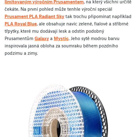
limitovaným výročním Prusamentem
, na který všichni určitě
čekáte. Na první pohled může tenhle výroční speciál
Prusament PLA Radiant Sky
tak trochu připomínat například
PLA Royal Blue
, ale obsahuje navíc zelené, fialové a stříbrné
třpytky, které mu dodávají lesk a odstín podobný
Prusamentům
Galaxy
a
Mystic
. Jeho sytě modrou barvu
inspirovala jasná obloha za soumraku během pozdního
podzimu a zimy.