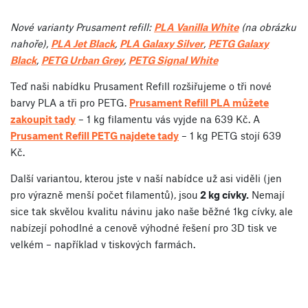
Nové varianty Prusament refill:
PLA Vanilla White
(na obrázku
nahoře),
PLA Jet Black
,
PLA Galaxy Silver
,
PETG Galaxy
Black
,
PETG Urban Grey
,
PETG Signal White
Teď naši nabídku Prusament Refill rozšiřujeme o tři nové
barvy PLA a tři pro PETG.
Prusament Refill PLA můžete
zakoupit tady
– 1 kg filamentu vás vyjde na 639 Kč. A
Prusament Refill PETG najdete tady
– 1 kg PETG stojí 639
Kč.
Další variantou, kterou jste v naší nabídce už asi viděli (jen
pro výrazně menší počet filamentů), jsou
2 kg cívky.
Nemají
sice tak skvělou kvalitu návinu jako naše běžné 1kg cívky, ale
nabízejí pohodlné a cenově výhodné řešení pro 3D tisk ve
velkém – například v tiskových farmách.