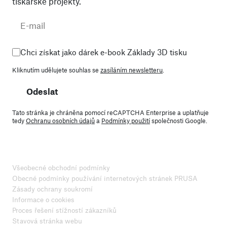
tiskařské projekty.
Chci získat jako dárek e-book Základy 3D tisku
Kliknutím udělujete souhlas se
zasíláním newsletteru
.
Odeslat
Tato stránka je chráněna pomocí reCAPTCHA Enterprise a uplatňuje
tedy
Ochranu osobních údajů
a
Podmínky použití
společnosti Google.
Všeobecné obchodní podmínky
Obecné podmínky používání internetových stránek PRUSA
Zásady ochrany soukromí
Informace o cookies
Proces řešení stížností zákazníků
Stavová stránka webu