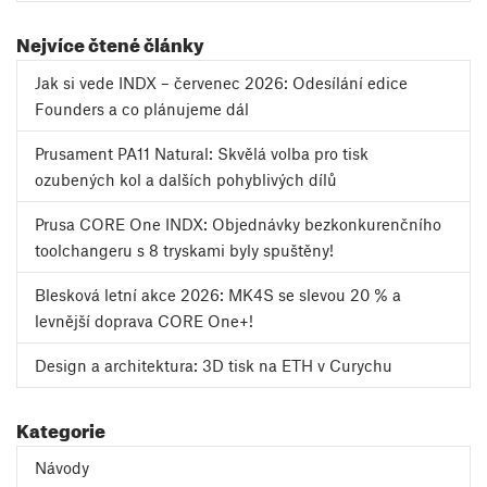
Nejvíce čtené články
Jak si vede INDX – červenec 2026: Odesílání edice
Founders a co plánujeme dál
Prusament PA11 Natural: Skvělá volba pro tisk
ozubených kol a dalších pohyblivých dílů
Prusa CORE One INDX: Objednávky bezkonkurenčního
toolchangeru s 8 tryskami byly spuštěny!
Blesková letní akce 2026: MK4S se slevou 20 % a
levnější doprava CORE One+!
Design a architektura: 3D tisk na ETH v Curychu
Kategorie
Návody