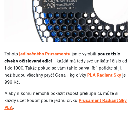
Tohoto
jedinečného Prusamentu
jsme vyrobili
pouze tisíc
cívek v očíslované edici
– každá má tedy své unikátní číslo od
1 do 1000. Takže pokud se vám tahle barva líbí, pořiďte si ji,
než budou všechny pryč! Cena 1 kg cívky
PLA Radiant Sky
je
999 Kč.
A aby nikomu nemohli pokazit radost překupníci, může si
každý účet koupit pouze jednu cívku
Prusament Radiant Sky
PLA
.