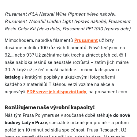
Prusament rPLA Natural Wine Pigment (vlevo nahoře),
Prusament Woodfill Linden Light (vpravo nahoře), Prusament
Resin Color Kit (vlevo dole), Prusament PEI 1010 (vpravo dole)
Mimochodem, nabídka filamentů
Prusament
už brzy
dosáhne milníku 100 různých filamentů. Právě teď jsme na
92… nebo 93? Už začínáme tak trochu ztrácet přehled. 😅 I
naše nabídka resinů se neustále rozrůstá – zatím jich máme
30. A když už je řeč o naší nabídce… máme k dispozici i
katalog
s krátkými popisky a ukázkovými fotografiemi
každého z materiálů! Tištěnou verzi vozíme na akce a
nejnovější
PDF verze je k dispozici tady
, na prusament.com.
Rozšiřujeme naše výrobní kapacity!
Náš tým Prusa Polymers se v současné době stěhuje
do nové
budovy tady v Praze
, speciálně určené jen pro ně – a přitom
pořád jen 10 minut od sídla společnosti Prusa Research. Už