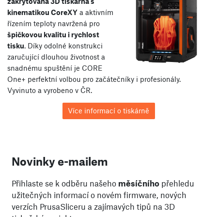
zakrytovaná 3D tiskárna s
kinematikou CoreXY
a aktivním
řízením teploty navržená pro
špičkovou kvalitu i rychlost
tisku
. Díky odolné konstrukci
zaručující dlouhou životnost a
snadnému spuštění je CORE
One+ perfektní volbou pro začátečníky i profesionály.
Vyvinuto a vyrobeno v ČR.
Více informací o tiskárně
Novinky e-mailem
Přihlaste se k odběru našeho
měsíčního
přehledu
užitečných informací o novém firmware, nových
verzích PrusaSliceru a zajímavých tipů na 3D