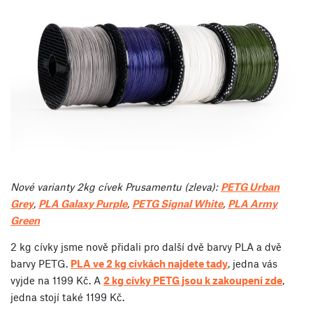
Nové varianty 2kg cívek Prusamentu (zleva):
PETG Urban
Grey
,
PLA Galaxy Purple
,
PETG Signal White
,
PLA Army
Green
2 kg cívky jsme nově přidali pro další dvě barvy PLA a dvě
barvy PETG.
PLA ve 2 kg cívkách najdete tady
, jedna vás
vyjde na 1199 Kč. A
2 kg cívky PETG jsou k zakoupení zde
,
jedna stojí také 1199 Kč.