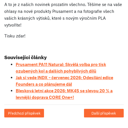
A to je z našich novinek prozatím všechno. Těšíme se na vaše
ohlasy na nové produkty Prusament a na fotografie všech
vašich krásných výtisků, které s novým výročním PLA
vytvoříte!
Tisku zdar!
Související články
Prusament PA11 Natural: Skvělá volba pro tisk
ozubených kol a dalších pohyblivých dílů
Jak si vede INDX – červenec 2026: Odesílání edice
Founders a co plánujeme dál
Blesková letní akce 2026: MK4S se slevou 20 % a
levnější doprava CORE One+!
Předchozí příspěvek
Další příspěvek