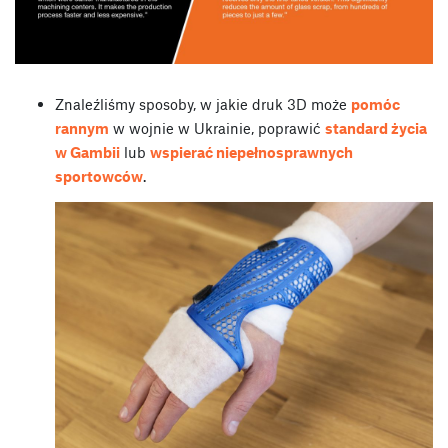
Znaleźliśmy sposoby, w jakie druk 3D może
pomóc
rannym
w wojnie w Ukrainie, poprawić
standard życia
w Gambii
lub
wspierać niepełnosprawnych
sportowców
.