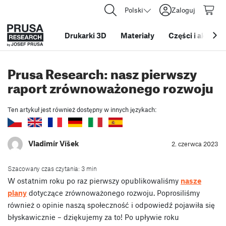
Polski
Zaloguj
Drukarki 3D
Materiały
Części i akcesor
Prusa Research: nasz pierwszy
raport zrównoważonego rozwoju
Ten artykuł jest również dostępny w innych językach:
Vladimír Víšek
2. czerwca 2023
Szacowany czas czytania: 3 min
W ostatnim roku po raz pierwszy opublikowaliśmy
nasze
plany
dotyczące zrównoważonego rozwoju. Poprosiliśmy
również o opinie naszą społeczność i odpowiedź pojawiła się
błyskawicznie – dziękujemy za to! Po upływie roku