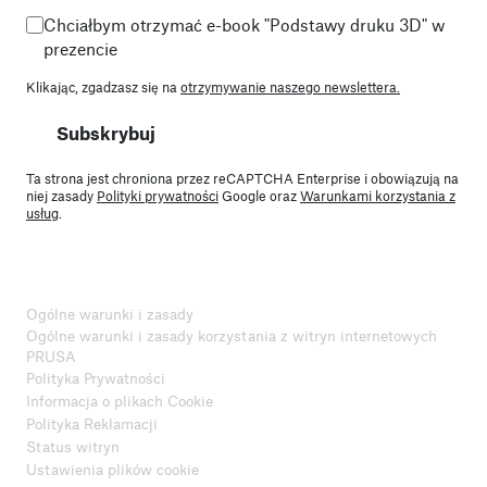
Chciałbym otrzymać e-book "Podstawy druku 3D" w
prezencie
Klikając, zgadzasz się na
otrzymywanie naszego newslettera.
Subskrybuj
Ta strona jest chroniona przez reCAPTCHA Enterprise i obowiązują na
niej zasady
Polityki prywatności
Google oraz
Warunkami korzystania z
usług
.
Ogólne warunki i zasady
Ogólne warunki i zasady korzystania z witryn internetowych
PRUSA
Polityka Prywatności
Informacja o plikach Cookie
Polityka Reklamacji
Status witryn
Ustawienia plików cookie