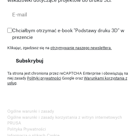
Chciałbym otrzymać e-book "Podstawy druku 3D" w
prezencie
Klikając, zgadzasz się na
otrzymywanie naszego newslettera.
Subskrybuj
Ta strona jest chroniona przez reCAPTCHA Enterprise i obowiązują na
niej zasady
Polityki prywatności
Google oraz
Warunkami korzystania z
usług
.
Ogólne warunki i zasady
Ogólne warunki i zasady korzystania z witryn internetowych
PRUSA
Polityka Prywatności
Informacja o plikach Cookie