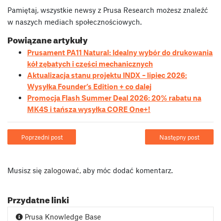
Pamiętaj, wszystkie newsy z Prusa Research możesz znaleźć
w naszych mediach społecznościowych.
Powiązane artykuły
Prusament PA11 Natural: Idealny wybór do drukowania
kół zębatych i części mechanicznych
Aktualizacja stanu projektu INDX – lipiec 2026:
Wysyłka Founder’s Edition + co dalej
Promocja Flash Summer Deal 2026: 20% rabatu na
MK4S i tańsza wysyłka CORE One+!
Poprzedni post
Następny post
Musisz się
zalogować
, aby móc dodać komentarz.
Przydatne linki
Prusa Knowledge Base