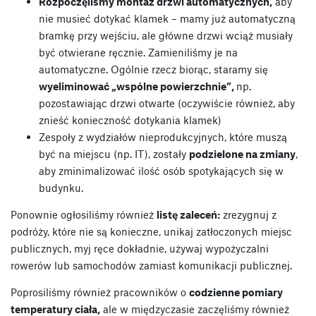
Rozpoczęliśmy montaż drzwi automatycznych,
aby
nie musieć dotykać klamek – mamy już automatyczną
bramkę przy wejściu, ale główne drzwi wciąż musiały
być otwierane ręcznie. Zamieniliśmy je na
automatyczne. Ogólnie rzecz biorąc, staramy się
wyeliminować „wspólne powierzchnie”,
np.
pozostawiając drzwi otwarte (oczywiście również, aby
znieść konieczność dotykania klamek)
Zespoły z wydziałów nieprodukcyjnych, które muszą
być na miejscu (np. IT), zostały
podzielone na zmiany
,
aby zminimalizować ilość osób spotykających się w
budynku.
Ponownie ogłosiliśmy również
listę zaleceń:
zrezygnuj z
podróży, które nie są konieczne, unikaj zatłoczonych miejsc
publicznych, myj ręce dokładnie, używaj wypożyczalni
rowerów lub samochodów zamiast komunikacji publicznej.
Poprosiliśmy również pracowników o
codzienne pomiary
temperatury ciała,
ale w międzyczasie zaczęliśmy również