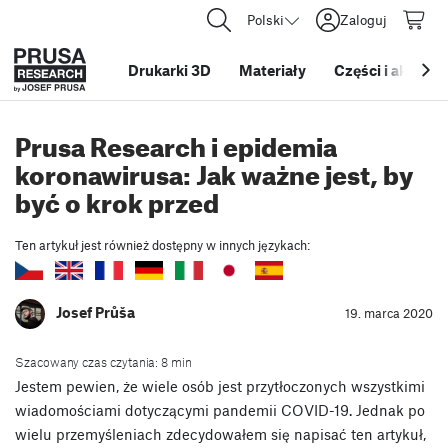
Polski
Zaloguj
Drukarki 3D
Materiały
Części i akcesor
Prusa Research i epidemia
koronawirusa: Jak ważne jest, by
być o krok przed
Ten artykuł jest również dostępny w innych językach:
Josef Průša
19. marca 2020
Szacowany czas czytania: 8 min
Jestem pewien, że wiele osób jest przytłoczonych wszystkimi
wiadomościami dotyczącymi pandemii COVID-19. Jednak po
wielu przemyśleniach zdecydowałem się napisać ten artykuł,