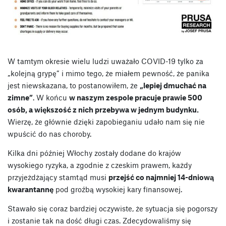
W tamtym okresie wielu ludzi uważało COVID-19 tylko za
„kolejną grypę” i mimo tego, że miałem pewność, że panika
jest niewskazana, to postanowiłem, że
„lepiej dmuchać na
zimne”
. W końcu
w naszym zespole pracuje prawie 500
osób, a większość z nich przebywa w jednym budynku.
Wierzę, że głównie dzięki zapobieganiu udało nam się nie
wpuścić do nas choroby.
Kilka dni później Włochy zostały dodane do krajów
wysokiego ryzyka, a zgodnie z czeskim prawem, każdy
przyjeżdżający stamtąd musi
przejść co najmniej 14-dniową
kwarantannę
pod groźbą wysokiej kary finansowej.
Stawało się coraz bardziej oczywiste, że sytuacja się pogorszy
i zostanie tak na dość długi czas. Zdecydowaliśmy się