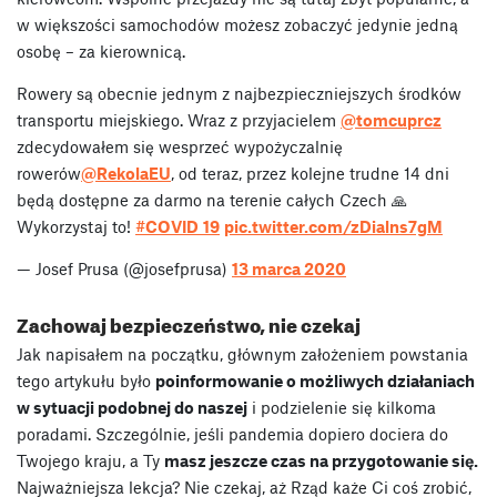
w większości samochodów możesz zobaczyć jedynie jedną
osobę – za kierownicą.
Rowery są obecnie jednym z najbezpieczniejszych środków
transportu miejskiego. Wraz z przyjacielem
@tomcuprcz
zdecydowałem się wesprzeć wypożyczalnię
rowerów
@RekolaEU
, od teraz, przez kolejne trudne 14 dni
będą dostępne za darmo na terenie całych Czech 🙏
Wykorzystaj to!
#COVID_19
pic.twitter.com/zDialns7gM
— Josef Prusa (@josefprusa)
13 marca 2020
Zachowaj bezpieczeństwo, nie czekaj
Jak napisałem na początku, głównym założeniem powstania
tego artykułu było
poinformowanie o możliwych działaniach
w sytuacji podobnej do naszej
i podzielenie się kilkoma
poradami. Szczególnie, jeśli pandemia dopiero dociera do
Twojego kraju, a Ty
masz jeszcze czas na przygotowanie się.
Najważniejsza lekcja? Nie czekaj, aż Rząd każe Ci coś zrobić,