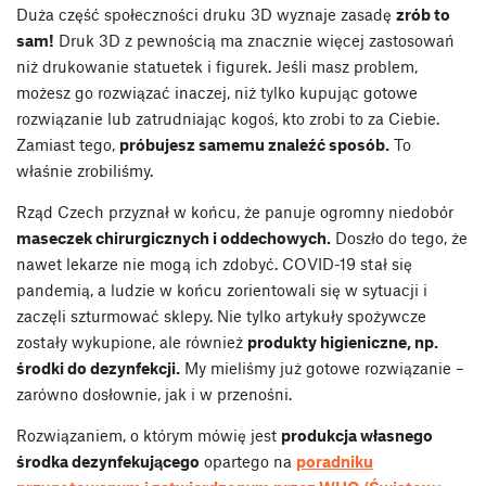
Duża część społeczności druku 3D wyznaje zasadę
zrób to
sam!
Druk 3D z pewnością ma znacznie więcej zastosowań
niż drukowanie statuetek i figurek. Jeśli masz problem,
możesz go rozwiązać inaczej, niż tylko kupując gotowe
rozwiązanie lub zatrudniając kogoś, kto zrobi to za Ciebie.
Zamiast tego,
próbujesz samemu znaleźć sposób.
To
właśnie zrobiliśmy.
Rząd Czech przyznał w końcu, że panuje ogromny niedobór
maseczek chirurgicznych i oddechowych.
Doszło do tego, że
nawet lekarze nie mogą ich zdobyć. COVID-19 stał się
pandemią, a ludzie w końcu zorientowali się w sytuacji i
zaczęli szturmować sklepy. Nie tylko artykuły spożywcze
zostały wykupione, ale również
produkty higieniczne, np.
środki do dezynfekcji.
My mieliśmy już gotowe rozwiązanie –
zarówno dosłownie, jak i w przenośni.
Rozwiązaniem, o którym mówię jest
produkcja własnego
środka dezynfekującego
opartego na
poradniku