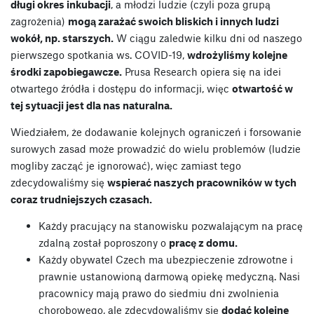
długi okres inkubacji
, a młodzi ludzie (czyli poza grupą
zagrożenia)
mogą zarażać swoich bliskich i innych ludzi
wokół, np. starszych.
W ciągu zaledwie kilku dni od naszego
pierwszego spotkania ws. COVID-19,
wdrożyliśmy kolejne
środki zapobiegawcze.
Prusa Research opiera się na idei
otwartego źródła i dostępu do informacji, więc
otwartość w
tej sytuacji jest dla nas naturalna.
Wiedziałem, że dodawanie kolejnych ograniczeń i forsowanie
surowych zasad może prowadzić do wielu problemów (ludzie
mogliby zacząć je ignorować), więc zamiast tego
zdecydowaliśmy się
wspierać naszych pracowników w tych
coraz trudniejszych czasach.
Każdy pracujący na stanowisku pozwalającym na pracę
zdalną został poproszony o
pracę z domu.
Każdy obywatel Czech ma ubezpieczenie zdrowotne i
prawnie ustanowioną darmową opiekę medyczną. Nasi
pracownicy mają prawo do siedmiu dni zwolnienia
chorobowego, ale zdecydowaliśmy się
dodać kolejne