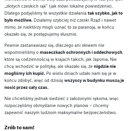
„złotych czeskich rąk” (jak mówi lokalne powiedzenie).
Dlatego podjęliśmy te wszystkie działania
tak szybko, jak to
było możliwe.
Działamy szybciej niż czeski Rząd i nawet
mimo, że niektórzy mogli uznać to za paranoję, w końcu
okazało się, że postępujemy słusznie.
Pewnie zastanawiasz się, dlaczego ani słowem nie
wspomnieliśmy o
maseczkach ochronnych i oddechowych
,
które są codziennością w krajach takich, jak Japonia. Nie
chcę wchodzić w politykę, ale okazało się, że
nigdzie nie
mogliśmy ich kupić.
Po wielu dniach udało nam się je w
końcu zdobyć, więc od dzisiaj
wszyscy w budynku muszą je
nosić przez cały czas.
Nie chcieliśmy jednak siedzieć z założonymi rękoma, więc
rozpoczęliśmy obmyślanie nowych planów – chcemy
zapewnić naszym ludziom maksymalne bezpieczeństwo.
Zrób to sam!