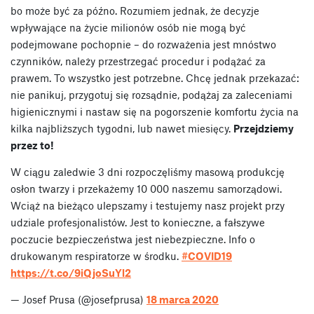
bo może być za późno. Rozumiem jednak, że decyzje
wpływające na życie milionów osób nie mogą być
podejmowane pochopnie – do rozważenia jest mnóstwo
czynników, należy przestrzegać procedur i podążać za
prawem. To wszystko jest potrzebne. Chcę jednak przekazać:
nie panikuj, przygotuj się rozsądnie, podążaj za zaleceniami
higienicznymi i nastaw się na pogorszenie komfortu życia na
kilka najbliższych tygodni, lub nawet miesięcy.
Przejdziemy
przez to!
W ciągu zaledwie 3 dni rozpoczęliśmy masową produkcję
osłon twarzy i przekażemy 10 000 naszemu samorządowi.
Wciąż na bieżąco ulepszamy i testujemy nasz projekt przy
udziale profesjonalistów. Jest to konieczne, a fałszywe
poczucie bezpieczeństwa jest niebezpieczne. Info o
drukowanym respiratorze w środku.
#COVID19
https://t.co/9iQjoSuYl2
— Josef Prusa (@josefprusa)
18 marca 2020