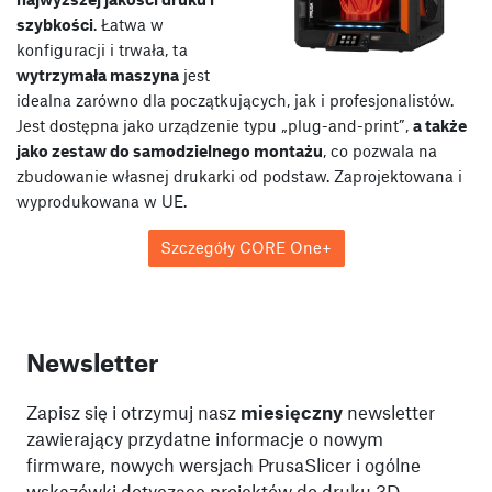
szybkości
. Łatwa w
konfiguracji i trwała, ta
wytrzymała maszyna
jest
idealna zarówno dla początkujących, jak i profesjonalistów.
Jest dostępna jako urządzenie typu „plug-and-print”,
a także
jako zestaw do samodzielnego montażu
, co pozwala na
zbudowanie własnej drukarki od podstaw. Zaprojektowana i
wyprodukowana w UE.
Szczegóły CORE One+
Newsletter
Zapisz się i otrzymuj nasz
miesięczny
newsletter
zawierający przydatne informacje o nowym
firmware, nowych wersjach PrusaSlicer i ogólne
wskazówki dotyczące projektów do druku 3D.