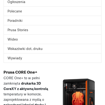
Ogłoszenia
Polecane
Poradniki
Prusa Stories
Wideo
Wskazówki dot. druku
Wywiady
Prusa CORE One+
CORE One+ to w pełni
zamknięta
drukarka 3D
CoreXY z aktywną kontrolą
temperatury w komorze,
zaprojektowana z myślą o
najwyższej jakości druku i