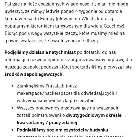
Patrząc na ilość codziennych wiadomości i zmian, nie mogę
uwierzyć, że minęły ledwie ponad 4 tygodnie od dotarcia
koronawirusa do Europy (głównie do Włoch, które są
popularnym kierunkiem turystycznym dla wielu Czechów).
Biorąc pod uwagę wszystkie rzeczy, które musimy mieć na
głowie, wydaje się, że trwa to znacznie dłużej.
Podjęliśmy działania natychmiast
po dotarciu do nas
informacji o rozwoju epidemii. Zorganizowaliśmy odprawę dla
naszego zespołu, podczas której sporządziliśmy pierwszą listę
środków zapobiegawczych:
Zamknęliśmy PrusaLab (nasz
makerspace/hackerspace) dla odwiedzających i
wstrzymaliśmy wycieczki po siedzibie
Wszyscy pracownicy przebywający na wyjazdach
zostali poinstruowani o
dwutygodniowym okresie
kwarantanny / pracy zdalnej
Podnieśliśmy poziom czystości w budynku
–
czyszczenie odbywa się częściej, używamy lepszych