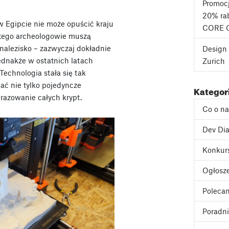
Promoc
20% rab
w Egipcie nie może opuścić kraju
CORE 
atego archeologowie muszą
alezisko – zazwyczaj dokładnie
Design 
 Jednakże w ostatnich latach
Zurich
echnologia stała się tak
ć nie tylko pojedyncze
Kategor
razowanie całych krypt.
Co o n
Dev Dia
Konkur
Ogłosz
Poleca
Poradni