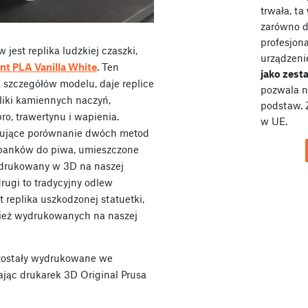
trwała, ta
zarówno dl
profesjona
est replika ludzkiej czaszki,
urządzeni
t PLA Vanilla White
. Ten
jako zes
 szczegółów modelu, daje replice
pozwala n
pliki kamiennych naczyń,
podstaw. 
ro, trawertynu i wapienia.
w UE.
sujące porównanie dwóch metod
dzbanków do piwa, umieszczone
wydrukowany w 3D na naszej
 drugi to tradycyjny odlew
replika uszkodzonej statuetki,
nież wydrukowanych na naszej
zostały wydrukowane we
ając drukarek 3D Original Prusa