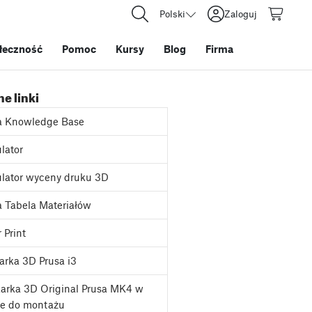
Polski
Zaloguj
łeczność
Pomoc
Kursy
Blog
Firma
e linki
a Knowledge Base
lator
lator wyceny druku 3D
 Tabela Materiałów
 Print
rka 3D Prusa i3
arka 3D Original Prusa MK4 w
ie do montażu