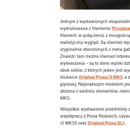
Jednym z wystawionych eksponatów j
wydrukowana z filamentu
Prusamen
filament, w połączeniu z mnogością
realistyczny wygląd. Są również re
oryginalnie stworzonych z meta gab
Znaleźć tam można również intere
wytwarzania – są to dwie repliki 
obok siebie, z których jeden jest 
drukarce
Original Prusa i3 MK3
, a
gipsowy. Największym modelem jest 
złożona z siedmiu elementów, rów
MK3.
Wszystkie wystawione przedmioty 
współpracy z Prusa Research, używ
i3 MK3S oraz
Original Prusa SL1
.