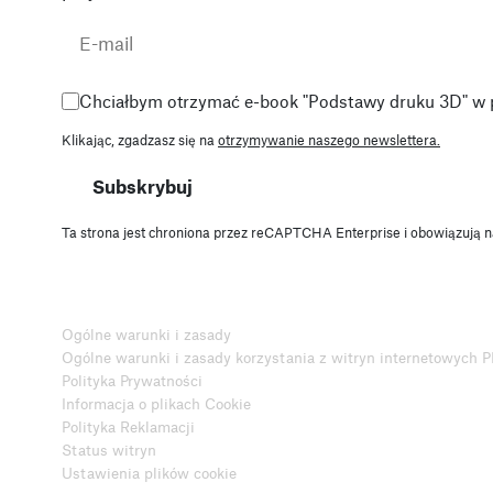
Chciałbym otrzymać e-book "Podstawy druku 3D" w 
Klikając, zgadzasz się na
otrzymywanie naszego newslettera.
Subskrybuj
Ta strona jest chroniona przez reCAPTCHA Enterprise i obowiązują n
Ogólne warunki i zasady
Ogólne warunki i zasady korzystania z witryn internetowych
Polityka Prywatności
Informacja o plikach Cookie
Polityka Reklamacji
Status witryn
Ustawienia plików cookie