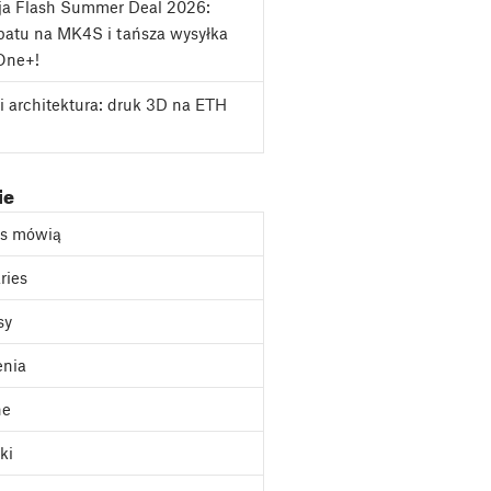
ja Flash Summer Deal 2026:
atu na MK4S i tańsza wysyłka
One+!
i architektura: druk 3D na ETH
ie
as mówią
ries
sy
enia
ne
ki