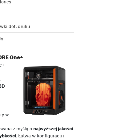
tories
wki dot. druku
dy
ORE One+
e+
a
 3D
ry w
owana z myślą o
najwyższej jakości
zybkości
. Łatwa w konfiguracji i