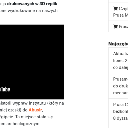
kcja
drukowanych w 3D replik
Częś
 one wydrukowane na naszych
Prusa 
Prus
Najczęśc
Aktuali
lipiec 
co dale
Prusame
do druk
mechan
torii wypraw Instytutu (który na
Prusa 
niej czeski) do
Abusir
,
bezkonk
ipcie. To miejsce stało się
8 dysza
iom archeologicznym