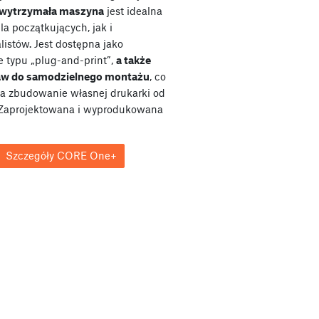
wytrzymała maszyna
jest idealna
a początkujących, jak i
listów. Jest dostępna jako
e typu „plug-and-print”,
a także
taw do samodzielnego montażu
, co
a zbudowanie własnej drukarki od
Zaprojektowana i wyprodukowana
Szczegóły CORE One+