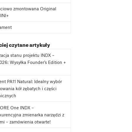
ciowo zmontowana Original
MINI+
ament
iej czytane artykuły
zacja stanu projektu INDX –
2026: Wysyłka Founder’s Edition +
j
nt PA11 Natural: Idealny wybór
owania kół zębatych i części
icznych
CORE One INDX –
urencyjna zmienarka narzędzi z
mi – zamówienia otwarte!