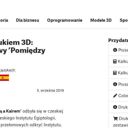
soria
Dla biznesu
Oprogramowanie
Modele 3D
Spo
rukiem 3D:
Przydatn
wy ’Pomiędzy
Prus
Kalku
 językach:
Kalku
Prusa
5. września 2019
Color
Druka
ą a Kairem’
odbyła się w czeskiej
eskiego Instytutu Egiptologii,
Druk
 przełomowych odkryć Instytutu.
zestaw