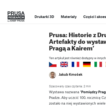
Drukarki 3D
Materiały
Części i akce
Prusa: Historie z D
Artefakty do wysta
Pragą a Kairem’
Ten artykuł jest również dostępny w innych
Jakub Kmošek
Szacowany czas czytania: 2 min
Wystawa nazwana
’Pomiędzy Prag
Pradze. Aby uczcić 100. rocznicę Cz
zostało na niej wystawionych wiele