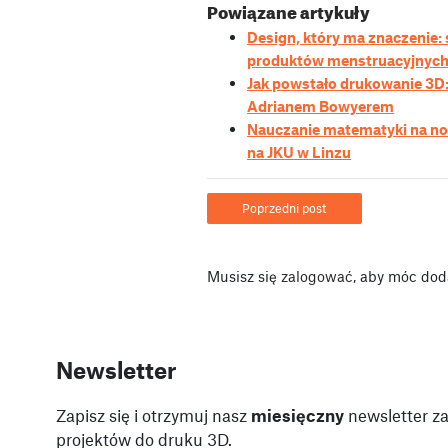
Powiązane artykuły
Design, który ma znaczenie
produktów menstruacyjnych
Jak powstało drukowanie 3D: 
Adrianem Bowyerem
Nauczanie matematyki na n
na JKU w Linzu
Poprzedni post
Musisz się
zalogować
, aby móc dod
Newsletter
Zapisz się i otrzymuj nasz
miesięczny
newsletter za
projektów do druku 3D.