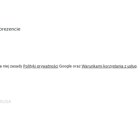
prezencie
a niej zasady
Polityki prywatności
Google oraz
Warunkami korzystania z usług
.
 PRUSA