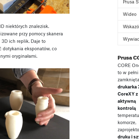
Prusa S
Wideo
D niektórych znalezisk.
Wskazó
alizowane przy pomocy skanera
Wywia
D ich replik. Daje to
 dotykania eksponatów, co
Prusa C
nymi oryginałami.
CORE On
to w pełni
zamknięt
drukarka
CoreXY z
aktywną
kontrolą
temperatu
komorze,
zaprojekt
druku i s