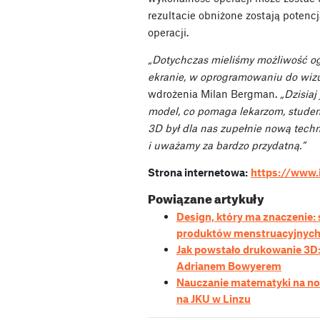
rezultacie obniżone zostają potenc
operacji.
„Dotychczas mieliśmy możliwość o
ekranie, w oprogramowaniu do wizua
wdrożenia Milan Bergman.
„Dzisia
model, co pomaga lekarzom, stude
3D był dla nas zupełnie nową techno
i uważamy za bardzo przydatną.”
Strona internetowa:
https://www.
Powiązane artykuły
Design, który ma znaczenie
produktów menstruacyjnych
Jak powstało drukowanie 3D: 
Adrianem Bowyerem
Nauczanie matematyki na n
na JKU w Linzu