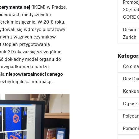
Promoc
sperymentalnej
(IKEM) w Pradze,
20% rab
rocedurach medycznych i
CORE 
nerek miesięcznie. W 2018 roku,
cydowali się wdrożyć pilotażowy
Design 
ednym z ważnych czynników
Zurich
t stopień przygotowania
druk 3D okazał się szczególnie
Kategor
ć dokładny model organu do
Co o n
 przypadku nerki bardzo
nia
niepowtarzalności danego
Dev Dia
ezbędną ilość informacji.
Konkur
Ogłosz
Poleca
Poradni