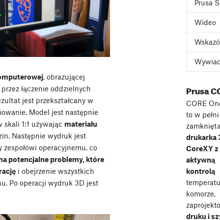
Prusa S
Wideo
Wskazó
Wywia
komputerowej
, obrazującej
Prusa C
, przez łączenie oddzielnych
ezultat jest przekształcany w
CORE On
owanie. Model jest następnie
to w pełni
w skali 1:1 używając
materiału
zamknięt
zin. Następnie wydruk jest
drukarka
 zespołowi operacyjnemu, co
CoreXY z
na potencjalne problemy, które
aktywną
rację
i obejrzenie wszystkich
kontrolą
temperatu
u. Po operacji wydruk 3D jest
komorze,
zaprojekt
druku i s