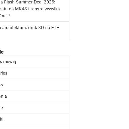
ja Flash Summer Deal 2026:
atu na MK4S i tańsza wysyłka
One+!
i architektura: druk 3D na ETH
ie
as mówią
ries
sy
enia
ne
ki