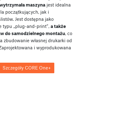
wytrzymała maszyna
jest idealna
a początkujących, jak i
listów. Jest dostępna jako
e typu „plug-and-print”,
a także
taw do samodzielnego montażu
, co
a zbudowanie własnej drukarki od
Zaprojektowana i wyprodukowana
Szczegóły CORE One+