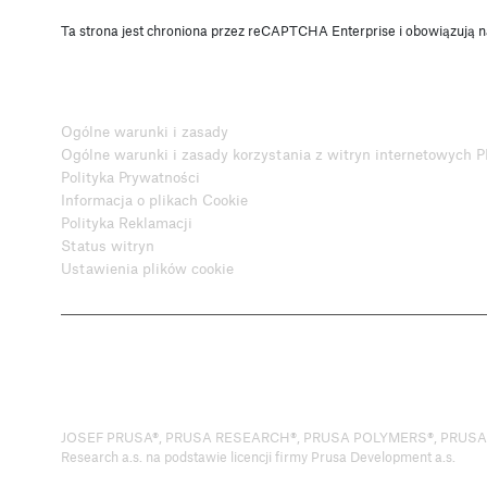
Ta strona jest chroniona przez reCAPTCHA Enterprise i obowiązują n
Ogólne warunki i zasady
Ogólne warunki i zasady korzystania z witryn internetowych
Polityka Prywatności
Informacja o plikach Cookie
Polityka Reklamacji
Status witryn
Ustawienia plików cookie
JOSEF PRUSA®, PRUSA RESEARCH®, PRUSA POLYMERS®, PRUSA ORA
Research a.s. na podstawie licencji firmy Prusa Development a.s.