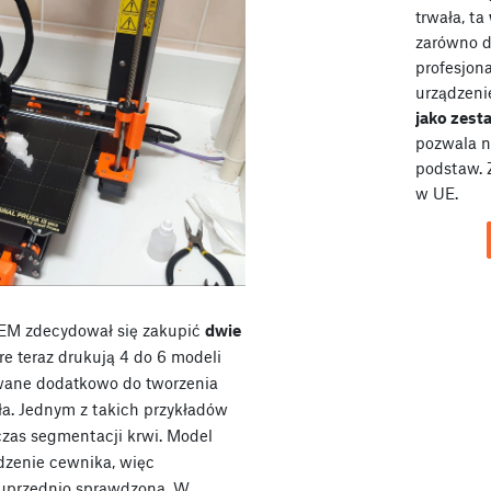
trwała, ta
zarówno dl
profesjona
urządzeni
jako zes
pozwala n
podstaw. 
w UE.
IKEM zdecydował się zakupić
dwie
óre teraz drukują 4 do 6 modeli
ywane dodatkowo do tworzenia
ła. Jednym z takich przykładów
czas segmentacji krwi. Model
dzenie cewnika, więc
 uprzednio sprawdzona. W