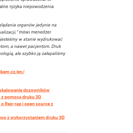
jalne ryzyka niepowodzenia
glądania organów jedynie na
lizacji,”
mówi menedżer
j jesteśmy w stanie wydrukować
ntom, a nawet pacjentom. Druk
logią, ale szybko ją załapaliśmy
ikem.cz/en/
: skalowanie dozowników
 z pomocą druku 3D
o Rep-rap i open source z
owo z wykorzystaniem druku 3D