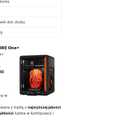
tories
wki dot. druku
dy
ORE One+
e+
a
 3D
ry w
owana z myślą o
najwyższej jakości
zybkości
. Łatwa w konfiguracji i