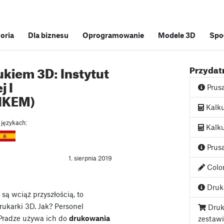
soria
Dla biznesu
Oprogramowanie
Modele 3D
Spo
rukiem 3D: Instytut
Przydatn
j I
Prus
(IKEM)
Kalku
 językach:
Kalku
Prusa
1. sierpnia 2019
Color
Druka
ą wciąż przyszłością, to
rukarki 3D. Jak? Personel
Druk
 Pradze używa ich do
drukowania
zestaw