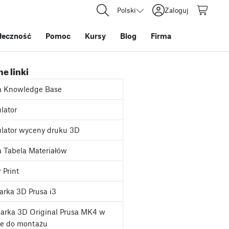
Polski
Zaloguj
łeczność
Pomoc
Kursy
Blog
Firma
e linki
a Knowledge Base
lator
lator wyceny druku 3D
 Tabela Materiałów
 Print
rka 3D Prusa i3
arka 3D Original Prusa MK4 w
ie do montażu