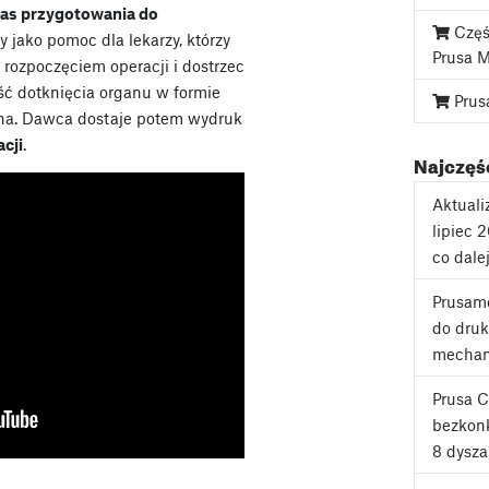
as przygotowania do
Częś
 jako pomoc dla lekarzy, którzy
Prusa 
rozpoczęciem operacji i dostrzec
ć dotknięcia organu w formie
Prus
na. Dawca dostaje potem wydruk
cji
.
Najczęśc
Aktuali
lipiec 
co dale
Prusame
do druk
mechan
Prusa 
bezkonk
8 dysza