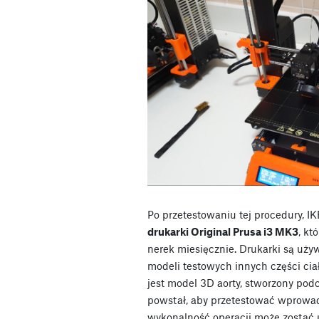
Po przetestowaniu tej procedury, 
drukarki Original Prusa i3 MK3
, kt
nerek miesięcznie. Drukarki są uż
modeli testowych innych części cia
jest model 3D aorty, stworzony pod
powstał, aby przetestować wprowa
wykonalność operacji może zostać