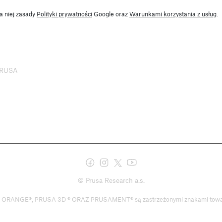
a niej zasady
Polityki prywatności
Google oraz
Warunkami korzystania z usług
.
 PRUSA
© Prusa Research a.s.
NGE®, PRUSA 3D ® ORAZ PRUSAMENT® są zastrzeżonymi znakami towarowym