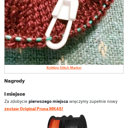
Knitting Stitch Marker
Nagrody
I miejsce
Za zdobycie
pierwszego miejsca
wręczymy zupełnie nowy
zestaw Original Prusa MK4S!