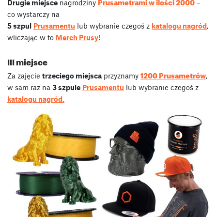
Prusametrami w ilości 2000
Drugie miejsce
nagrodziny
–
co wystarczy na
5 szpul
Prusamentu
lub wybranie czegoś z
katalogu nagród
,
wliczając w to
Merch Prusy
!
III miejsce
1200 Prusametrów
Za zajęcie
trzeciego miejsca
przyznamy
,
w sam raz na
3 szpule
Prusamentu
lub wybranie czegoś z
katalogu nagród.