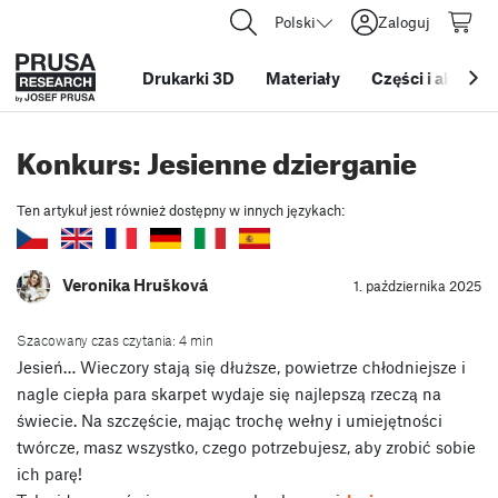
Polski
Zaloguj
Drukarki 3D
Materiały
Części i akcesor
Konkurs: Jesienne dzierganie
Ten artykuł jest również dostępny w innych językach:
Veronika Hrušková
1. października 2025
Szacowany czas czytania: 4 min
Jesień… Wieczory stają się dłuższe, powietrze chłodniejsze i
nagle ciepła para skarpet wydaje się najlepszą rzeczą na
świecie. Na szczęście, mając trochę wełny i umiejętności
twórcze, masz wszystko, czego potrzebujesz, aby zrobić sobie
ich parę!