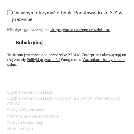
Chciałbym otrzymać e-book "Podstawy druku 3D" w
prezencie
Klikając, zgadzasz się na
otrzymywanie naszego newslettera.
Subskrybuj
Ta strona jest chroniona przez reCAPTCHA Enterprise i obowiązują na
niej zasady
Polityki prywatności
Google oraz
Warunkami korzystania z
usług
.
Ogólne warunki i zasady
Ogólne warunki i zasady korzystania z witryn internetowych
PRUSA
Polityka Prywatności
Informacja o plikach Cookie
Polityka Reklamacji
Status witryn