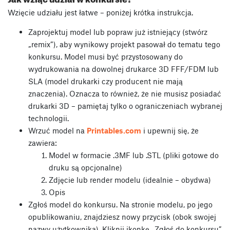
Wzięcie udziału jest łatwe – poniżej krótka instrukcja.
Zaprojektuj model lub popraw już istniejący (stwórz
„remix”), aby wynikowy projekt pasował do tematu tego
konkursu. Model musi być przystosowany do
wydrukowania na dowolnej drukarce 3D FFF/FDM lub
SLA (model drukarki czy producent nie mają
znaczenia). Oznacza to również, że nie musisz posiadać
drukarki 3D – pamiętaj tylko o ograniczeniach wybranej
technologii.
Wrzuć model na
Printables.com
i upewnij się, że
zawiera:
Model w formacie .3MF lub .STL (pliki gotowe do
druku są opcjonalne)
Zdjęcie lub render modelu (idealnie – obydwa)
Opis
Zgłoś model do konkursu. Na stronie modelu, po jego
opublikowaniu, znajdziesz nowy przycisk (obok swojej
nazwy użytkownika). Kliknij ikonkę „Zgłoś do konkursu”