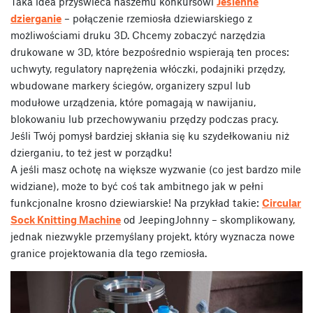
Taka idea przyświeca naszemu konkursowi
Jesienne
dzierganie
– połączenie rzemiosła dziewiarskiego z
możliwościami druku 3D. Chcemy zobaczyć narzędzia
drukowane w 3D, które bezpośrednio wspierają ten proces:
uchwyty, regulatory naprężenia włóczki, podajniki przędzy,
wbudowane markery ściegów, organizery szpul lub
modułowe urządzenia, które pomagają w nawijaniu,
blokowaniu lub przechowywaniu przędzy podczas pracy.
Jeśli Twój pomysł bardziej skłania się ku szydełkowaniu niż
dzierganiu, to też jest w porządku!
A jeśli masz ochotę na większe wyzwanie (co jest bardzo mile
widziane), może to być coś tak ambitnego jak w pełni
funkcjonalne krosno dziewiarskie! Na przykład takie:
Circular
Sock Knitting Machine
od JeepingJohnny – skomplikowany,
jednak niezwykle przemyślany projekt, który wyznacza nowe
granice projektowania dla tego rzemiosła.