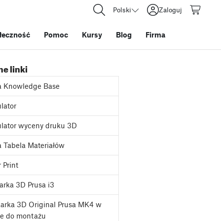
Polski
Zaloguj
łeczność
Pomoc
Kursy
Blog
Firma
e linki
a Knowledge Base
lator
lator wyceny druku 3D
 Tabela Materiałów
 Print
rka 3D Prusa i3
arka 3D Original Prusa MK4 w
ie do montażu