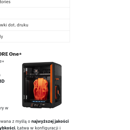
tories
wki dot. druku
dy
ORE One+
e+
a
 3D
ry w
owana z myślą o
najwyższej jakości
zybkości
. Łatwa w konfiguracji i