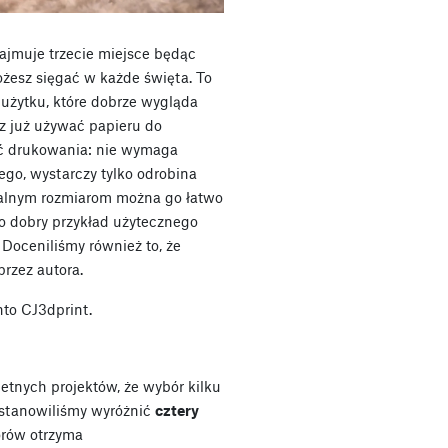
ajmuje trzecie miejsce będąc
żesz sięgać w każde święta. To
użytku, które dobrze wygląda
sz już używać papieru do
ć drukowania: nie wymaga
ego, wystarczy tylko odrobina
owalnym rozmiarom można go łatwo
o dobry przykład użytecznego
 Doceniliśmy również to, że
rzez autora.
to CJ3dprint.
etnych projektów, że wybór kilku
postanowiliśmy wyróżnić
cztery
torów otrzyma