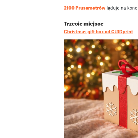
2100 Prusametrów
ląduje na konci
Trzecie miejsce
Christmas gift box od CJ3Dprint