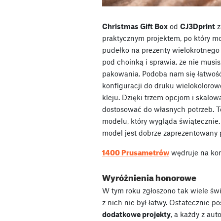
Christmas Gift Box
od
CJ3Dprint
z
praktycznym projektem, po który mo
pudełko na prezenty wielokrotnego 
pod choinką i sprawia, że nie musi
pakowania. Podoba nam się łatwoś
konfiguracji do druku wielokolorow
kleju. Dzięki trzem opcjom i skal
dostosować do własnych potrzeb. T
modelu, który wygląda świątecznie.
model jest dobrze zaprezentowany p
1400 Prusametrów
wędruje na kon
Wyróżnienia honorowe
W tym roku zgłoszono tak wiele świ
z nich nie był łatwy. Ostatecznie 
dodatkowe projekty
, a każdy z au