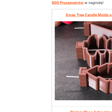
600 Prusametrów
w nagrodę!
Xmas Tree Candle Molds o
Print in Place Articula