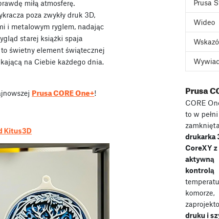
Prusa S
prawdę miłą atmosferę.
ykracza poza zwykły druk 3D,
Wideo
ami i metalowym ryglem, nadając
gląd starej książki spaja
Wskazó
t to świetny element świątecznej
Wywia
ekającą na Ciebie każdego dnia.
Prusa C
Prusa CORE One+
najnowszej
!
CORE On
to w pełni
zamknięt
d Kitus3D
drukarka
CoreXY z
aktywną
kontrolą
temperatu
komorze,
zaprojekt
druku i s