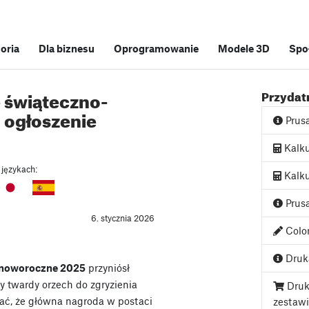
soria
Dla biznesu
Oprogramowanie
Modele 3D
Spo
 świąteczno-
Przydatn
 ogłoszenie
Prus
Kalku
 językach:
Kalku
Prusa
6. stycznia 2026
Color
Druka
-noworoczne 2025
przyniósł
my twardy orzech do zgryzienia
Druk
ać, że główna nagroda w postaci
zestaw