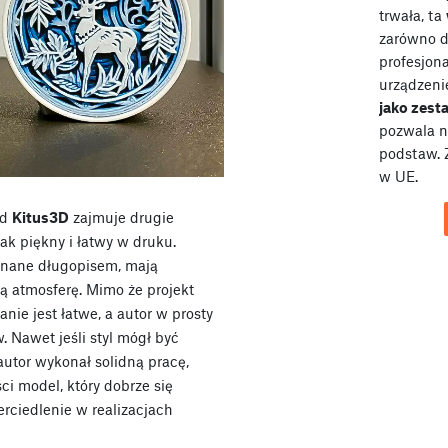
trwała, ta
zarówno dl
profesjona
urządzeni
jako zes
pozwala n
podstaw. 
w UE.
d
Kitus3D
zajmuje drugie
dnak piękny i łatwy w druku.
onane długopisem, mają
ą atmosferę. Mimo że projekt
nie jest łatwe, a autor w prosty
 Nawet jeśli styl mógł być
autor wykonał solidną pracę,
ci model, który dobrze się
erciedlenie w realizacjach