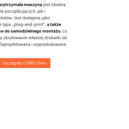
wytrzymała maszyna
jest idealna
a początkujących, jak i
listów. Jest dostępna jako
e typu „plug-and-print”,
a także
taw do samodzielnego montażu
, co
a zbudowanie własnej drukarki od
Zaprojektowana i wyprodukowana
Szczegóły CORE One+