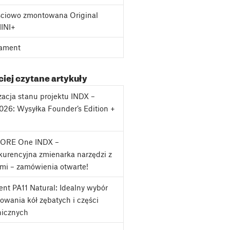
ciowo zmontowana Original
MINI+
ament
iej czytane artykuły
zacja stanu projektu INDX –
2026: Wysyłka Founder’s Edition +
j
CORE One INDX –
urencyjna zmienarka narzędzi z
mi – zamówienia otwarte!
nt PA11 Natural: Idealny wybór
owania kół zębatych i części
icznych