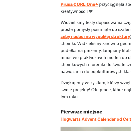
Prusa CORE One+
przyciągnęła sp
kreatywności! 🧡
Widzieliśmy testy dopasowania czę
proste pomysły posunięte do szale
żeby nadać mu wypukłej struktury
choinki. Widzieliśmy zarówno geome
pudełka na prezenty, lampiony lito
mnóstwo praktycznych modeli do do
choinkowych i foremki do świątec
nawiązania do popkulturowych kla
Dziękujemy wszystkim, którzy wzięli
swoje projekty! Oto prace, które na
tym roku.
Pierwsze miejsce
Hogwarts Advent Calendar od Cel