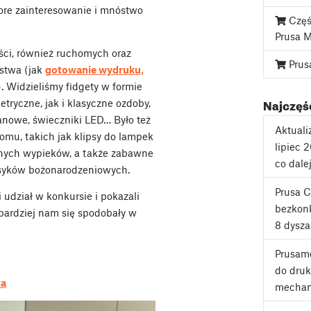
ore zainteresowanie i mnóstwo
Częś
Prusa 
ści, również ruchomych oraz
Prus
ństwa (jak
gotowanie wydruku,
). Widzieliśmy fidgety w formie
Najczęśc
tryczne, jak i klasyczne ozdoby,
fanowe, świeczniki LED… Było też
Aktuali
mu, takich jak klipsy do lampek
lipiec 
znych wypieków, a także zabawne
co dale
syków bożonarodzeniowych.
Prusa 
 udział w konkursie i pokazali
bezkonk
jbardziej nam się spodobały w
8 dysza
Prusame
do druk
ta
mechan