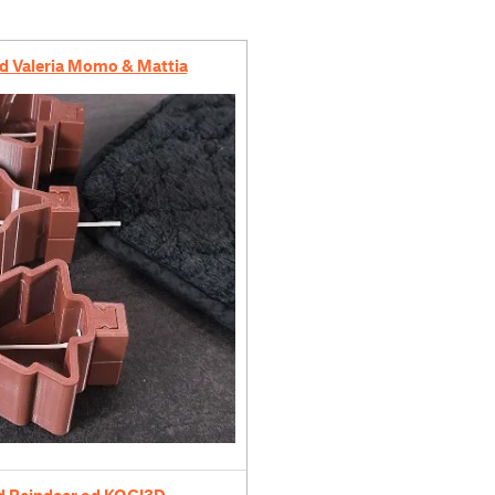
d Valeria Momo & Mattia
ted Reindeer od KOGI3D