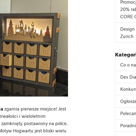
Promoc
20% rab
CORE 
Design 
Zurich
Kategor
Co o n
Dev Dia
Konkur
Ogłosz
ta
zgarnia pierwsze miejsce! Jest
Poleca
rwałości i wieloletnim
 zamknięty, postawiony na półce,
Poradni
 Motyw Hogwartu jest bliski wielu