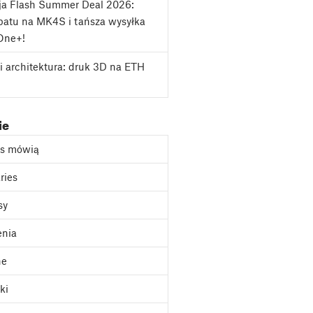
ja Flash Summer Deal 2026:
atu na MK4S i tańsza wysyłka
One+!
i architektura: druk 3D na ETH
ie
as mówią
ries
sy
enia
ne
ki