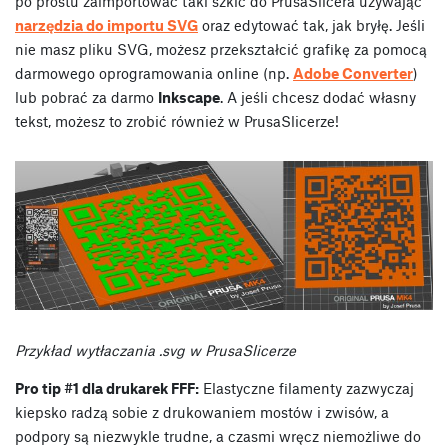
po prostu zaimportować taki szkic do PrusaSlicera używając
narzędzia do importu SVG
oraz edytować tak, jak bryłę. Jeśli
nie masz pliku SVG, możesz przekształcić grafikę za pomocą
darmowego oprogramowania online (np.
Adobe Converter
)
lub pobrać za darmo
Inkscape
. A jeśli chcesz dodać własny
tekst, możesz to zrobić również w PrusaSlicerze!
Przykład wytłaczania .svg w PrusaSlicerze
Pro tip #1 dla drukarek FFF:
Elastyczne filamenty zazwyczaj
kiepsko radzą sobie z drukowaniem mostów i zwisów, a
podpory są niezwykle trudne, a czasmi wręcz niemożliwe do