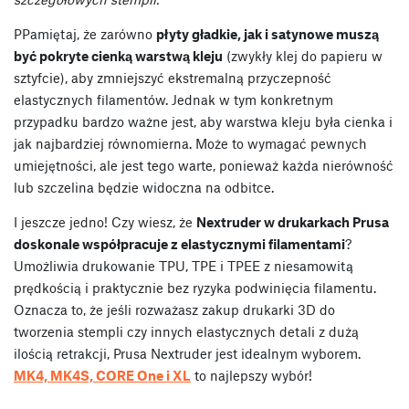
PPamiętaj, że zarówno
płyty gładkie, jak i satynowe muszą
być pokryte cienką warstwą kleju
(zwykły klej do papieru w
sztyfcie), aby zmniejszyć ekstremalną przyczepność
elastycznych filamentów. Jednak w tym konkretnym
przypadku bardzo ważne jest, aby warstwa kleju była cienka i
jak najbardziej równomierna. Może to wymagać pewnych
umiejętności, ale jest tego warte, ponieważ każda nierówność
lub szczelina będzie widoczna na odbitce.
I jeszcze jedno! Czy wiesz, że
Nextruder w drukarkach Prusa
doskonale współpracuje z elastycznymi filamentami
?
Umożliwia drukowanie TPU, TPE i TPEE z niesamowitą
prędkością i praktycznie bez ryzyka podwinięcia filamentu.
Oznacza to, że jeśli rozważasz zakup drukarki 3D do
tworzenia stempli czy innych elastycznych detali z dużą
ilością retrakcji, Prusa Nextruder jest idealnym wyborem.
MK4, MK4S, CORE One i XL
to najlepszy wybór!