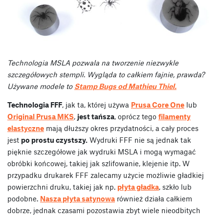
Technologia MSLA pozwala na tworzenie niezwykle
szczegółowych stempli. Wygląda to całkiem fajnie, prawda?
Używane modele to
Stamp Bugs od Mathieu Thiel.
Technologia FFF
, jak ta, której używa
Prusa Core One
lub
Original Prusa MKS
,
jest tańsza
, oprócz tego
filamenty
elastyczne
mają dłuższy okres przydatności, a cały proces
jest
po prostu czystszy.
Wydruki FFF nie są jednak tak
pięknie szczegółowe jak wydruki MSLA i mogą wymagać
obróbki końcowej, takiej jak szlifowanie, klejenie itp. W
przypadku drukarek FFF zalecamy użycie możliwie gładkiej
powierzchni druku, takiej jak np.
płyta gładka
, szkło lub
podobne.
Nasza płyta satynowa
również działa całkiem
dobrze, jednak czasami pozostawia zbyt wiele nieodbitych