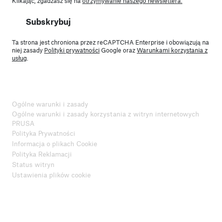
Klikając, zgadzasz się na
otrzymywanie naszego newslettera.
Subskrybuj
Ta strona jest chroniona przez reCAPTCHA Enterprise i obowiązują na
niej zasady
Polityki prywatności
Google oraz
Warunkami korzystania z
usług
.
Ogólne warunki i zasady
Ogólne warunki i zasady korzystania z witryn internetowych
PRUSA
Polityka Prywatności
Informacja o plikach Cookie
Polityka Reklamacji
Status witryn
Ustawienia plików cookie