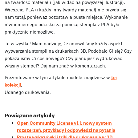
na twardość materiału (jak widać na powyższej ilustracji).
Wreszcie, PLA (i każdy inny twardy materiał) nie przyda się
nam tutaj, ponieważ pozostawia puste miejsca. Wykonanie
równomiernego odcisku za pomocą stempla z PLA było
praktycznie niemożliwe.
To wszystko! Mam nadzieję, że omówiliśmy każdy aspekt
wytwarzania stempli na drukarkach 3D. Podobało Ci się? Czy
pokazaliśmy Ci coś nowego? Czy planujesz wydrukować
własny stempel? Daj nam znać w komentarzach.
Prezentowane w tym artykule modele znajdziesz w
tej
kolekcji
.
Udanego drukowania.
Powiązane artykuły
Open Community License v1.1: nowy system
rozszerzeń, przykłady i odpowiedzi na pytania
Proste wskazówki i triki dla drukowania w 3D