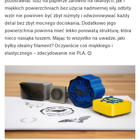
pozostawiać tusz na papierze zarówno na twardych, jak i
miękkich powierzchniach bez użycia nadmiernej siły, odbity
wzór nie powinien być zbyt rozmyty i odwzorowywać każdy
detal bez zbyt mocnego dociskania. Dodatkowo jego
powierzchnia powinna mieć lekko porowatą strukturę, która
nieco nasiąka tuszem. Mając to wszystko na uwadze, jaki
byłby idealny filament? Oczywiście coś miękkiego i
elastycznego – zdecydowanie nie PLA. 😊