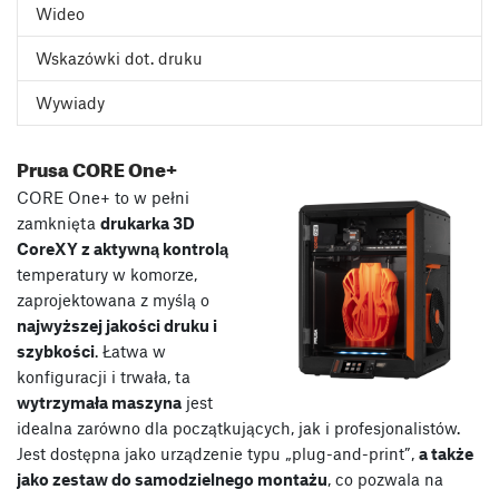
Wideo
Wskazówki dot. druku
Wywiady
Prusa CORE One+
CORE One+ to w pełni
zamknięta
drukarka 3D
CoreXY z aktywną kontrolą
temperatury w komorze,
zaprojektowana z myślą o
najwyższej jakości druku i
szybkości
. Łatwa w
konfiguracji i trwała, ta
wytrzymała maszyna
jest
idealna zarówno dla początkujących, jak i profesjonalistów.
Jest dostępna jako urządzenie typu „plug-and-print”,
a także
jako zestaw do samodzielnego montażu
, co pozwala na