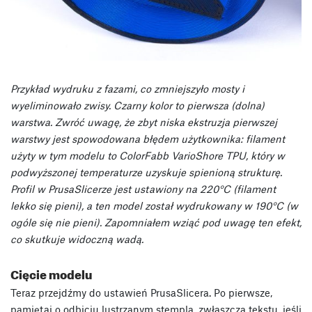
Przykład wydruku z fazami, co zmniejszyło mosty i
wyeliminowało zwisy. Czarny kolor to pierwsza (dolna)
warstwa. Zwróć uwagę, że zbyt niska ekstruzja pierwszej
warstwy jest spowodowana błędem użytkownika: filament
użyty w tym modelu to ColorFabb VarioShore TPU, który w
podwyższonej temperaturze uzyskuje spienioną strukturę.
Profil w PrusaSlicerze jest ustawiony na 220°C (filament
lekko się pieni), a ten model został wydrukowany w 190°C (w
ogóle się nie pieni). Zapomniałem wziąć pod uwagę ten efekt,
co skutkuje widoczną wadą.
Cięcie modelu
Teraz przejdźmy do ustawień PrusaSlicera. Po pierwsze,
pamiętaj o odbiciu lustrzanym stempla, zwłaszcza tekstu, jeśli