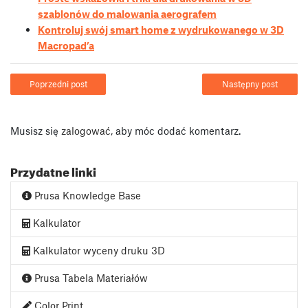
szablonów do malowania aerografem
Kontroluj swój smart home z wydrukowanego w 3D
Macropad’a
Poprzedni post
Następny post
Musisz się
zalogować
, aby móc dodać komentarz.
Przydatne linki
Prusa Knowledge Base
Kalkulator
Kalkulator wyceny druku 3D
Prusa Tabela Materiałów
Color Print