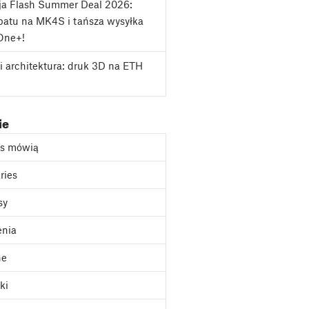
ja Flash Summer Deal 2026:
atu na MK4S i tańsza wysyłka
One+!
i architektura: druk 3D na ETH
ie
as mówią
ries
sy
enia
ne
ki