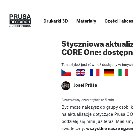
Drukarki 3D
Materiały
Części i akce
Styczniowa aktualiz
CORE One: dostępna
Ten artykuł jest również dostępny w innych
Josef Průša
Szacowany czas czytania: 5 min
Być może należysz do grupy osób, kt
na aktualizacje dotyczące Prusa CO
podzielę się nimi już teraz! Mieliś
świąteczny:
wszystkie nasze egze