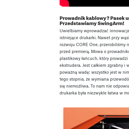
Prowadnik kablowy? Pasek u
Przedstawiamy SwingArm!
Uwielbiamy wprowadzać innowacje 
istniejące drukarki. Nawet przy w
rozwoju CORE One, przerobiliśmy is
przed premierą. Mowa o prowadniku
plastikowy łańcuch, który prowadzi
ekstrudera. Jest całkiem zgrabny i 
poważną wadę: wszystko jest w ni
tego stopnia, że wymiana przewod
się niemożliwa. To nam nie odpowi
drukarka była niezwykle łatwa w mo