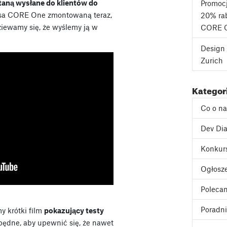
aną wysłane do klientów do
Promoc
usa CORE One zmontowaną teraz,
20% rab
dziewamy się, że wyślemy ją w
CORE 
Design 
Zurich
Kategor
Co o n
Dev Dia
Konkur
Ogłosz
Poleca
Poradni
my krótki film
pokazujący testy
ędne, aby upewnić się, że nawet