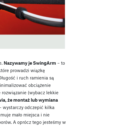
e.
Nazywamy je SwingArm
– to
które prowadzi wiązkę
ługość i ruch ramienia są
inimalizować obciążenie
 rozwiązanie (wybacz lekkie
ia, że montaż lub wymiana
– wystarczy odczepić kilka
ajmuje mało miejsca i nie
rów. A oprócz tego jesteśmy w