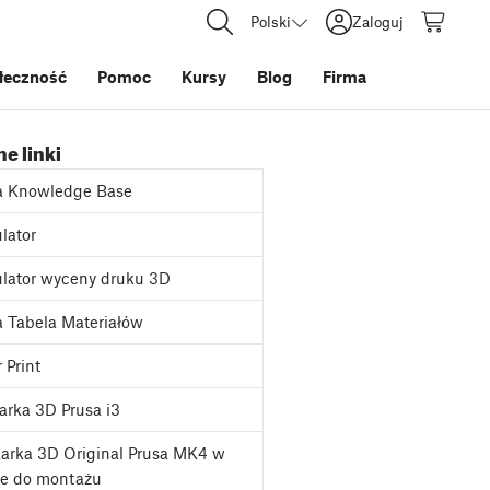
Polski
Zaloguj
łeczność
Pomoc
Kursy
Blog
Firma
e linki
a Knowledge Base
lator
lator wyceny druku 3D
 Tabela Materiałów
 Print
rka 3D Prusa i3
arka 3D Original Prusa MK4 w
ie do montażu