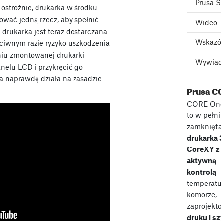
Prusa S
t ostrożnie, drukarka w środku
ować jedną rzecz, aby spełnić
Wideo
rukarka jest teraz dostarczana
Wskazó
ciwnym razie ryzyko uszkodzenia
niu zmontowanej drukarki
Wywia
nelu LCD i przykręcić go
a naprawdę działa na zasadzie
Prusa C
CORE On
to w pełni
zamknięt
drukarka
CoreXY z
aktywną
kontrolą
temperatu
komorze,
zaprojekt
druku i s