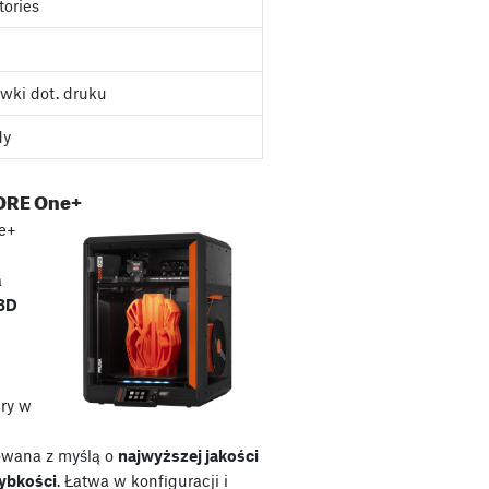
tories
wki dot. druku
dy
ORE One+
e+
a
 3D
ry w
owana z myślą o
najwyższej jakości
zybkości
. Łatwa w konfiguracji i