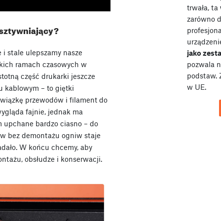
trwała, ta
zarówno dl
sztywniający?
profesjona
urządzeni
i stale ulepszamy nasze
jako zes
ąskich ramach czasowych w
pozwala n
podstaw. 
totną część drukarki jeszcze
w UE.
 kablowym – to giętki
 wiązkę przewodów i filament do
wygląda fajnie, jednak ma
m upchane bardzo ciasno – do
ów bez demontażu ogniw staje
adało. W końcu chcemy, aby
ntażu, obsłudze i konserwacji.