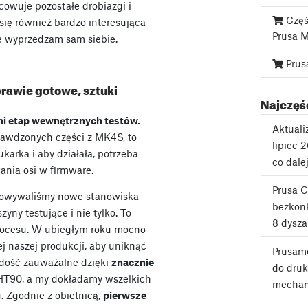
cowuje pozostałe drobiazgi i
Częś
się również bardzo interesująca
Prusa 
e wyprzedzam sam siebie.
Prus
prawie gotowe, sztuki
Najczęśc
ni etap wewnętrznych testów.
Aktuali
rawdzonych części z MK4S, to
lipiec 
karka i aby działała, potrzeba
co dale
nia osi w firmware.
Prusa 
gotowywaliśmy nowe stanowiska
bezkonk
y testujące i nie tylko. To
8 dysza
procesu. W ubiegłym roku mocno
j naszej produkcji, aby uniknąć
Prusame
 dość zauważalne dzięki
znacznie
do druk
T90, a my dokładamy wszelkich
mechan
u. Zgodnie z obietnicą,
pierwsze