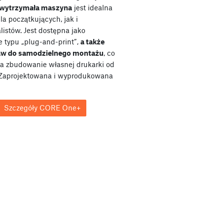
wytrzymała maszyna
jest idealna
a początkujących, jak i
listów. Jest dostępna jako
e typu „plug-and-print”,
a także
taw do samodzielnego montażu
, co
a zbudowanie własnej drukarki od
Zaprojektowana i wyprodukowana
Szczegóły CORE One+