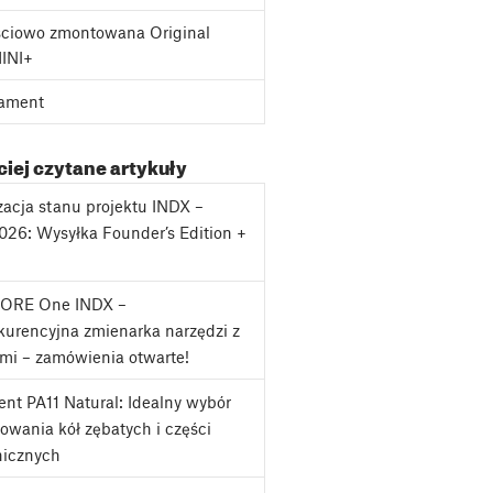
ciowo zmontowana Original
MINI+
ament
iej czytane artykuły
zacja stanu projektu INDX –
2026: Wysyłka Founder’s Edition +
j
CORE One INDX –
urencyjna zmienarka narzędzi z
mi – zamówienia otwarte!
nt PA11 Natural: Idealny wybór
owania kół zębatych i części
icznych