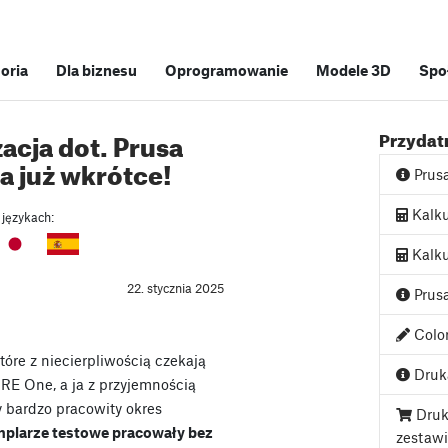
soria
Dla biznesu
Oprogramowanie
Modele 3D
Spo
acja dot. Prusa
Przydatn
 już wkrótce!
Prus
Kalku
 językach:
Kalku
22. stycznia 2025
Prusa
Color
óre z niecierpliwością czekają
Druka
RE One, a ja z przyjemnością
my bardzo pracowity okres
Druk
mplarze testowe pracowały bez
zestaw