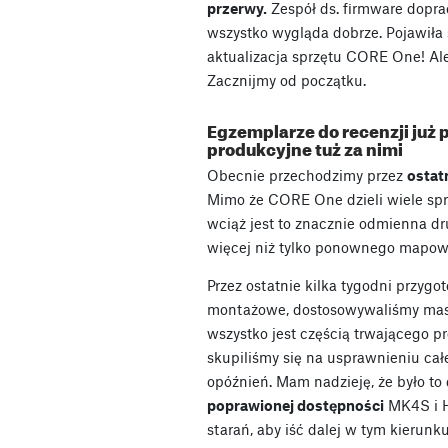
przerwy.
Zespół ds. firmware dopra
wszystko wygląda dobrze. Pojawiła 
aktualizacja sprzętu CORE One! Al
Zacznijmy od początku.
Egzemplarze do recenzji już 
produkcyjne tuż za nimi
Obecnie przechodzimy przez
ostat
Mimo że CORE One dzieli wiele sp
wciąż jest to znacznie odmienna dru
więcej niż tylko ponownego mapowa
Przez ostatnie kilka tygodni przy
montażowe, dostosowywaliśmy maszyn
wszystko jest częścią trwającego 
skupiliśmy się na usprawnieniu całe
opóźnień. Mam nadzieję, że było to
poprawionej dostępności
MK4S i H
starań, aby iść dalej w tym kierunk