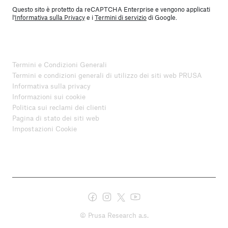
Questo sito è protetto da reCAPTCHA Enterprise e vengono applicati
l'
Informativa sulla Privacy
e i
Termini di servizio
di Google.
Termini e Condizioni Generali
Termini e condizioni generali di utilizzo dei siti web PRUSA
Informativa sulla privacy
Informazioni sui cookie
Politica sui reclami dei clienti
Pagina di stato dei siti web
Impostazioni Cookie
© Prusa Research a.s.