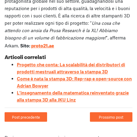
protagonista globale nel suo settore, guadagnandosi una
reputazione per i prodotti di alta qualità, la velocità e i buoni
rapporti con i suoi clienti. È alla ricerca di altre stampanti 3D
per poter realizzare ogni tipo di progetto: “
Una cosa che
attendo con ansia da Prusa Research è la XL! Abbiamo
bisogno di un volume di fabbricazione maggiore!
“, afferma
proto21.ae
Arkam.
Sito:
Articoli correlati
Progetto che conta: La scalabilità dei distributori di
prodotti mestruali attraverso la stampa 3D
Come è nata la stampa 3D: Rep-rap e open-source con
Adrian Bowyer
L’insegnamento della matematica reinventato grazie
alla stampa 3D alla JKU Linz
Post precedente
Prossimo post