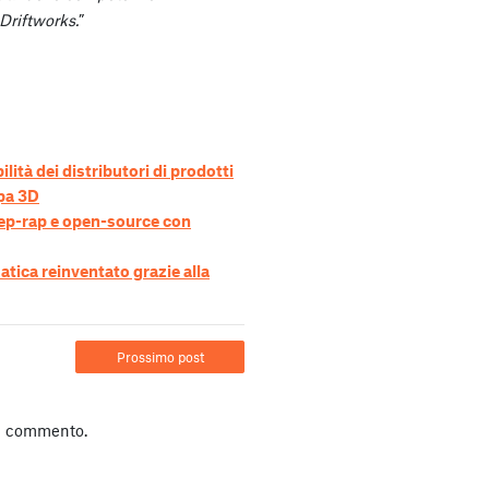
Driftworks.
”
lità dei distributori di prodotti
mpa 3D
ep-rap e open-source con
ica reinventato grazie alla
Prossimo post
n commento.