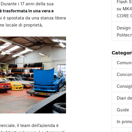
Flash 
 Durante i 17 anni della sua
su MK4
 è trasformata in una vera e
CORE 
si è spostata da una stanza libera
e locale di proprietà.
Design 
Politec
Categor
Comuni
Concor
Consigl
Diari de
Guide
In prim
ciale, il team dell’azienda è