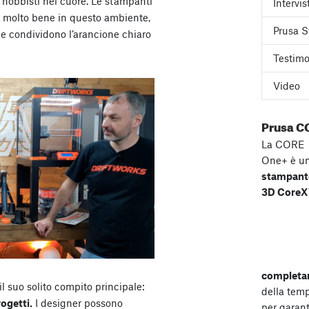
 hobbisti nel cuore. Le stampanti
Intervis
 molto bene in questo ambiente,
Prusa S
e condividono l’arancione chiaro
Testimo
Video
Prusa C
La CORE
One+ è u
stampant
3D Core
completa
il suo solito compito principale:
della tem
rogetti.
I designer possono
per garant