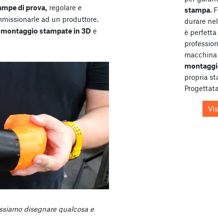
ampe di prova,
regolare e
stampa
. 
mmissionarle ad un produttore.
durare ne
i montaggio stampate in 3D
e
è perfetta 
profession
macchina 
montaggi
propria s
Progettata
Vi
ssiamo disegnare qualcosa e