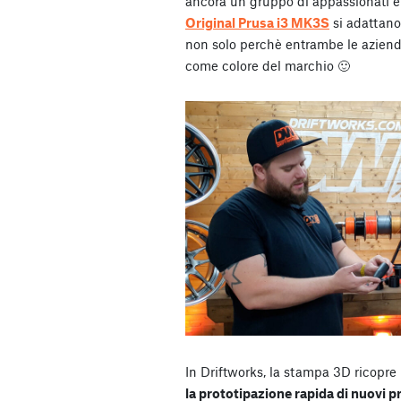
ancora un gruppo di appassionati e
Original Prusa i3 MK3S
si adattano
non solo perchè entrambe le aziend
come colore del marchio 🙂
In Driftworks, la stampa 3D ricopre 
la prototipazione rapida di nuovi p