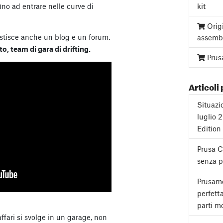
kit
ino ad entrare nelle curve di
Orig
stisce anche un blog e un forum.
assemb
o, team di gara di drifting.
Prus
Articoli 
Situazi
luglio 
Edition
Prusa 
senza pa
Prusame
perfett
parti mo
ffari si svolge in un garage, non