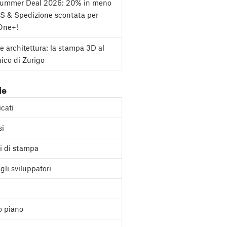
Summer Deal 2026: 20% in meno
S & Spedizione scontata per
One+!
e architettura: la stampa 3D al
nico di Zurigo
ie
cati
si
i di stampa
gli sviluppatori
o piano