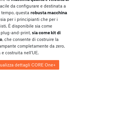
Facile da configurare e destinata a
l tempo, questa
robusta macchina
sia per i principianti che per i
isti. È disponibile sia come
plug-and-print,
sia come kit di
o
, che consente di costruire la
tampante completamente da zero.
 e costruita nell’UE.
sualizza dettagli CORE One+