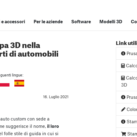
e accessori
Per le aziende
Software
Modelli 3D
Co
pa 3D nella
Link util
ti di automobili
Prus
Calco
guenti lingue:
Calco
3D
16. Luglio 2021
Prusa
Color
 auto custom con sede a
Stam
me suggerisce il nome,
il loro
 folle stile di guida in cui si
Stam