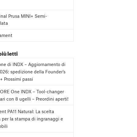
inal Prusa MINI+ Semi-
lata
ament
più letti
one di INDX – Aggiornamento di
2026: spedizione della Founder’s
 + Prossimi passi
CORE One INDX – Tool-changer
ri con 8 ugelli – Preordini aperti!
nt PA11 Natural: La scelta
a per la stampa di ingranaggi e
bili