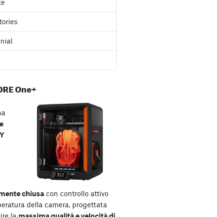
te
tories
nial
ORE One+
na
e
XY
mente chiusa
con controllo attivo
peratura della camera, progettata
ire la
massima qualità e velocità di