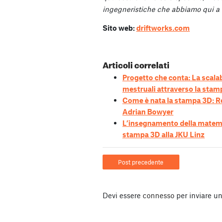
ingegneristiche che abbiamo qui a 
Sito web:
driftworks.com
Articoli correlati
Progetto che conta: La scalabi
mestruali attraverso la sta
Come è nata la stampa 3D: R
Adrian Bowyer
L’insegnamento della matemat
stampa 3D alla JKU Linz
Post precedente
Devi essere
connesso
per inviare u