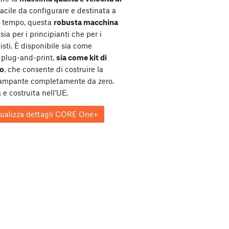
Facile da configurare e destinata a
l tempo, questa
robusta macchina
sia per i principianti che per i
isti. È disponibile sia come
plug-and-print,
sia come kit di
o
, che consente di costruire la
tampante completamente da zero.
 e costruita nell’UE.
sualizza dettagli CORE One+