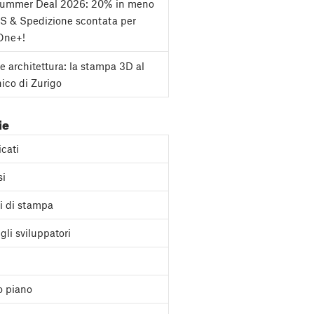
Summer Deal 2026: 20% in meno
S & Spedizione scontata per
One+!
e architettura: la stampa 3D al
nico di Zurigo
ie
cati
si
i di stampa
gli sviluppatori
o piano