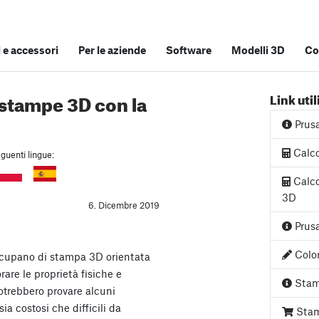
e accessori
Per le aziende
Software
Modelli 3D
Co
 stampe 3D con la
Link util
Prus
Calco
guenti lingue:
Calco
3D
6. Dicembre 2019
Prusa
Color
occupano di stampa 3D orientata
rare le proprietà fisiche e
Stam
otrebbero provare alcuni
sia costosi che difficili da
Stam