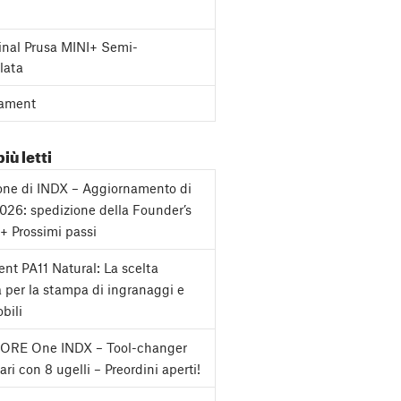
inal Prusa MINI+ Semi-
lata
ament
più letti
one di INDX – Aggiornamento di
2026: spedizione della Founder’s
 + Prossimi passi
nt PA11 Natural: La scelta
a per la stampa di ingranaggi e
bili
CORE One INDX – Tool-changer
ri con 8 ugelli – Preordini aperti!