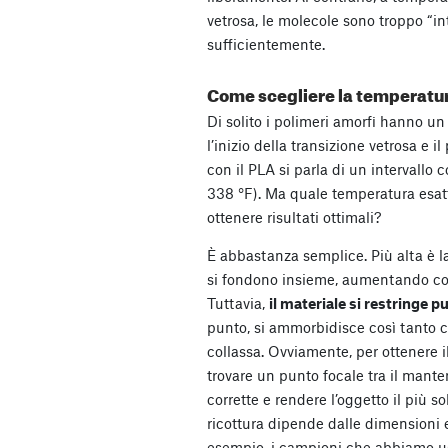
vetrosa, le molecole sono troppo “in
sufficientemente.
Come scegliere la temperatur
Di solito i polimeri amorfi hanno 
l’inizio della transizione vetrosa e 
con il PLA si parla di un intervallo
338 °F). Ma quale temperatura esat
ottenere risultati ottimali?
È abbastanza semplice. Più alta è la 
si fondono insieme, aumentando cos
Tuttavia,
il materiale si restringe p
punto, si ammorbidisce così tanto 
collassa. Ovviamente, per ottenere i
trovare un punto focale tra il mante
corrette e rendere l’oggetto il più so
ricottura dipende dalle dimensioni e
esempio, i campioni che abbiamo usa