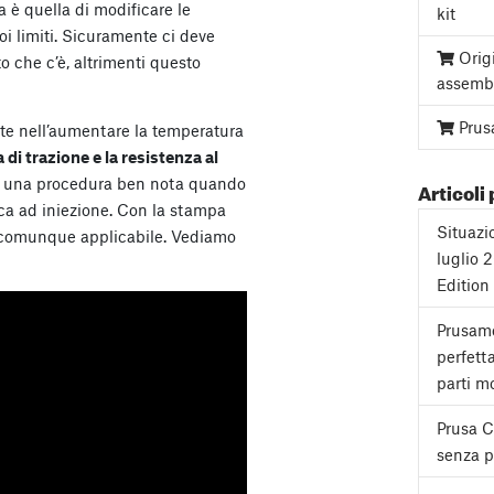
a è quella di modificare le
kit
oi limiti. Sicuramente ci deve
Orig
 che c’è, altrimenti questo
assemb
Prus
iste nell’aumentare la temperatura
a di trazione e la resistenza al
È una procedura ben nota quando
Articoli 
tica ad iniezione. Con la stampa
Situazi
 comunque applicabile. Vediamo
luglio 
Edition
Prusame
perfett
parti mo
Prusa 
senza pa