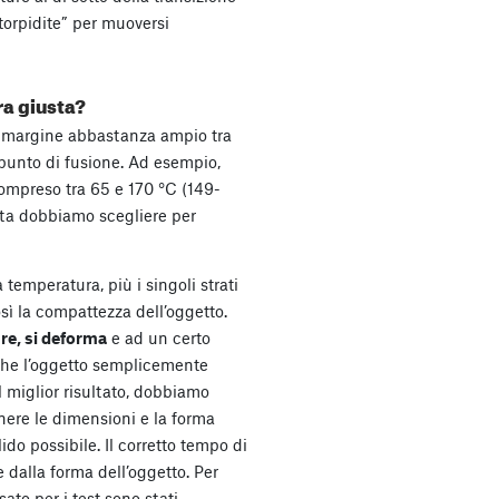
torpidite” per muoversi
a giusta?
un margine abbastanza ampio tra
il punto di fusione. Ad esempio,
 compreso tra 65 e 170 °C (149-
ta dobbiamo scegliere per
temperatura, più i singoli strati
ì la compattezza dell’oggetto.
ure, si deforma
e ad un certo
che l’oggetto semplicemente
l miglior risultato, dobbiamo
nere le dimensioni e la forma
lido possibile. Il corretto tempo di
 dalla forma dell’oggetto. Per
to per i test sono stati