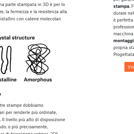
una parte stampata in 3D è per lo
stampa
. 
re, la fermezza e la resistenza alla
durare ne
cristallini con catene molecolari
è perfetta 
profession
macchina 
montaggi
propria s
Progettata
Vi
a
nostre stampe dobbiamo
ari per renderle più ordinate,
. Il livello più alto di disposizione
ndo, o più precisamente,
a di transizione vetrosa. “Ok,