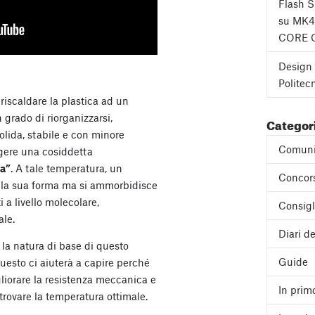
Flash 
su MK4
CORE 
Design 
Politec
riscaldare la plastica ad un
 grado di riorganizzarsi,
Categor
solida, stabile e con minore
Comuni
gere una cosiddetta
sa”
. A tale temperatura, un
Concor
la sua forma ma si ammorbidisce
 a livello molecolare,
Consigl
ale.
Diari de
la natura di base di questo
Guide
Questo ci aiuterà a capire perché
gliorare la resistenza meccanica e
In prim
trovare la temperatura ottimale.