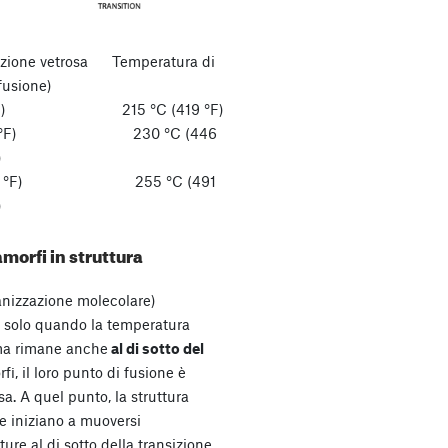
izione vetrosa Temperatura di
fusione)
) 215 °C (419 °F)
 °F) 230 °C (446
)
°F) 255 °C (491
)
morfi in struttura
ganizzazione molecolare)
re solo quando la temperatura
ma rimane anche
al di sotto del
rfi, il loro punto di fusione è
a. A quel punto, la struttura
e iniziano a muoversi
ure al di sotto della transizione