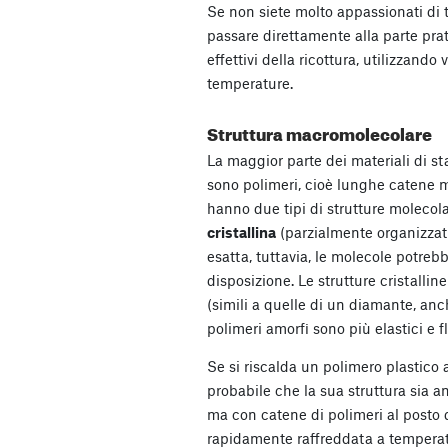
Se non siete molto appassionati di teo
passare direttamente alla parte prat
effettivi della ricottura, utilizzando 
temperature.
Struttura macromolecolare
La maggior parte dei materiali di
sono polimeri, cioè lunghe catene mol
hanno due tipi di strutture molecola
cristallina
(parzialmente organizzata
esatta, tuttavia, le molecole potrebbe
disposizione. Le strutture cristalline
(simili a quelle di un diamante, anc
polimeri amorfi sono più elastici e fl
Se si riscalda un polimero plastico a
probabile che la sua struttura sia a
ma con catene di polimeri al posto d
rapidamente raffreddata a temperat