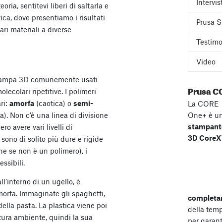
Intervis
ria, sentitevi liberi di saltarla e
ica, dove presentiamo i risultati
Prusa S
vari materiali a diverse
Testimo
Video
 stampa 3D comunemente usati
Prusa C
ecolari ripetitive. I polimeri
ri:
amorfa
(caotica) o
semi-
La CORE
). Non c’è una linea di divisione
One+ è u
stampant
ro avere vari livelli di
3D Core
 sono di solito più dure e rigide
he se non è un polimero), i
essibili.
ll’interno di un ugello, è
morfa. Immaginate gli spaghetti,
completa
ella pasta. La plastica viene poi
della tem
ura ambiente, quindi la sua
per garant