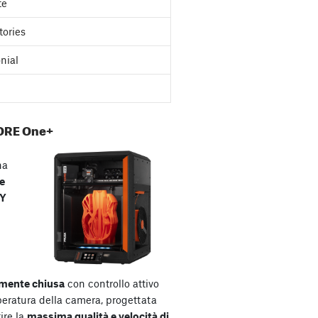
te
tories
nial
ORE One+
na
e
XY
mente chiusa
con controllo attivo
peratura della camera, progettata
ire la
massima qualità e velocità di