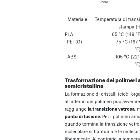
Materiale Temperatura di trans
stampa (~
PLA 65 °C (149 °F
PET(G) 75 °C (167
°F
ABS 105 °C (221 
°F
Trasformazione dei polimeri a
semicristallina
La formazione di cristalli (cioè l’or
all’interno dei polimeri può avveni
raggiunge
la transizione vetrosa
, 
punto di fusione
. Per i polimeri amo
quando termina la transizione vetros
molecolare si frantuma e le molecol
liberamente. Al contrario, a temperat