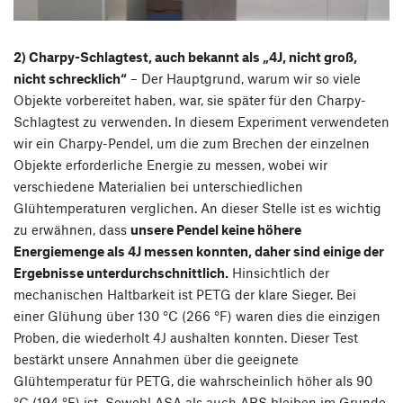
2) Charpy-Schlagtest, auch bekannt als „4J, nicht groß,
nicht schrecklich“
– Der Hauptgrund, warum wir so viele
Objekte vorbereitet haben, war, sie später für den Charpy-
Schlagtest zu verwenden. In diesem Experiment verwendeten
wir ein Charpy-Pendel, um die zum Brechen der einzelnen
Objekte erforderliche Energie zu messen, wobei wir
verschiedene Materialien bei unterschiedlichen
Glühtemperaturen verglichen. An dieser Stelle ist es wichtig
zu erwähnen, dass
unsere Pendel keine höhere
Energiemenge als 4J messen konnten, daher sind einige der
Ergebnisse unterdurchschnittlich.
Hinsichtlich der
mechanischen Haltbarkeit ist PETG der klare Sieger. Bei
einer Glühung über 130 °C (266 °F) waren dies die einzigen
Proben, die wiederholt 4J aushalten konnten. Dieser Test
bestärkt unsere Annahmen über die geeignete
Glühtemperatur für PETG, die wahrscheinlich höher als 90
°C (194 °F) ist. Sowohl ASA als auch ABS bleiben im Grunde