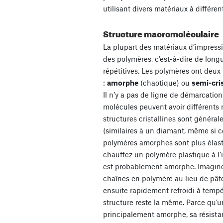
utilisant divers matériaux à différe
Structure macromoléculaire
La plupart des matériaux d’impress
des polymères, c’est-à-dire de long
répétitives. Les polymères ont deux
:
amorphe
(chaotique) ou
semi-cris
Il n’y a pas de ligne de démarcation
molécules peuvent avoir différents
structures cristallines sont général
(similaires à un diamant, même si c
polymères amorphes sont plus élasti
chauffez un polymère plastique à l’i
est probablement amorphe. Imagine
chaînes en polymère au lieu de pâte
ensuite rapidement refroidi à temp
structure reste la même. Parce qu’
principalement amorphe, sa résistan