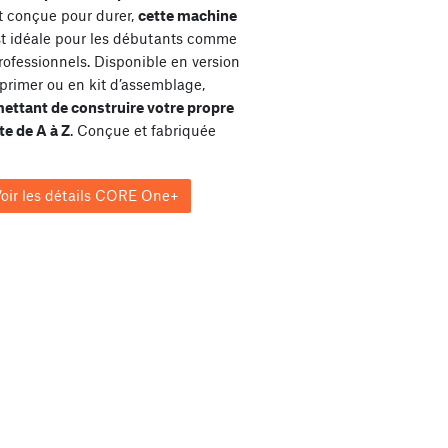
et conçue pour durer,
cette machine
st idéale pour les débutants comme
rofessionnels. Disponible en version
primer ou en kit d’assemblage,
ettant de construire votre propre
e de A à Z
. Conçue et fabriquée
oir les détails CORE One+