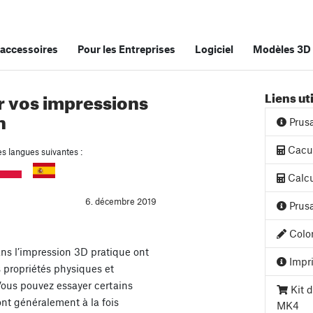
accessoires
Pour les Entreprises
Logiciel
Modèles 3D
 vos impressions
Liens ut
n
Prus
Cacul
es langues suivantes :
Calcu
6. décembre 2019
Prusa
Color
ns l’impression 3D pratique ont
Impri
 propriétés physiques et
ous pouvez essayer certains
Kit d
nt généralement à la fois
MK4