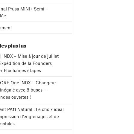
inal Prusa MINI+ Semi-
lée
ament
les plus lus
l’INDX – Mise à jour de juillet
Expédition de la Founders
 + Prochaines étapes
CORE One INDX – Changeur
s inégalé avec 8 buses –
des ouvertes !
nt PA11 Natural : Le choix idéal
impression d’engrenages et de
mobiles