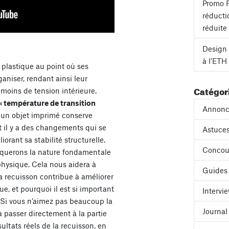
Promo F
réducti
réduite
Design 
à l’ETH
 plastique au point où ses
aniser, rendant ainsi leur
Catégor
 moins de tension intérieure.
« température de transition
Annonc
, un objet imprimé conserve
et il y a des changements qui se
Astuces
orant sa stabilité structurelle.
Concou
liquerons la nature fondamentale
physique. Cela nous aidera à
Guides
 recuisson contribue à améliorer
e, et pourquoi il est si important
Intervi
 Si vous n’aimez pas beaucoup la
Journa
 à passer directement à la partie
ultats réels de la recuisson, en