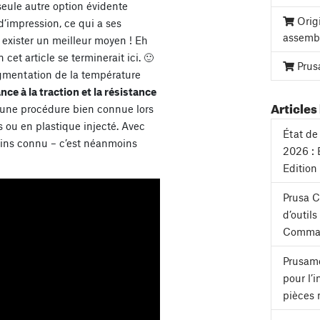
 seule autre option évidente
Orig
d’impression, ce qui a ses
assemb
t exister un meilleur moyen ! Eh
 cet article se terminerait ici. 🙂
Prus
gmentation de la température
ance à la traction et la résistance
Articles 
 une procédure bien connue lors
s ou en plastique injecté. Avec
État de 
oins connu – c’est néanmoins
2026 : 
Edition
Prusa 
d’outil
Comman
Prusame
pour l’
pièces 