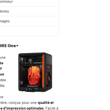
'honneur
tories
nages
ORE One+
une
te
XY
ent
otée
ôle
re
mbre, conçue pour une
qualité et
se d’impression optimales
. Facile à