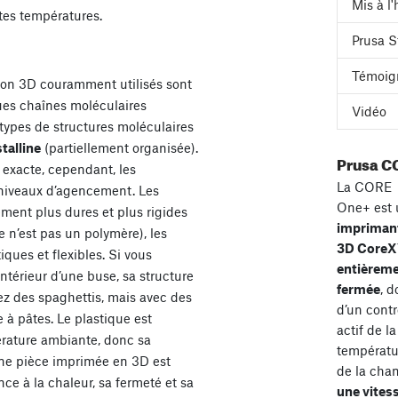
Mis à l
ntes températures.
Prusa S
Témoig
ion 3D couramment utilisés sont
ues chaînes moléculaires
Vidéo
 types de structures moléculaires
talline
(partiellement organisée).
Prusa C
 exacte, cependant, les
La CORE
 niveaux d’agencement. Les
One+ est 
ement plus dures et plus rigides
impriman
e n’est pas un polymère), les
3D Core
ques et flexibles. Si vous
entièrem
ntérieur d’une buse, sa structure
fermée
, d
z des spaghettis, mais avec des
d’un contr
 à pâtes. Le plastique est
actif de la
érature ambiante, donc sa
températu
une pièce imprimée en 3D est
de la cha
ce à la chaleur, sa fermeté et sa
une vites