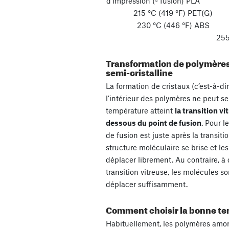
d’impression (~ fusio
215 °C (419 °F) PET
230 °C (446 °F) AB
255 °C (
Transformation de polymères
semi-cristalline
La formation de cristaux (c’est-à-di
l’intérieur des polymères ne peut se
température atteint
la transition vi
dessous du point de fusion
. Pour 
de fusion est juste après la transitio
structure moléculaire se brise et 
déplacer librement. Au contraire, à 
transition vitreuse, les molécules s
déplacer suffisamment.
Comment choisir la bonne te
Habituellement, les polymères amo