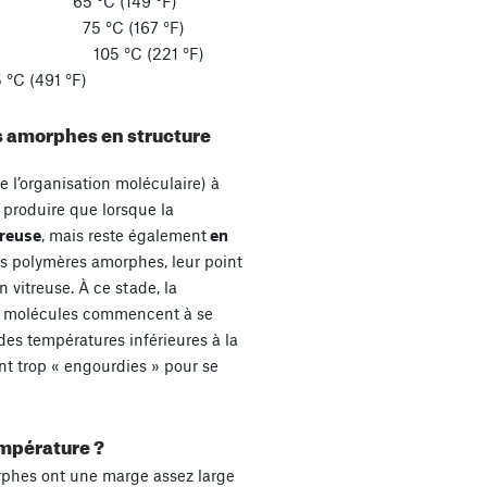
n) PLA 65 °C (149 °F)
(G) 75 °C (167 °F)
S 105 °C (221 °F)
491 °F)
 amorphes en structure
re l’organisation moléculaire) à
 produire que lorsque la
treuse
, mais reste également
en
les polymères amorphes, leur point
n vitreuse. À ce stade, la
les molécules commencent à se
des températures inférieures à la
ont trop « engourdies » pour se
mpérature ?
rphes ont une marge assez large