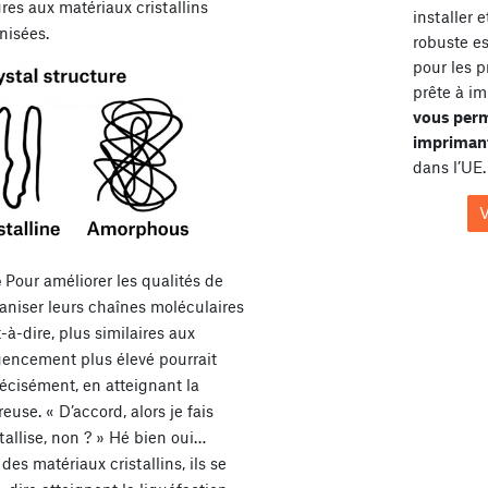
ures aux matériaux cristallins
installer 
nisées.
robuste e
pour les p
prête à im
vous perm
imprimant
dans l’UE.
V
e
Pour améliorer les qualités de
aniser leurs chaînes moléculaires
-à-dire, plus similaires aux
agencement plus élevé pourrait
récisément, en atteignant la
euse. « D’accord, alors je fais
stallise, non ? » Hé bien oui…
es matériaux cristallins, ils se