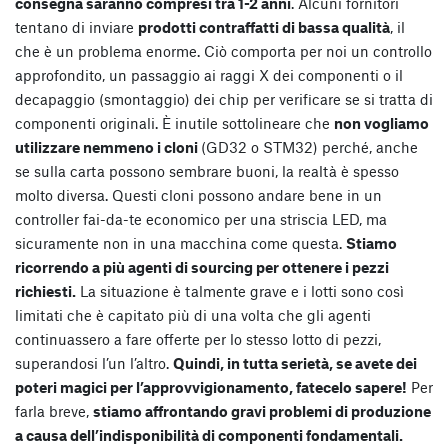
consegna saranno compresi tra 1-2 anni
. Alcuni fornitori
tentano di inviare
prodotti contraffatti di bassa qualità
, il
che è un problema enorme. Ciò comporta per noi un controllo
approfondito, un passaggio ai raggi X dei componenti o il
decapaggio (smontaggio) dei chip per verificare se si tratta di
componenti originali. È inutile sottolineare che
non vogliamo
utilizzare nemmeno i cloni
(GD32 o STM32) perché, anche
se sulla carta possono sembrare buoni, la realtà è spesso
molto diversa. Questi cloni possono andare bene in un
controller fai-da-te economico per una striscia LED, ma
sicuramente non in una macchina come questa.
Stiamo
ricorrendo a più agenti di sourcing per ottenere i pezzi
richiesti.
La situazione è talmente grave e i lotti sono così
limitati che è capitato più di una volta che gli agenti
continuassero a fare offerte per lo stesso lotto di pezzi,
superandosi l’un l’altro.
Quindi, in tutta serietà, se avete dei
poteri magici per l’approvvigionamento, fatecelo sapere!
Per
farla breve,
stiamo affrontando gravi problemi di produzione
a causa dell’indisponibilità di componenti fondamentali.