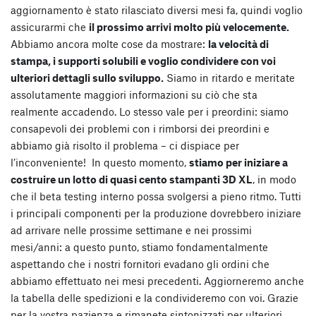
aggiornamento è stato rilasciato diversi mesi fa, quindi voglio
assicurarmi che
il prossimo arrivi molto più velocemente.
Abbiamo ancora molte cose da mostrare:
la velocità di
stampa, i supporti solubili e voglio condividere con voi
ulteriori dettagli sullo sviluppo.
Siamo in ritardo e meritate
assolutamente maggiori informazioni su ciò che sta
realmente accadendo. Lo stesso vale per i preordini: siamo
consapevoli dei problemi con i rimborsi dei preordini e
abbiamo già risolto il problema – ci dispiace per
l’inconveniente! In questo momento,
stiamo per iniziare a
costruire un lotto di quasi cento stampanti 3D XL
, in modo
che il beta testing interno possa svolgersi a pieno ritmo. Tutti
i principali componenti per la produzione dovrebbero iniziare
ad arrivare nelle prossime settimane e nei prossimi
mesi/anni: a questo punto, stiamo fondamentalmente
aspettando che i nostri fornitori evadano gli ordini che
abbiamo effettuato nei mesi precedenti. Aggiorneremo anche
la tabella delle spedizioni e la condivideremo con voi. Grazie
per la vostra pazienza e rimanete sintonizzati per ulteriori