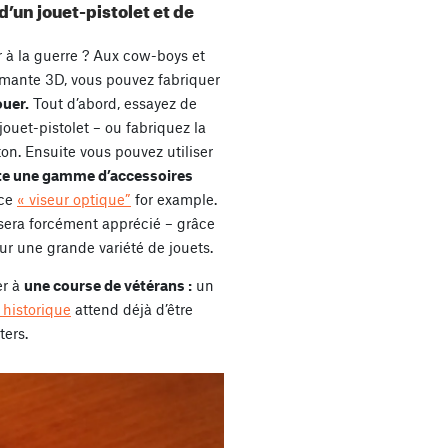
d’un jouet-pistolet et de
 à la guerre ? Aux cow-boys et
imante 3D, vous pouvez fabriquer
ouer.
Tout d’abord, essayez de
jouet-pistolet – ou fabriquez la
ton. Ensuite vous pouvez utiliser
te une gamme d’accessoires
 ce
« viseur optique”
for example.
 sera forcément apprécié – grâce
 sur une grande variété de jouets.
er à
une course de vétérans :
un
 historique
attend déjà d’être
ters.