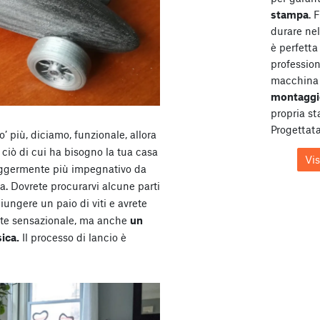
stampa
. 
durare ne
è perfetta 
profession
macchina 
montaggi
propria s
Progettata
 più, diciamo, funzionale, allora
ciò di cui ha bisogno la tua casa
Vi
eggermente più impegnativo da
a. Dovrete procurarvi alcune parti
giungere un paio di viti e avrete
nte sensazionale, ma anche
un
sica.
Il processo di lancio è