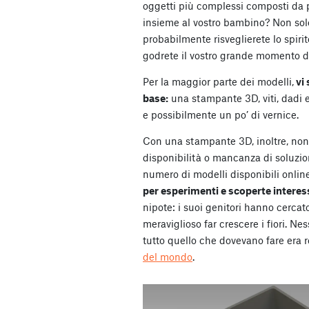
oggetti più complessi composti da 
insieme al vostro bambino? Non solo
probabilmente risveglierete lo spirito
godrete il vostro grande momento di
Per la maggior parte dei modelli,
vi 
base:
una stampante 3D, viti, dadi e 
e possibilmente un po’ di vernice.
Con una stampante 3D, inoltre, non s
disponibilità o mancanza di soluzion
numero di modelli disponibili onlin
per esperimenti e scoperte interes
nipote: i suoi genitori hanno cercat
meraviglioso far crescere i fiori. N
tutto quello che dovevano fare era r
del mondo
.