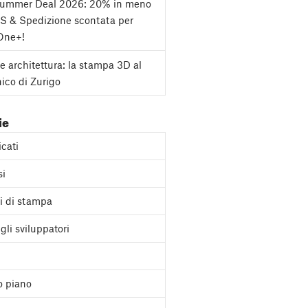
Summer Deal 2026: 20% in meno
S & Spedizione scontata per
One+!
e architettura: la stampa 3D al
nico di Zurigo
ie
cati
si
i di stampa
gli sviluppatori
o piano