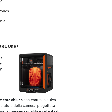
te
tories
nial
ORE One+
na
e
XY
mente chiusa
con controllo attivo
peratura della camera, progettata
ire la
massima qualità e velocità di