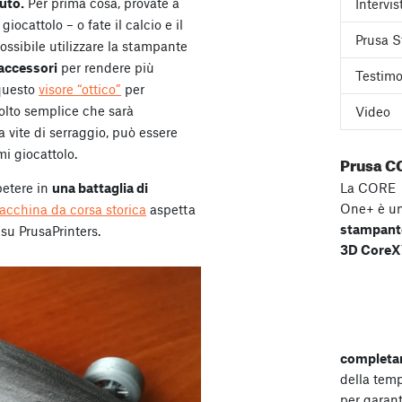
luto.
Per prima cosa, provate a
Intervis
giocattolo – o fate il calcio e il
Prusa S
ossibile utilizzare la stampante
 accessori
per rendere più
Testimo
 questo
visore “ottico”
per
olto semplice che sarà
Video
 vite di serraggio, può essere
i giocattolo.
Prusa C
petere in
una battaglia di
La CORE
One+ è u
acchina da corsa storica
aspetta
stampant
su PrusaPrinters.
3D Core
completa
della tem
per garant