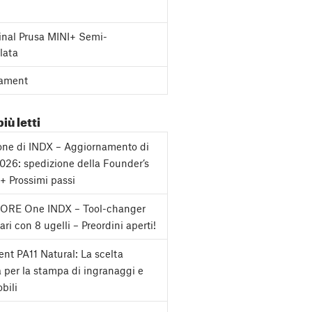
inal Prusa MINI+ Semi-
lata
ament
più letti
one di INDX – Aggiornamento di
2026: spedizione della Founder’s
 + Prossimi passi
CORE One INDX – Tool-changer
ri con 8 ugelli – Preordini aperti!
nt PA11 Natural: La scelta
a per la stampa di ingranaggi e
bili