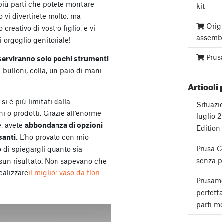
più parti che potete montare
kit
 vi divertirete molto, ma
Orig
 creativo di vostro figlio, e vi
assemb
 orgoglio genitoriale!
Prus
serviranno solo pochi strumenti
bulloni, colla, un paio di mani –
Articoli 
i è più limitati dalla
Situazi
i o prodotti. Grazie all’enorme
luglio 
e, avete
abbondanza di opzioni
Edition
santi.
L’ho provato con mio
Prusa 
o di spiegargli quanto sia
senza pa
essun risultato. Non sapevano che
ealizzare
il miglior vaso da fiori
Prusame
perfett
parti mo