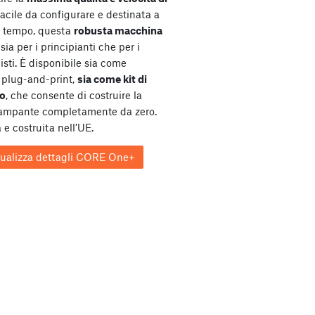
Facile da configurare e destinata a
l tempo, questa
robusta macchina
sia per i principianti che per i
isti. È disponibile sia come
plug-and-print,
sia come kit di
o
, che consente di costruire la
tampante completamente da zero.
 e costruita nell’UE.
sualizza dettagli CORE One+