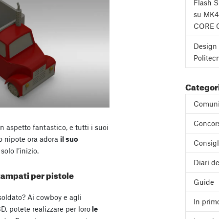
Flash 
su MK4
CORE 
Design 
Politec
Categor
Comuni
Concor
 aspetto fantastico, e tutti i suoi
o nipote ora adora
il suo
Consigl
olo l’inizio.
Diari de
tampati per pistole
Guide
l soldato? Ai cowboy e agli
In prim
, potete realizzare per loro
le