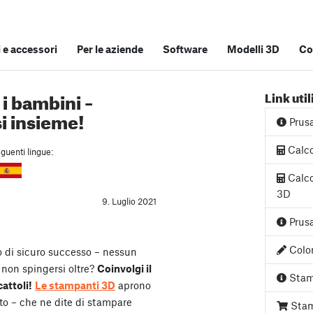
e accessori
Per le aziende
Software
Modelli 3D
Co
i bambini –
Link util
si insieme!
Prus
Calco
guenti lingue:
Calco
3D
9. Luglio 2021
Prusa
Color
o di sicuro successo – nessun
 non spingersi oltre?
Coinvolgi il
Stam
attoli!
Le stampanti 3D
aprono
ito – che ne dite di stampare
Stam