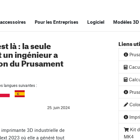
accessoires
Pour les Entreprises
Logiciel
Modèles 3D
t là : la seule
Liens ut
 un ingénieur a
Prus
ion du Prusament
Cacul
Calcu
es langues suivantes :
Prusa
Color
25. juin 2024
Impri
Kit d
 imprimante 3D industrielle de
MK4
ext 2023 où elle a généré tout