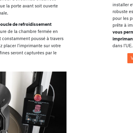
installer 
e la porte avant soit ouverte
robuste e
ale.
pour les p
oucle de refroidissement
prête à im
ture de la chambre fermée en
vous perm
est constamment poussé à travers
imprimant
z placer l’imprimante sur votre
dans l’UE.
afines seront capturées par le
V