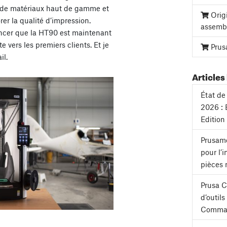
e de matériaux haut de gamme et
Orig
er la qualité d’impression.
assemb
oncer que la HT90 est maintenant
e vers les premiers clients. Et je
Prus
il.
Articles 
État de 
2026 : 
Edition
Prusame
pour l’
pièces 
Prusa 
d’outil
Comman