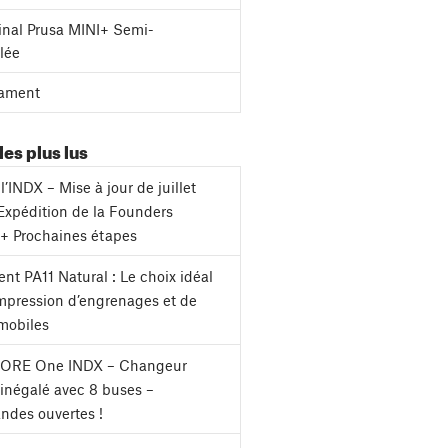
inal Prusa MINI+ Semi-
lée
ament
les plus lus
l’INDX – Mise à jour de juillet
Expédition de la Founders
 + Prochaines étapes
nt PA11 Natural : Le choix idéal
impression d’engrenages et de
mobiles
CORE One INDX – Changeur
s inégalé avec 8 buses –
des ouvertes !