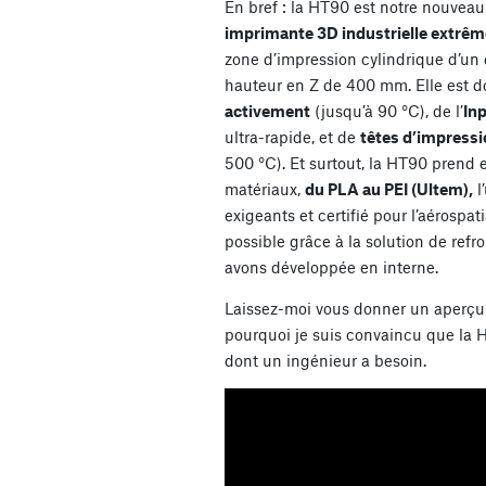
En bref : la HT90 est notre nouveau
imprimante 3D industrielle extrê
zone d’impression cylindrique d’un
hauteur en Z de 400 mm. Elle est d
activement
(jusqu’à 90 °C), de l’
In
ultra-rapide, et de
têtes d’impress
500 °C). Et surtout, la HT90 pren
matériaux,
du PLA au PEI (Ultem),
l
exigeants et certifié pour l’aérospat
possible grâce à la solution de ref
avons développée en interne.
Laissez-moi vous donner un aperçu 
pourquoi je suis convaincu que la 
dont un ingénieur a besoin.