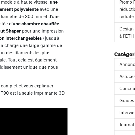
 modèle à haute vitesse,
une
Promo F
mement polyvalente
avec une
réducti
 diamètre de 300 mm et d’une
réduite
otée d’
une chambre chauffée
Design 
put Shaper
pour une impression
à l’ETH
ion interchangeables
(jusqu’à
d en charge une large gamme de
Catégor
’un des filaments les plus
iale. Tout cela est également
Annonc
roidissement unique que nous
Astuces
complet et vous expliquer
Concou
HT90 est la seule imprimante 3D
Guides
Intervi
Journa