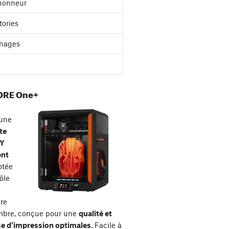
'honneur
tories
nages
ORE One+
une
te
XY
ent
otée
ôle
re
mbre, conçue pour une
qualité et
se d’impression optimales
. Facile à