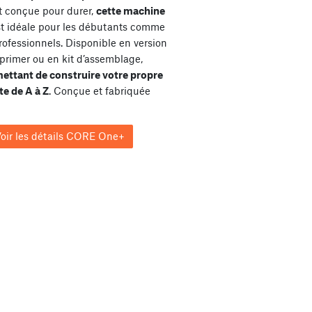
et conçue pour durer,
cette machine
st idéale pour les débutants comme
rofessionnels. Disponible en version
primer ou en kit d’assemblage,
ettant de construire votre propre
e de A à Z
. Conçue et fabriquée
oir les détails CORE One+