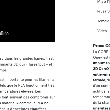
Mis à l
Prusa S
Témoig
Vidéo
Prusa C
La CORE
One+ est 
dans les grandes lignes. Il est
impriman
rimante 3D qui « fasse tout » et
3D Core
emps.
entièrem
st importante pour les filaments
fermée
, d
tels que le PLA fonctionnent très
d’un contr
températures élevées. Les
actif de la
températu
s font souvent des compromis sur
de la cha
es matériaux comme le PLA ne
une vites
érieur d’enceintes chauffées