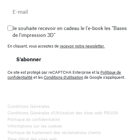
Je souhaite recevoir en cadeau le l'e-book les "Bases
de l'impression 3D"
En cliquant, vous acceptez de
recevoir notre newsletter.
S'abonner
Ce site est protégé par reCAPTCHA Enterprise et la
Politique de
confidentialité
et les
Conditions d'utilisation
de Google s'appliquent.
Conditions Générales
Conditions Générales d'Utilisation des sites web PRUSA
Politique de confidentialité
Informations sur les cookies
Politique de traitement des réclamations clients
Page d'état des sites web