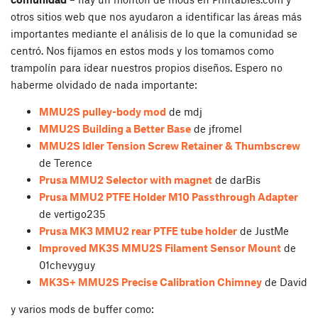
otros sitios web que nos ayudaron a identificar las áreas más
importantes mediante el análisis de lo que la comunidad se
centró. Nos fijamos en estos mods y los tomamos como
trampolín para idear nuestros propios diseños. Espero no
haberme olvidado de nada importante:
MMU2S pulley-body mod
de mdj
MMU2S Building a Better Base
de jfromel
MMU2S Idler Tension Screw Retainer & Thumbscrew
de Terence
Prusa MMU2 Selector with magnet
de darBis
Prusa MMU2 PTFE Holder M10 Passthrough Adapter
de vertigo235
Prusa MK3 MMU2 rear PTFE tube holder
de JustMe
Improved MK3S MMU2S Filament Sensor Mount
de
01chevyguy
MK3S+ MMU2S Precise Calibration Chimney
de David
y varios mods de buffer como: