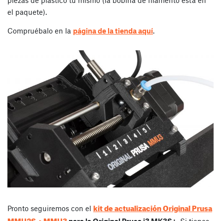
el paquete).
Compruébalo en la
página de la tienda aquí
.
kit de actualización Original Prusa
Pronto seguiremos con el
MMU2S->MMU3