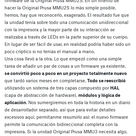
firmware de la Original Prusa MMU2S. En un intento de
hacer la Original Prusa MMU2S lo más simple posible,
hemos, hay que reconocerlo, exagerado. El resultado fue que
la unidad tenía sobre todo una comunicación unidireccional
con la impresora y la mayor parte de su interacción se
realizaba a través de LEDs en la parte superior de su cuerpo.
En lugar de ser fácil de usar, en realidad podría haber sido un
poco críptico si no tenías el manual a mano.
Una cosa llevó a la otra. Lo que empezó como una simple
tarea de añadir un par de cosas a un firmware ya existente,
se convirtió poco a poco en un proyecto totalmente nuevo
que tardó varios meses en completarse.
Todo se reescribió
utilizando un sistema de tres capas compuesto por
HAL
(capa de abstracción de hardware),
módulos y lógica de
aplicación
. Nos sumergiremos en toda la historia en un diario
de desarrollador separado, así que para evitar detalles
excesivos aquí, permítanme resumirlo así: el nuevo firmware
permite la comunicación bidireccional completa con la
impresora. Si la unidad Original Prusa MMU3 necesita algo,