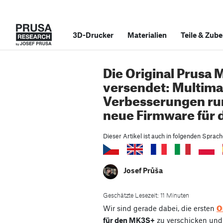
3D-Drucker
Materialien
Teile
&
Zube
Die Original Prusa
versendet: Multima
Verbesserungen ru
neue Firmware für
Dieser Artikel ist auch in folgenden Sprac
Josef Průša
Geschätzte Lesezeit: 11 Minuten
O
Wir sind gerade dabei, die ersten
für den MK3S+
zu verschicken und 