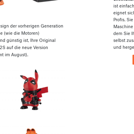
ist einfa
eignet sic
Profis. Si
sign der vorherigen Generation
Maschin
le (wie die Motoren)
dem Sie I
d günstig ist, Ihre Original
selbst zu
und herges
S auf die neue Version
t im August).