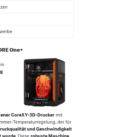
nzen
werbe
ORE One+
E
ein
ig
sener CoreXY-3D-Drucker
mit
ammer-Temperaturregelung, der für
ruckqualität und Geschwindigkeit
t wurde
. Diese
robuste Maschine