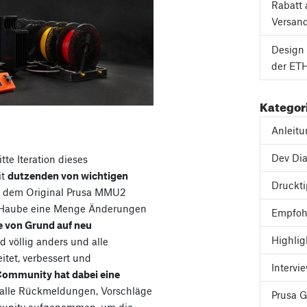
Rabatt 
Versan
Design 
der ETH
Kategor
Anleit
Dev Dia
itte Iteration dieses
it
dutzenden von wichtigen
Druckt
 dem Original Prusa MMU2
er Haube eine Menge Änderungen
Empfoh
 von Grund auf neu
Highlig
nd völlig anders und alle
tet, verbessert und
Intervi
Community hat dabei eine
 alle Rückmeldungen, Vorschläge
Prusa 