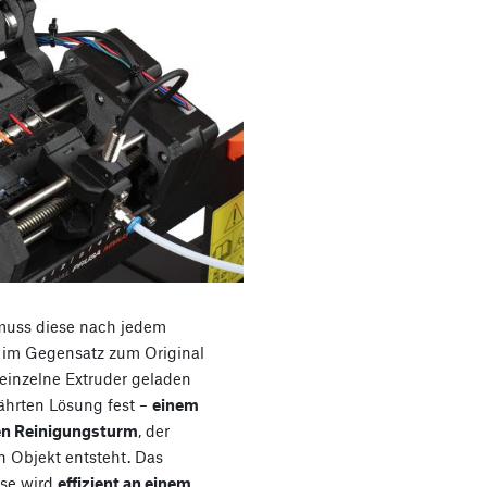
muss diese nach jedem
 im Gegensatz zum Original
 einzelne Extruder geladen
ährten Lösung fest –
einem
en Reinigungsturm
, der
 Objekt entsteht. Das
üse wird
effizient an einem