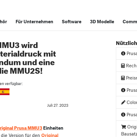
hör
Für Unternehmen
Software
3D Modelle
Commu
 MMU3 wird
Nützlich
terialdruck mit
Prus
ndum und eine
Rech
 die MMU2S!
Preis
hen verfügbar:
Prusa
Color
Juli 27. 2023
Prusa
riginal Prusa MMU3
Orig
Einheiten
Bausat
die Version für den
Original