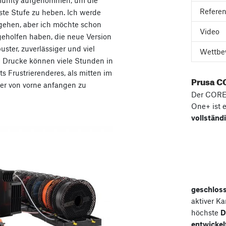
unity aufgenommen, um die
Refere
hste Stufe zu heben. Ich werde
ngehen, aber ich möchte schon
Video
geholfen haben, die neue Version
uster, zuverlässiger und viel
Wettbe
e Drucke können viele Stunden in
 Frustrierenderes, als mitten im
Prusa C
er von vorne anfangen zu
Der COR
One+ ist 
vollständ
geschlos
aktiver K
höchste
D
entwickel