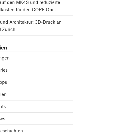
auf den MK4S und reduzierte
dkosten für den CORE One+!
und Architektur: 3D-Druck an
 Zürich
ien
ungen
ries
ipps
len
hts
ews
Geschichten