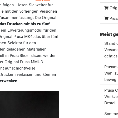
 folgen – lesen Sie weiter für
Orig
 Sie mit den vorherigen Versionen
ze Zusammenfassung: Die Original
Prus
das Drucken mit bis zu fünf
st ein Erweiterungsmodul für den
Meist ge
riginal Prusa MK4, das über fünf
hen Selektor für den
Stand d
en geladenen Materialien
Versand
ll in PrusaSlicer slicen, werden
geht es
der Original Prusa MMU3
Prusame
ht auf schichtweise
Wahl z
Druckern verlassen und können
bewegli
 erwecken.
Prusa C
Werkze
Bestell
Sommer