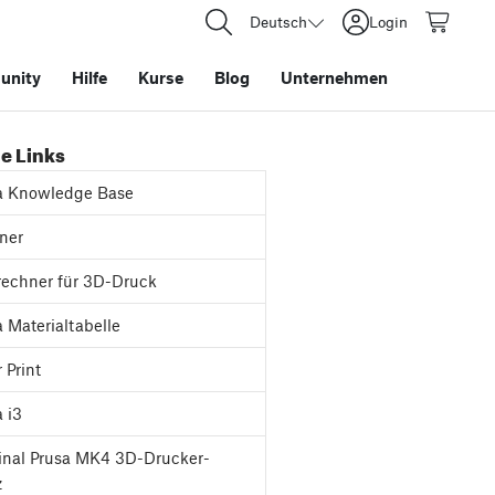
Deutsch
Login
nity
Hilfe
Kurse
Blog
Unternehmen
e Links
a Knowledge Base
ner
rechner für 3D-Druck
 Materialtabelle
 Print
 i3
inal Prusa MK4 3D-Drucker-
z