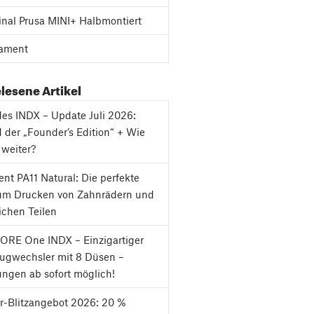
inal Prusa MINI+ Halbmontiert
ament
lesene Artikel
es INDX – Update Juli 2026:
 der „Founder’s Edition“ + Wie
 weiter?
nt PA11 Natural: Die perfekte
um Drucken von Zahnrädern und
chen Teilen
ORE One INDX – Einzigartiger
ugwechsler mit 8 Düsen –
ungen ab sofort möglich!
-Blitzangebot 2026: 20 %