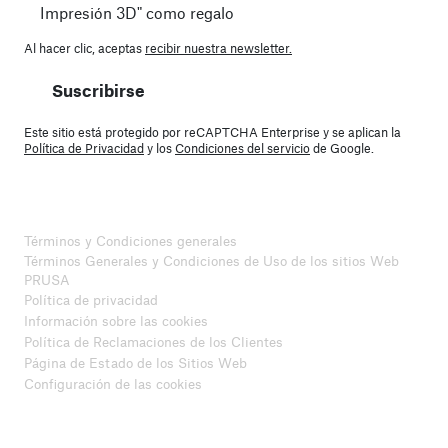
Impresión 3D" como regalo
Al hacer clic, aceptas
recibir nuestra newsletter.
Suscribirse
Este sitio está protegido por reCAPTCHA Enterprise y se aplican la
Política de Privacidad
y los
Condiciones del servicio
de Google.
Términos y Condiciones generales
Términos Generales y Condiciones de Uso de los sitios Web
PRUSA
Política de privacidad
Información sobre las cookies
Política de Reclamaciones de los Clientes
Página de Estado de los Sitios Web
Configuración de las cookies