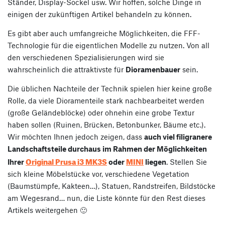
Ständer, Display-Sockel usw. Wir hoffen, solche Dinge in
einigen der zukünftigen Artikel behandeln zu können.
Es gibt aber auch umfangreiche Möglichkeiten, die FFF-
Technologie für die eigentlichen Modelle zu nutzen. Von all
den verschiedenen Spezialisierungen wird sie
wahrscheinlich die attraktivste für
Dioramenbauer
sein.
Die üblichen Nachteile der Technik spielen hier keine große
Rolle, da viele Dioramenteile stark nachbearbeitet werden
(große Geländeblöcke) oder ohnehin eine grobe Textur
haben sollen (Ruinen, Brücken, Betonbunker, Bäume etc.).
Wir möchten Ihnen jedoch zeigen, dass
auch viel filigranere
Landschaftsteile durchaus im Rahmen der Möglichkeiten
Original Prusa i3 MK3S
MINI
Ihrer
oder
liegen
. Stellen Sie
sich kleine Möbelstücke vor, verschiedene Vegetation
(Baumstümpfe, Kakteen…), Statuen, Randstreifen, Bildstöcke
am Wegesrand… nun, die Liste könnte für den Rest dieses
Artikels weitergehen 🙂