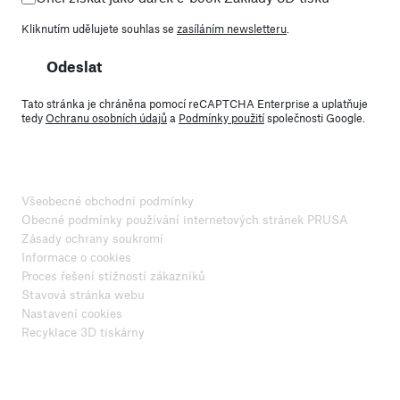
Kliknutím udělujete souhlas se
zasíláním newsletteru
.
Odeslat
Tato stránka je chráněna pomocí reCAPTCHA Enterprise a uplatňuje
tedy
Ochranu osobních údajů
a
Podmínky použití
společnosti Google.
Všeobecné obchodní podmínky
Obecné podmínky používání internetových stránek PRUSA
Zásady ochrany soukromí
Informace o cookies
Proces řešení stížností zákazníků
Stavová stránka webu
Nastavení cookies
Recyklace 3D tiskárny