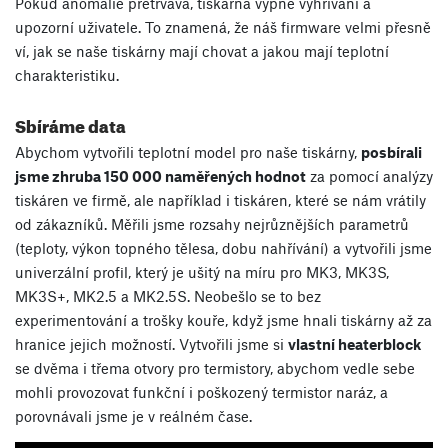
Pokud anomálie přetrvává, tiskárna vypne vyhřívání a
upozorní uživatele. To znamená, že náš firmware velmi přesně
ví, jak se naše tiskárny mají chovat a jakou mají teplotní
charakteristiku.
Sbíráme data
Abychom vytvořili teplotní model pro naše tiskárny,
posbírali
jsme zhruba 150 000 naměřených hodnot
za pomocí analýzy
tiskáren ve firmě, ale například i tiskáren, které se nám vrátily
od zákazníků. Měřili jsme rozsahy nejrůznějších parametrů
(teploty, výkon topného tělesa, dobu nahřívání) a vytvořili jsme
univerzální profil, který je ušitý na míru pro MK3, MK3S,
MK3S+, MK2.5 a MK2.5S. Neobešlo se to bez
experimentování a trošky kouře, když jsme hnali tiskárny až za
hranice jejich možností. Vytvořili jsme si
vlastní heaterblock
se dvěma i třema otvory pro termistory, abychom vedle sebe
mohli provozovat funkční i poškozený termistor naráz, a
porovnávali jsme je v reálném čase.