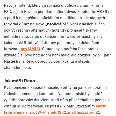
Revo je hotend, který vyrábí naši dlouholetí známí – firma
E3D. Jejich Revo je populární alternativou k hotendu MK3S+
a patří k nejlepším neoficiálním modifikacím, ale rád bych
tady dal důraz na slovo
„neoficiální.“
Není v našich silách
pokrýt všechny alternativní hotendy pro naše tiskárny,
nehledě na to, že po dokončení firmwaru se všechny síly
kolem naší 8-bitové platformy přesunuly na dokončení
firmwaru
pro MMU3
. Situaci bylo potřeba řešit, protože
uživatelů s Revo hotendem není málo, ale otázkou bylo – jak?
Naštěstí má Revo dobrou výrobní kvalitu a stabilní
charakteristiku.
Jak měřit Revo
Kvůli omezené kapacitě našeho 8bit týmu jsme se obrátili s
žádostí o pomoc na komunitu. Na tomto místě bych chtěl
vyjádřit obrovský dík všem, kteří nám přispěchali na pomoc a
vrhnuli se do testování. Největší dík patří uživatelům
alexiri
,
kromeninja
,
ulab
,
JWvP
,
snafu1282
,
matthiazzz
,
sdh2
,