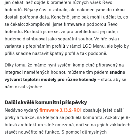
jen čekat, než dojde k proměření různých várek Revo
hotendů. Nějaký čas to zabralo, ale nakonec jsme do rukou
dostali potřebná data. Konečně jsme pak mohli udělat to, co
se čekalo: zkompilovali jsme firmware s podporou Revo
hotendu. Rozhodli jsme se, že pro přehlednost jej raději
budeme distribuovat jako separátní soubor. Ve hře byla i
varianta s přepínámím profilů v rámci LCD Menu, ale bylo by
příliš snadné nastavit špatný profil a tak podobně.
Díky tomu, že máme nyní systém kompletně připravený na
integraci naměřených hodnot, můžeme tím pádem
snadno
vytvářet teplotní modely pro různé hotendy
– stačí, aby se
nám ozval výrobce.
Další skvělé komunitní příspěvky
Nedávno vydaný
firmware 3.13.2-RC1
obsahuje ještě další
prvky a funkce, na kterých se podílela komunita. Ačkoliv je 8-
bitová architektura silně omezená, daří se na jejích základech
stavět neuvěřitelné funkce. S pomocí důmyslných