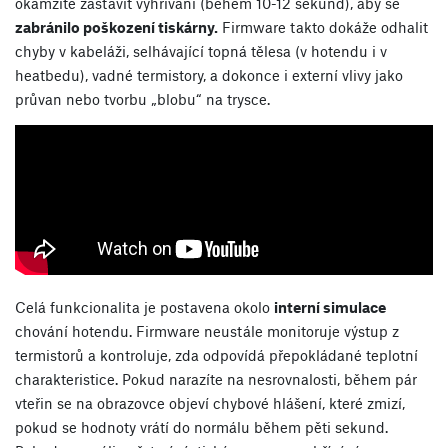
okamžitě zastavit vyhřívání (během 10-12 sekund), aby se
zabránilo poškození tiskárny.
Firmware takto dokáže odhalit
chyby v kabeláži, selhávající topná tělesa (v hotendu i v
heatbedu), vadné termistory, a dokonce i externí vlivy jako
průvan nebo tvorbu „blobu“ na trysce.
Celá funkcionalita je postavena okolo
interní simulace
chování hotendu. Firmware neustále monitoruje výstup z
termistorů a kontroluje, zda odpovídá přepokládané teplotní
charakteristice. Pokud narazíte na nesrovnalosti, během pár
vteřin se na obrazovce objeví chybové hlášení, které zmizí,
pokud se hodnoty vrátí do normálu během pěti sekund.