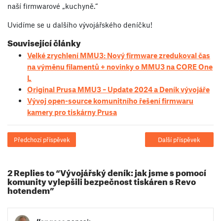
naší firmwarové „kuchyně.“
Uvidíme se u dalšího vývojářského deníčku!
Související články
Velké zrychlení MMU3: Nový firmware zredukoval čas
na výměnu filamentů + novinky o MMU3 na CORE One
L
Original Prusa MMU3 – Update 2024 a Deník vývojáře
Vývoj open-source komunitního řešení firmwaru
kamery pro tiskárny Prusa
Předchozí příspěvek
Další příspěvek
2 Replies to “Vývojářský deník: jak jsme s pomocí
komunity vylepšili bezpečnost tiskáren s Revo
hotendem”