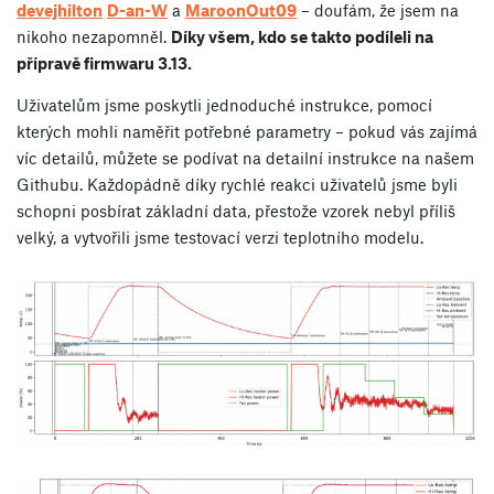
devejhilton
D-an-W
a
MaroonOut09
– doufám, že jsem na
nikoho nezapomněl.
Díky všem, kdo se takto podíleli na
přípravě firmwaru 3.13.
Uživatelům jsme poskytli jednoduché instrukce, pomocí
kterých mohli naměřit potřebné parametry – pokud vás zajímá
víc detailů, můžete se podívat na detailní instrukce na našem
Githubu. Každopádně díky rychlé reakci uživatelů jsme byli
schopni posbírat základní data, přestože vzorek nebyl příliš
velký, a vytvořili jsme testovací verzi teplotního modelu.