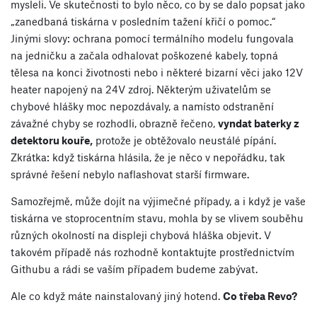
mysleli. Ve skutečnosti to bylo něco, co by se dalo popsat jako
„zanedbaná tiskárna v posledním tažení křičí o pomoc.“
Jinými slovy: ochrana pomocí termálního modelu fungovala
na jedničku a začala odhalovat poškozené kabely, topná
tělesa na konci životnosti nebo i některé bizarní věci jako 12V
heater napojený na 24V zdroj. Některým uživatelům se
chybové hlášky moc nepozdávaly, a namísto odstranění
závažné chyby se rozhodli, obrazně řečeno,
vyndat baterky z
detektoru kouře,
protože je obtěžovalo neustálé pípání.
Zkrátka: když tiskárna hlásila, že je něco v nepořádku, tak
správné řešení nebylo naflashovat starší firmware.
Samozřejmě, může dojít na výjimečné případy, a i když je vaše
tiskárna ve stoprocentním stavu, mohla by se vlivem souběhu
různých okolností na displeji chybová hláška objevit. V
takovém případě nás rozhodně kontaktujte prostřednictvím
Githubu a rádi se vaším případem budeme zabývat.
Ale co když máte nainstalovaný jiný hotend.
Co třeba Revo?