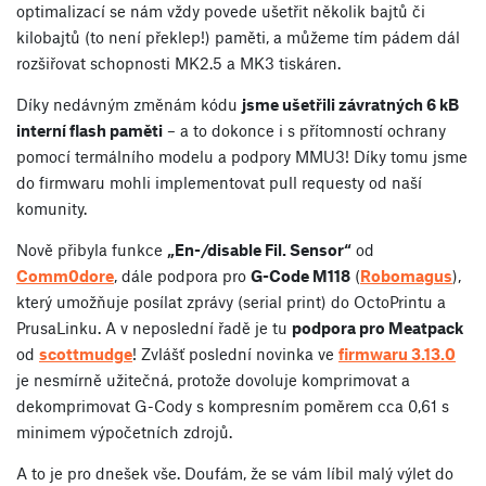
optimalizací se nám vždy povede ušetřit několik bajtů či
kilobajtů (to není překlep!) paměti, a můžeme tím pádem dál
rozšiřovat schopnosti MK2.5 a MK3 tiskáren.
Díky nedávným změnám kódu
jsme ušetřili závratných 6 kB
interní flash paměti
– a to dokonce i s přítomností ochrany
pomocí termálního modelu a podpory MMU3! Díky tomu jsme
do firmwaru mohli implementovat pull requesty od naší
komunity.
Nově přibyla funkce
„En-/disable Fil. Sensor“
od
Comm0dore
, dále podpora pro
G-Code M118
(
Robomagus
),
který umožňuje posílat zprávy (serial print) do OctoPrintu a
PrusaLinku. A v neposlední řadě je tu
podpora pro Meatpack
od
scottmudge
! Zvlášť poslední novinka ve
firmwaru 3.13.0
je nesmírně užitečná, protože dovoluje komprimovat a
dekomprimovat G-Cody s kompresním poměrem cca 0,61 s
minimem výpočetních zdrojů.
A to je pro dnešek vše. Doufám, že se vám líbil malý výlet do