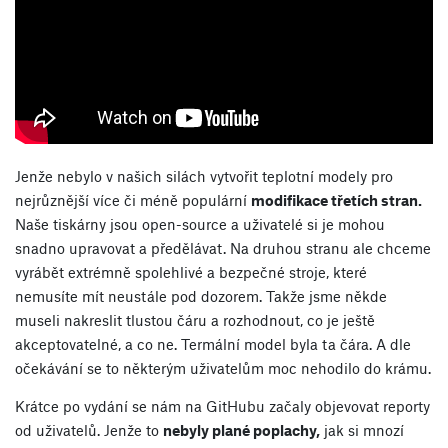
Jenže nebylo v našich silách vytvořit teplotní modely pro
nejrůznější více či méně populární
modifikace třetích stran.
Naše tiskárny jsou open-source a uživatelé si je mohou
snadno upravovat a předělávat. Na druhou stranu ale chceme
vyrábět extrémně spolehlivé a bezpečné stroje, které
nemusíte mít neustále pod dozorem. Takže jsme někde
museli nakreslit tlustou čáru a rozhodnout, co je ještě
akceptovatelné, a co ne. Termální model byla ta čára. A dle
očekávání se to některým uživatelům moc nehodilo do krámu.
Krátce po vydání se nám na GitHubu začaly objevovat reporty
od uživatelů. Jenže to
nebyly plané poplachy,
jak si mnozí