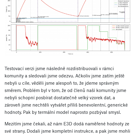
Testovací verzi jsme následně rozdistribuovali v rámci
komunity a sledovali jsme odezvu. Ačkoliv jsme zatím ještě
nebyli u cíle, věděli jsme alespoň to, že jdeme správným
směrem. Problém byl v tom, že od členů naší komunity jsme
nebyli schopní posbírat dostatečně velký vzorek dat, a
zároveň jsme nechtěli vytvářet příliš benevolentní, generické
hodnoty. Pak by termální model naprosto pozbýval smysl.
Mezitím jsme čekali, až nám E3D dodá naměřené hodnoty ze
své strany. Dodali jsme kompletní instrukce, a pak jsme mohli