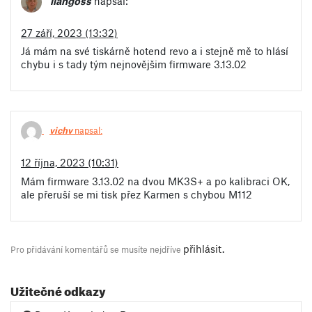
llangoss
napsal:
27 září, 2023 (13:32)
Já mám na své tiskárně hotend revo a i stejně mě to hlásí
chybu i s tady tým nejnovějšim firmware 3.13.02
vichv
napsal:
12 října, 2023 (10:31)
Mám firmware 3.13.02 na dvou MK3S+ a po kalibraci OK,
ale přeruší se mi tisk přez Karmen s chybou M112
přihlásit
.
Pro přidávání komentářů se musíte nejdříve
Užitečné odkazy