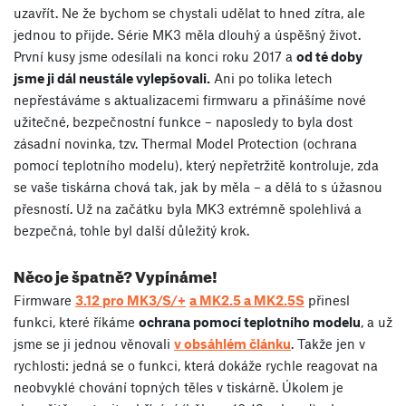
uzavřít. Ne že bychom se chystali udělat to hned zítra, ale
jednou to přijde. Série MK3 měla dlouhý a úspěšný život.
První kusy jsme odesílali na konci roku 2017 a
od té doby
jsme ji dál neustále vylepšovali.
Ani po tolika letech
nepřestáváme s aktualizacemi firmwaru a přinášíme nové
užitečné, bezpečnostní funkce – naposledy to byla dost
zásadní novinka, tzv. Thermal Model Protection (ochrana
pomocí teplotního modelu), který nepřetržitě kontroluje, zda
se vaše tiskárna chová tak, jak by měla – a dělá to s úžasnou
přesností. Už na začátku byla MK3 extrémně spolehlivá a
bezpečná, tohle byl další důležitý krok.
Něco je špatně? Vypínáme!
Firmware
3.12 pro MK3/S/+
a MK2.5 a MK2.5S
přinesl
funkci, které říkáme
ochrana pomocí teplotního modelu
, a už
jsme se ji jednou věnovali
v obsáhlém článku
. Takže jen v
rychlosti: jedná se o funkci, která dokáže rychle reagovat na
neobvyklé chování topných těles v tiskárně. Úkolem je