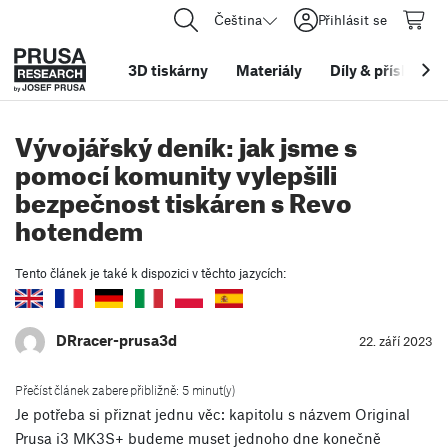
Čeština
Přihlásit se
3D tiskárny
Materiály
Díly
&
příslušens
Vývojářský deník: jak jsme s
pomocí komunity vylepšili
bezpečnost tiskáren s Revo
hotendem
Tento článek je také k dispozici v těchto jazycích:
DRracer-prusa3d
22. září 2023
Přečíst článek zabere přibližně: 5 minut(y)
Je potřeba si přiznat jednu věc: kapitolu s názvem Original
Prusa i3 MK3S+ budeme muset jednoho dne konečně