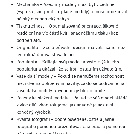
Mechanika – Všechny modely musí být vícedílné
(výjimka jsou print-in-place modely) a musí umožňovat
nějaký mechanický pohyb.
Tisknutelnost – Optimalizovaná orientace, šikovné
rozdělení na víc částí kvůli snadnějšímu tisku (bez
podpěr) atd.
Originalita – Zcela původní design má větší šanci než
jen mírná úprava stávajícího.
Popularita – Sdílejte svůj model, abyste zvýšili jeho
popularitu a ukázali, že se líbí i ostatním uživatelům.
Vaše další modely – Pokud se nemůžeme rozhodnout
mezi dvěma oblíbenými návrhy, často se podíváme na
vaše další modely, abychom zjistili, co umíte.
Pokyny ke složení modelu – Pokud se váš model skládá
z více dílů, zkontrolujeme, jak snadné je sestavit
konečný výrobek.
Kvalita fotografií – dobře osvětlené, ostré a jasné
fotografie pomohou prezentovat vaši práci a pomohou
nám vybrat nejlepší návrhy.