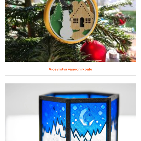
Vícevrstvá vánoční koule