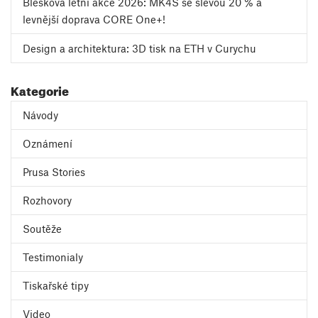
Blesková letní akce 2026: MK4S se slevou 20 % a
levnější doprava CORE One+!
Design a architektura: 3D tisk na ETH v Curychu
Kategorie
Návody
Oznámení
Prusa Stories
Rozhovory
Soutěže
Testimonialy
Tiskařské tipy
Video