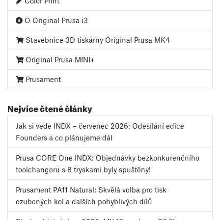
Color Print
O Original Prusa i3
Stavebnice 3D tiskárny Original Prusa MK4
Original Prusa MINI+
Prusament
Nejvíce čtené články
Jak si vede INDX – červenec 2026: Odesílání edice
Founders a co plánujeme dál
Prusa CORE One INDX: Objednávky bezkonkurenčního
toolchangeru s 8 tryskami byly spuštěny!
Prusament PA11 Natural: Skvělá volba pro tisk
ozubených kol a dalších pohyblivých dílů