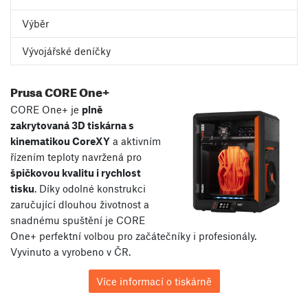
Výběr
Vývojářské deníčky
Prusa CORE One+
CORE One+ je
plně
zakrytovaná 3D tiskárna s
kinematikou CoreXY
a aktivním
řízením teploty navržená pro
špičkovou kvalitu i rychlost
tisku
. Díky odolné konstrukci
zaručující dlouhou životnost a
snadnému spuštění je CORE
One+ perfektní volbou pro začátečníky i profesionály.
Vyvinuto a vyrobeno v ČR.
Více informací o tiskárně