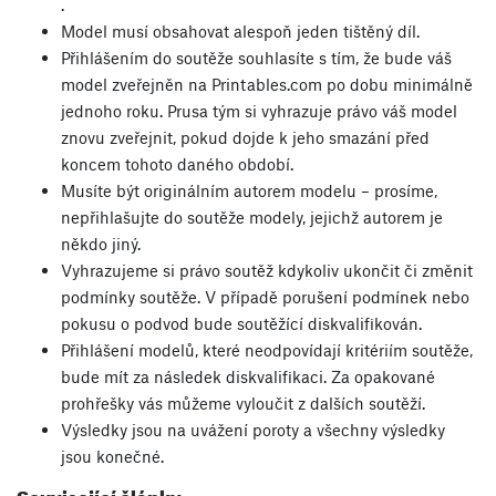
.
Model musí obsahovat alespoň jeden tištěný díl.
Přihlášením do soutěže souhlasíte s tím, že bude váš
model zveřejněn na Printables.com po dobu minimálně
jednoho roku. Prusa tým si vyhrazuje právo váš model
znovu zveřejnit, pokud dojde k jeho smazání před
koncem tohoto daného období.
Musíte být originálním autorem modelu – prosíme,
nepřihlašujte do soutěže modely, jejichž autorem je
někdo jiný.
Vyhrazujeme si právo soutěž kdykoliv ukončit či změnit
podmínky soutěže. V případě porušení podmínek nebo
pokusu o podvod bude soutěžící diskvalifikován.
Přihlášení modelů, které neodpovídají kritériím soutěže,
bude mít za následek diskvalifikaci. Za opakované
prohřešky vás můžeme vyloučit z dalších soutěží.
Výsledky jsou na uvážení poroty a všechny výsledky
jsou konečné.
Související články