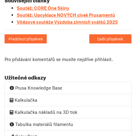
Soutěž: CORE One Skiny
Soutěž: Upcyklace NOVÝCH cívek Prusamentů
Vítězové soutěže Výzdoba zimních svátků 2025
Předchozí příspěvek
Další příspěvek
Pro přidávání komentářů se musíte nejdříve
přihlásit
.
Užitečné odkazy
Prusa Knowledge Base
Kalkulačka
Kalkulačka nákladů na 3D tisk
Tabulka materiálů filamentu