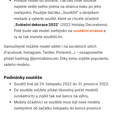
Přidejte model do soutěže. Tlačítko nové soutěže
najdete vedle svého jména na stránce tisku po jeho
zveřejnění. Použijte tlačítko „Soutěžit“ s obrázkem
medaile a vyberte soutěž, které se chcete účastnit
„
Sváteční dekorace 2022
“ (2022 Holiday Decorations).
Poté bude váš model zveřejněn na
soutěžní stránce
a
vy se tak stanete soutěžícím.
Samozřejmě můžete model sdílet i na sociálních sítích
(Facebook, Instagram, Twitter, Pinterest…) – nezapomeňte
přidat hashtag @printablescom. Díky tomu zvýšíte popularitu
vašeho modelu.
Podmínky soutěže
Soutěž trvá od 24. listopadu 2022 do 31. prosince 2022.
Do soutěže můžete přidat libovolný počet modelů
(unikátních) a zvýšit tak své šance na výhru.
Modely účastnící se soutěže musí být nové modely
zveřejněné od začátku listopadu do konce prosince