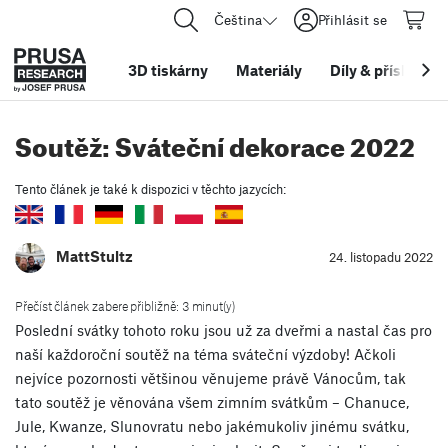
Čeština
Přihlásit se
3D tiskárny
Materiály
Díly
&
příslušens
Soutěž: Sváteční dekorace 2022
Tento článek je také k dispozici v těchto jazycích:
MattStultz
24. listopadu 2022
Přečíst článek zabere přibližně: 3 minut(y)
Poslední svátky tohoto roku jsou už za dveřmi a nastal čas pro
naší každoroční soutěž na téma sváteční výzdoby! Ačkoli
nejvíce pozornosti většinou věnujeme právě Vánocům, tak
tato soutěž je věnována všem zimním svátkům – Chanuce,
Jule, Kwanze, Slunovratu nebo jakémukoliv jinému svátku,