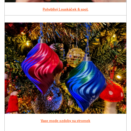
Pohyblivý Louskáček & spol.
Vase mode ozdoby na stromek