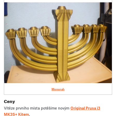
Menorah
Ceny
Vítěze prvního místa potěšíme novým
Original Prusa i3
MK3S+ Kitem
.