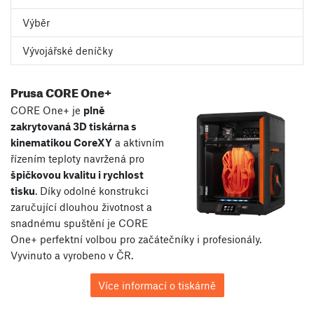
Výběr
Vývojářské deníčky
Prusa CORE One+
CORE One+ je
plně
zakrytovaná 3D tiskárna s
kinematikou CoreXY
a aktivním
řízením teploty navržená pro
špičkovou kvalitu i rychlost
tisku
. Díky odolné konstrukci
zaručující dlouhou životnost a
snadnému spuštění je CORE
One+ perfektní volbou pro začátečníky i profesionály.
Vyvinuto a vyrobeno v ČR.
Více informací o tiskárně