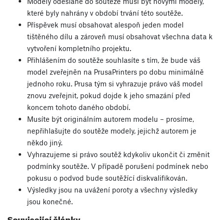
Modely odeslané do soutěže musí být novými modely,
které byly nahrány v období trvání této soutěže.
Příspěvek musí obsahovat alespoň jeden model
tištěného dílu a zároveň musí obsahovat všechna data k
vytvoření kompletního projektu.
Přihlášením do soutěže souhlasíte s tím, že bude váš
model zveřejněn na PrusaPrinters po dobu minimálně
jednoho roku. Prusa tým si vyhrazuje právo váš model
znovu zveřejnit, pokud dojde k jeho smazání před
koncem tohoto daného období.
Musíte být originálním autorem modelu – prosíme,
nepřihlašujte do soutěže modely, jejichž autorem je
někdo jiný.
Vyhrazujeme si právo soutěž kdykoliv ukončit či změnit
podmínky soutěže. V případě porušení podmínek nebo
pokusu o podvod bude soutěžící diskvalifikován.
Výsledky jsou na uvážení poroty a všechny výsledky
jsou konečné.
Související články