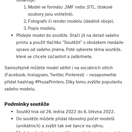
Model ve formátu .3MF nebo .STL, (tiskové
soubory jsou volitelné).
Fotografii či render modelu (ideálně oboje).
Popis modelu.
Přidejte model do soutěže. Stačí jít na detail vašeho
printu a použít tlačítko “Soutěžit” s obrázkem medaile-
vpravo od vašeho jména. Poté vyberete téma soutěže,
které se chcete zúčastnit a zaškrtnete.
Samozřejmě můžete model sdílet i na sociálních sítích
(Facebook, Instagram, Twitter, Pinterest) – nezapomeňte
přidat hashtag #PrusaPrinters. Díky tomu zvýšíte popularitu
vašeho modelu.
Podmínky soutěže
Soutěž trvá od 26. ledna 2022 do 6. března 2022.
Do soutěže můžete přidat libovolný počet modelů
(unikátních) a zvýšit tak své šance na výhru.