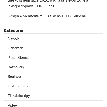
Blesková letní akce 2026: MK4S se slevou 20 % a
levnější doprava CORE One+!
Design a architektura: 3D tisk na ETH v Curychu
Kategorie
Návody
Oznámení
Prusa Stories
Rozhovory
Soutěže
Testimonialy
Tiskařské tipy
Video