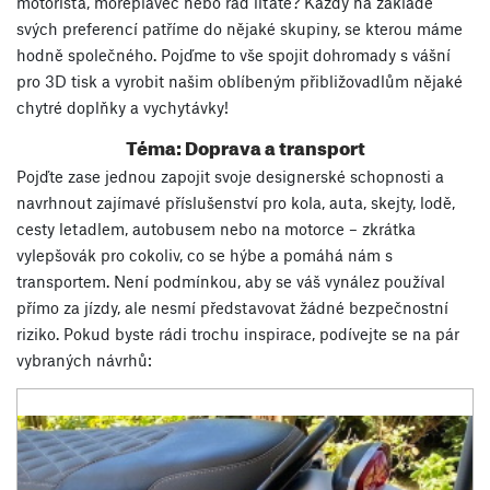
motorista, mořeplavec nebo rád lítáte? Každý na základě
svých preferencí patříme do nějaké skupiny, se kterou máme
hodně společného. Pojďme to vše spojit dohromady s vášní
pro 3D tisk a vyrobit našim oblíbeným přibližovadlům nějaké
chytré doplňky a vychytávky!
Téma: Doprava a transport
Pojďte zase jednou zapojit svoje designerské schopnosti a
navrhnout zajímavé příslušenství pro kola, auta, skejty, lodě,
cesty letadlem, autobusem nebo na motorce – zkrátka
vylepšovák pro cokoliv, co se hýbe a pomáhá nám s
transportem. Není podmínkou, aby se váš vynález používal
přímo za jízdy, ale nesmí představovat žádné bezpečnostní
riziko. Pokud byste rádi trochu inspirace, podívejte se na pár
vybraných návrhů: