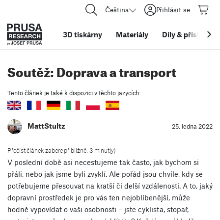
Čeština
Přihlásit se
3D tiskárny
Materiály
Díly
&
příslušens
Soutěž: Doprava a transport
Tento článek je také k dispozici v těchto jazycích:
MattStultz
25. ledna 2022
Přečíst článek zabere přibližně: 3 minut(y)
V poslední době asi necestujeme tak často, jak bychom si
přáli, nebo jak jsme byli zvyklí. Ale pořád jsou chvíle, kdy se
potřebujeme přesouvat na kratší či delší vzdálenosti. A to, jaký
dopravní prostředek je pro vás ten nejoblíbenější, může
hodně vypovídat o vaši osobnosti – jste cyklista, stopař,