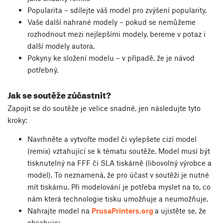
Popularita – sdílejte váš model pro zvýšení popularity.
Vaše další nahrané modely – pokud se nemůžeme
rozhodnout mezi nejlepšími modely, bereme v potaz i
další modely autora.
Pokyny ke složení modelu – v případě, že je návod
potřebný.
Jak se soutěže zúčastnit?
Zapojit se do soutěže je velice snadné, jen následujte tyto
kroky:
Navrhněte a vytvořte model či vylepšete cizí model
(remix) vztahující se k tématu soutěže. Model musí být
tisknutelný na FFF či SLA tiskárně (libovolný výrobce a
model). To neznamená, že pro účast v soutěži je nutné
mít tiskárnu. Při modelování je potřeba myslet na to, co
nám která technologie tisku umožňuje a neumožňuje.
Nahrajte model na
PrusaPrinters.org
a ujistěte se, že
obsahuje: