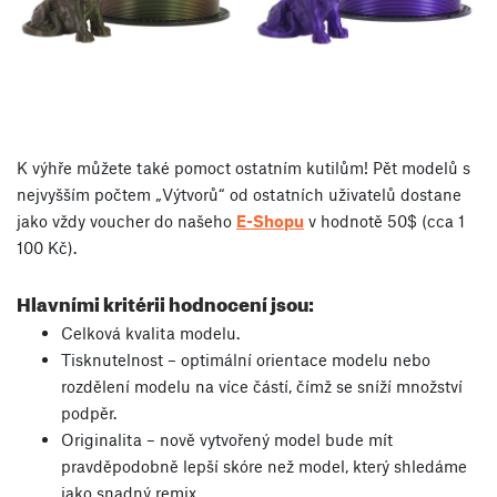
K výhře můžete také pomoct ostatním kutilům! Pět modelů s
nejvyšším počtem „Výtvorů“ od ostatních uživatelů dostane
jako vždy voucher do našeho
E-Shopu
v hodnotě 50$ (cca 1
100 Kč).
Hlavními kritérii hodnocení jsou:
Celková kvalita modelu.
Tisknutelnost – optimální orientace modelu nebo
rozdělení modelu na více částí, čímž se sníží množství
podpěr.
Originalita – nově vytvořený model bude mít
pravděpodobně lepší skóre než model, který shledáme
jako snadný remix.