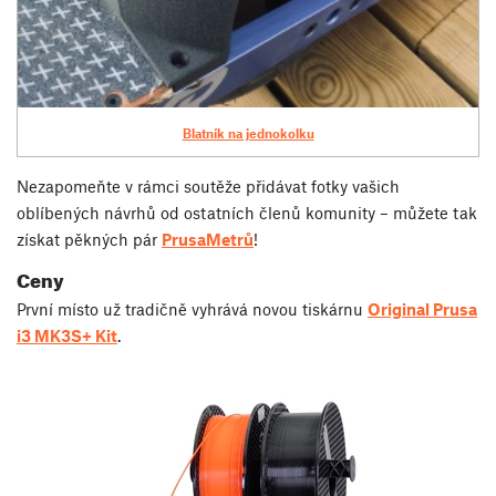
Blatník na jednokolku
Nezapomeňte v rámci soutěže přidávat fotky vašich
oblíbených návrhů od ostatních členů komunity – můžete tak
získat pěkných pár
PrusaMetrů
!
Ceny
První místo už tradičně vyhrává novou tiskárnu
Original Prusa
i3 MK3S+ Kit
.