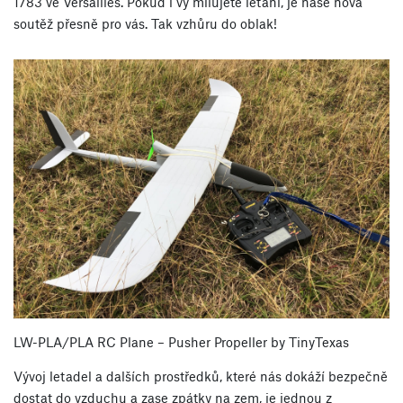
1783 ve Versailles. Pokud i vy milujete létání, je naše nová
soutěž přesně pro vás. Tak vzhůru do oblak!
LW-PLA/PLA RC Plane – Pusher Propeller by TinyTexas
Vývoj letadel a dalších prostředků, které nás dokáží bezpečně
dostat do vzduchu a zase zpátky na zem, je jednou z