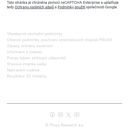
Tato stránka je chráněna pomocí reCAPTCHA Enterprise a uplatňuje
tedy
Ochranu osobních údajů
a
Podmínky použití
společnosti Google.
Všeobecné obchodní podmínky
Obecné podmínky používání internetových stránek PRUSA
Zásady ochrany soukromí
Informace o cookies
Proces řešení stížností zákazníků
Stavová stránka webu
Nastavení cookies
Recyklace 3D tiskárny
© Prusa Research a.s.