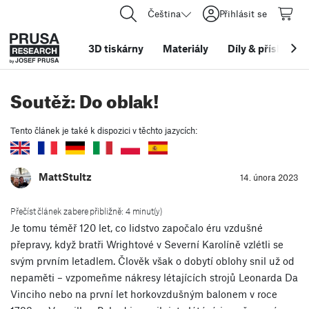
Čeština
Přihlásit se
3D tiskárny
Materiály
Díly
&
příslušens
Soutěž: Do oblak!
Tento článek je také k dispozici v těchto jazycích:
MattStultz
14. února 2023
Přečíst článek zabere přibližně: 4 minut(y)
Je tomu téměř 120 let, co lidstvo započalo éru vzdušné
přepravy, když bratři Wrightové v Severní Karolíně vzlétli se
svým prvním letadlem. Člověk však o dobytí oblohy snil už od
nepaměti – vzpomeňme nákresy létajících strojů Leonarda Da
Vinciho nebo na první let horkovzdušným balonem v roce