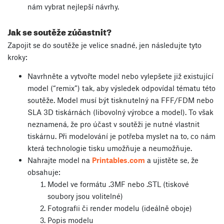
nám vybrat nejlepší návrhy.
Jak se soutěže zúčastnit?
Zapojit se do soutěže je velice snadné, jen následujte tyto
kroky:
Navrhněte a vytvořte model nebo vylepšete již existující
model (“remix”) tak, aby výsledek odpovídal tématu této
soutěže. Model musí být tisknutelný na FFF/FDM nebo
SLA 3D tiskárnách (libovolný výrobce a model). To však
neznamená, že pro účast v soutěži je nutné vlastnit
tiskárnu. Při modelování je potřeba myslet na to, co nám
která technologie tisku umožňuje a neumožňuje.
Nahrajte model na
Printables.com
a ujistěte se, že
obsahuje:
Model ve formátu .3MF nebo .STL (tiskové
soubory jsou volitelné)
Fotografii či render modelu (ideálně oboje)
Popis modelu