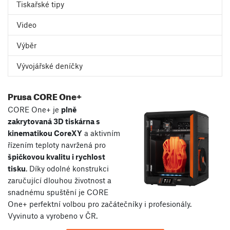
Tiskařské tipy
Video
Výběr
Vývojářské deníčky
Prusa CORE One+
CORE One+ je
plně
zakrytovaná 3D tiskárna s
kinematikou CoreXY
a aktivním
řízením teploty navržená pro
špičkovou kvalitu i rychlost
tisku
. Díky odolné konstrukci
zaručující dlouhou životnost a
snadnému spuštění je CORE
One+ perfektní volbou pro začátečníky i profesionály.
Vyvinuto a vyrobeno v ČR.