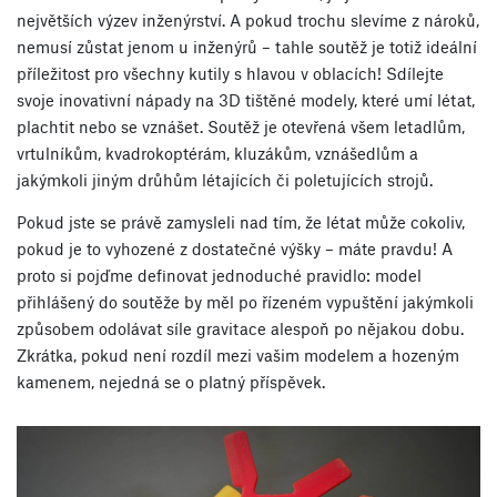
největších výzev inženýrství. A pokud trochu slevíme z nároků,
nemusí zůstat jenom u inženýrů – tahle soutěž je totiž ideální
příležitost pro všechny kutily s hlavou v oblacích! Sdílejte
svoje inovativní nápady na 3D tištěné modely, které umí létat,
plachtit nebo se vznášet. Soutěž je otevřená všem letadlům,
vrtulníkům, kvadrokoptérám, kluzákům, vznášedlům a
jakýmkoli jiným drůhům létajících či poletujících strojů.
Pokud jste se právě zamysleli nad tím, že létat může cokoliv,
pokud je to vyhozené z dostatečné výšky – máte pravdu! A
proto si pojďme definovat jednoduché pravidlo: model
přihlášený do soutěže by měl po řízeném vypuštění jakýmkoli
způsobem odolávat síle gravitace alespoň po nějakou dobu.
Zkrátka, pokud není rozdíl mezi vašim modelem a hozeným
kamenem, nejedná se o platný příspěvek.