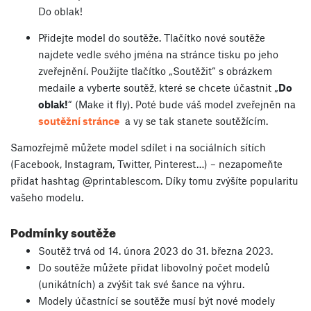
Do oblak!
Přidejte model do soutěže. Tlačítko nové soutěže
najdete vedle svého jména na stránce tisku po jeho
zveřejnění. Použijte tlačítko „Soutěžit“ s obrázkem
medaile a vyberte soutěž, které se chcete účastnit „
Do
oblak!
“ (Make it fly). Poté bude váš model zveřejněn na
soutěžní stránce
a vy se tak stanete soutěžícím.
Samozřejmě můžete model sdílet i na sociálních sítích
(Facebook, Instagram, Twitter, Pinterest…) – nezapomeňte
přidat hashtag @printablescom. Díky tomu zvýšíte popularitu
vašeho modelu.
Podmínky soutěže
Soutěž trvá od 14. února 2023 do 31. března 2023.
Do soutěže můžete přidat libovolný počet modelů
(unikátních) a zvýšit tak své šance na výhru.
Modely účastnící se soutěže musí být nové modely