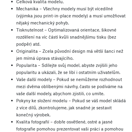
Celková kvalita modelu.
Mechanika – Všechny modely musí být vícedílné
(výjimka jsou print-in-place modely) a musí umožňovat
nějaký mechanický pohyb.
Tisknutelnost – Optimalizovaná orientace, šikovné
rozdělení na víc částí kvůli snadnějšímu tisku (bez
podpěr) atd.
Originalita – Zcela původní design má větší šanci než
jen mírná úprava stávajícího.
Popularita – Sdílejte svůj model, abyste zvýšili jeho
popularitu a ukázali, že se líbí i ostatním uživatelům.
Vaše další modely – Pokud se nemůžeme rozhodnout
mezi dvěma oblíbenými návrhy, často se podíváme na
vaše další modely, abychom zjistili, co umíte.
Pokyny ke složení modelu – Pokud se váš model skládá
z více dílů, zkontrolujeme, jak snadné je sestavit
konečný výrobek.
Kvalita fotografií – dobře osvětlené, ostré a jasné
fotografie pomohou prezentovat vaši práci a pomohou