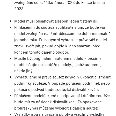
zveřejněné od začátku února 2023 do konce března
2023
.
Model musí obsahovat alespoň jeden tištěný díl.
Přihlášením do soutěže souhlasíte s tím, že bude váš
model zveřejněn na Printables.com po dobu minimálně
jednoho roku. Prusa tým si vyhrazuje právo váš model
znovu zveřejnit, pokud dojde k jeho smazání před
koncem tohoto daného období.
Musíte být originálním autorem modelu – prosíme,
nepřihlašujte do soutěže modely, jejichž autorem je
někdo jiný.
Vyhrazujeme si právo soutěž kdykoliv ukončit či změnit
podmínky soutěže. V případě porušení podmínek nebo
pokusu o podvod bude soutěžící diskvalifikován.
Přihlášení modelů, které neodpovídají kritériím soutěže,
bude mít za následek diskvalifikaci. Za opakované
prohřešky vás můžeme vyloučit z dalších soutěží.
Výsledky jsou na uvážení poroty a všechny výsledky