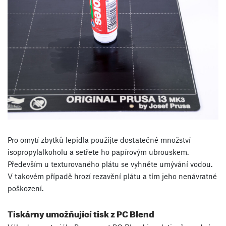
Pro omytí zbytků lepidla použijte dostatečné množství
isopropylalkoholu a setřete ho papírovým ubrouskem.
Především u texturovaného plátu se vyhněte umývání vodou.
V takovém případě hrozí rezavění plátu a tím jeho nenávratné
poškození.
Tiskárny umožňující tisk z PC Blend