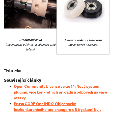
Granulační linka
Lineární vedení s ložiskem
(mechanická odolnost a odolnost proti
(
mechanická odolnost
)
tečení)
Tisku zdar!
Související články
Open Community License verze 1.1: Nový systém
pluginů, více konkrétních příkladů a odpovědi na vaše
otázky
Prusa CORE One INDX: Objednávky
bezkonkurenčního toolchangeru s 8 tryskami byly