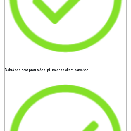
Dobrá odolnost proti tečení při mechanickém namáhání