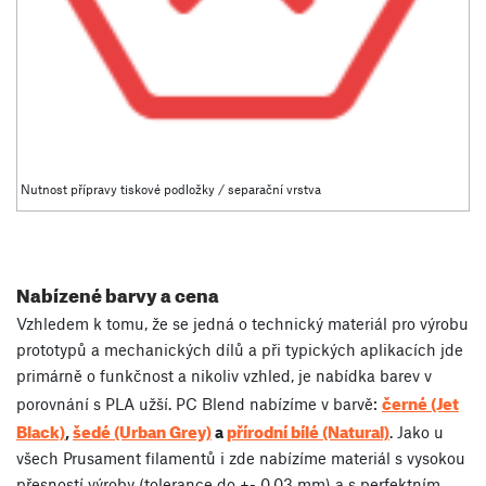
Nutnost přípravy tiskové podložky / separační vrstva
Nabízené barvy a cena
Vzhledem k tomu, že se jedná o technický materiál pro výrobu
prototypů a mechanických dílů a při typických aplikacích jde
primárně o funkčnost a nikoliv vzhled, je nabídka barev v
černé (Jet
porovnání s PLA užší. PC Blend nabízíme v barvě:
Black)
šedé (Urban Grey)
přírodní bílé (Natural)
,
a
. Jako u
všech Prusament filamentů i zde nabízíme materiál s vysokou
přesností výroby (tolerance do +- 0,03 mm) a s perfektním