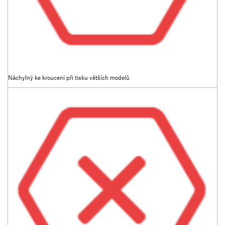
Náchylný ke kroucení při tisku větších modelů