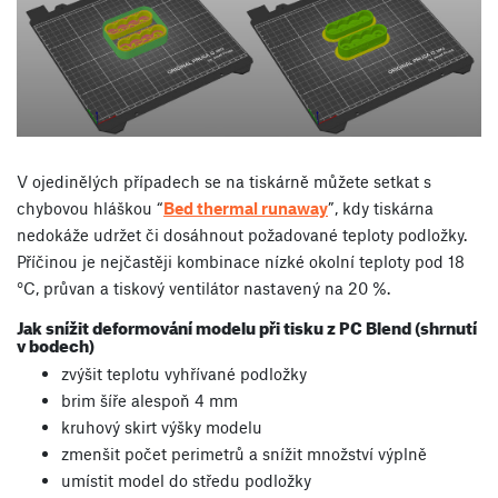
V ojedinělých případech se na tiskárně můžete setkat s
chybovou hláškou “
Bed thermal runaway
”, kdy tiskárna
nedokáže udržet či dosáhnout požadované teploty podložky.
Příčinou je nejčastěji kombinace nízké okolní teploty pod 18
°C, průvan a tiskový ventilátor nastavený na 20 %.
Jak snížit deformování modelu při tisku z PC Blend (shrnutí
v bodech)
zvýšit teplotu vyhřívané podložky
brim šíře alespoň 4 mm
kruhový skirt výšky modelu
zmenšit počet perimetrů a snížit množství výplně
umístit model do středu podložky