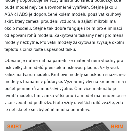
Modely doporučujeme vždy umístit do středu podložky, kde
bude model nejvíce a rovnoměrně vyhříván. Stejně jako u
ASA či ABS je doporučené kolem modelu používat kruhový
skirt, který zamezí proudění vzduchu a zajistí mikroklima
okolo modelu. Stejně tak dobře funguje i brim pro eliminaci
odlepování rohů modelu. Zakrytování tiskárny není pro menší
modely nezbytné. Pro větší modely zakrytování zvyšuje okolní
teplotu s čímž roste úspěšnost tisku.
Obecně je nutné mít na paměti, že materiál není vhodný pro
tisk velkých modelů přes celou tiskovou plochu. Vždy však
záleží na tvaru modelu. Kruhové modely se tisknou snáze, než
modely s hranami v půdoryse. Významný vliv na kroucení má i
počet perimetrů a množství výplně. Čím více materiálu je
uvnitř modelu, tím vzniká větší pnutí a model má tendence se
více zvedat od podložky. Proto vždy u větších dílů zvažte, zda
je netisknete se zbytečně mnoha perimtery.