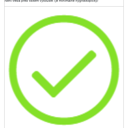
Není třeba před tiskem vysoušet (je minimálně hygroskopický)