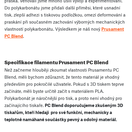
praská. Věnovali jsme mnoho úsilí vývoji a experimentování.
Do polykarbonátu jsme přidali další příměsi, které usnadní
tisk, zlepší adhezi s tiskovou podložkou, omezí deformování a
praskání při současném zachování výborných mechanických
vlastností polykarbonátu. Výsledkem je náš nový
Prusament
PC Blend
.
Specifikace filamentu Prusament PC Blend
Než začneme hlouběji zkoumat vlastnosti Prusamentu PC
Blend, měli bychom zdůraznit, že tento materiál je vhodný
především pro pokročilé uživatele. Pokud s 3D tiskem teprve
začínáte, měli byste určitě začít s materiálem PLA.
Polykarbonát je náročnější pro tisk, a proto není vhodný pro
začínajícího tiskaře.
PC Blend doporučujeme zkušeným 3D
tiskařům, kteří hledají pro své funkční, mechanicky a
teplotně namáhané součástky pevný a odolný materiál.