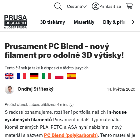
Čeština
Přihlásit se
3D tiskárny
Materiály
Díly
&
příslušens
Prusament PC Blend – nový
filament pro odolné 3D výtisky!
Tento článek je také k dispozici v těchto jazycích:
Ondřej Stříteský
14. května 2020
Přečíst článek zabere přibližně: 4 minut(y)
S radostí oznamujeme, rozšíření portfolia našich
in-house
vyráběných filamentů
Prusament o další typ materiálu.
Kromě známých PLA, PETG a ASA nyní nabízíme i nový
PC Blend
polykarbonát
materiál s názvem
(
)
. Tento materiál je