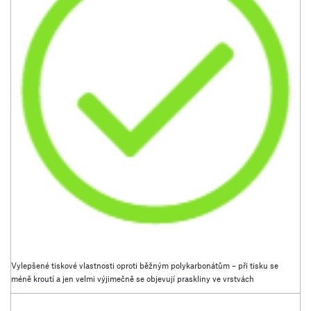
Vylepšené tiskové vlastnosti oproti běžným polykarbonátům – při tisku se
méně kroutí a jen velmi výjimečně se objevují praskliny ve vrstvách