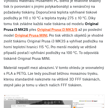
Výhodou materiálu Prusament PC Blend je relativně snadný
tisk (v porovnání s jinými polykarbonáty) a nenáročný na
požadavky tiskárny. Doporučená teplota vyhřívané tiskové
podložky je 110 ± 10 °C a teplota trysky 275 ± 10 °C. Díky
tomu tisk zvládne každá naše tiskárna od modelu
Original
Prusa i3 MK2S
přes
Original Prusa i3 MK3/S
až po poslední
model
Original Prusa MINI
. Pro tisk větších objektů je vhodné
zvolit tiskárnu Original Prusa i3 MK3S a vyhřívat podložku na
horní teplotní hranici 115 °C. Pro menší modely ve většině
případů postačí vyhřívání podložky na 100 °C. To odpovídá
tiskárně Original Prusa MINI.
Materiál nepatří mezi abrazivní. V tomto ohledu je srovnatelný
s PLA a PETG. Lze tedy používat běžnou mosaznou trysku,
kterou standardně naleznete na většině 3D FFF tiskárnách,
stejně jako je tomu u všech našich FFF tiskáren.