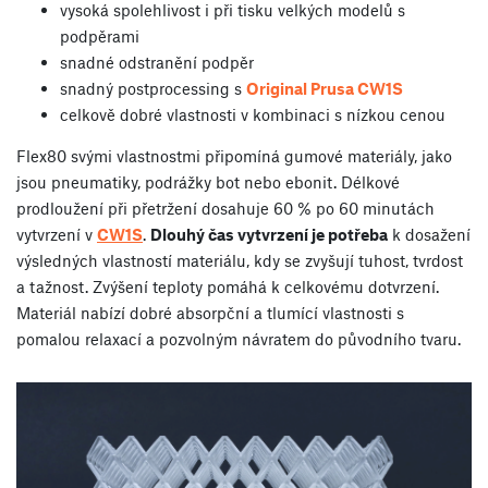
vysoká spolehlivost i při tisku velkých modelů s
podpěrami
snadné odstranění podpěr
snadný postprocessing s
Original Prusa CW1S
celkově dobré vlastnosti v kombinaci s nízkou cenou
Flex80 svými vlastnostmi připomíná gumové materiály, jako
jsou pneumatiky, podrážky bot nebo ebonit. Délkové
prodloužení při přetržení dosahuje 60 % po 60 minutách
vytvrzení v
CW1S
.
Dlouhý čas vytvrzení je potřeba
k dosažení
výsledných vlastností materiálu, kdy se zvyšují tuhost, tvrdost
a tažnost. Zvýšení teploty pomáhá k celkovému dotvrzení.
Materiál nabízí dobré absorpční a tlumící vlastnosti s
pomalou relaxací a pozvolným návratem do původního tvaru.