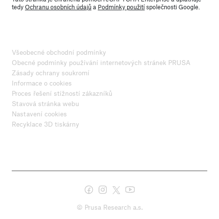
tedy
Ochranu osobních údajů
a
Podmínky použití
společnosti Google.
Všeobecné obchodní podmínky
Obecné podmínky používání internetových stránek PRUSA
Zásady ochrany soukromí
Informace o cookies
Proces řešení stížností zákazníků
Stavová stránka webu
Nastavení cookies
Recyklace 3D tiskárny
© Prusa Research a.s.