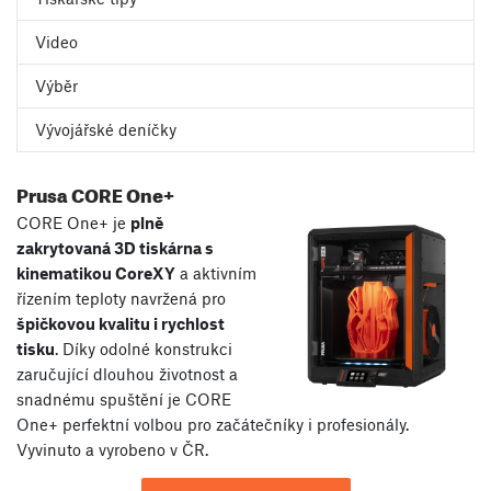
Video
Výběr
Vývojářské deníčky
Prusa CORE One+
CORE One+ je
plně
zakrytovaná 3D tiskárna s
kinematikou CoreXY
a aktivním
řízením teploty navržená pro
špičkovou kvalitu i rychlost
tisku
. Díky odolné konstrukci
zaručující dlouhou životnost a
snadnému spuštění je CORE
One+ perfektní volbou pro začátečníky i profesionály.
Vyvinuto a vyrobeno v ČR.