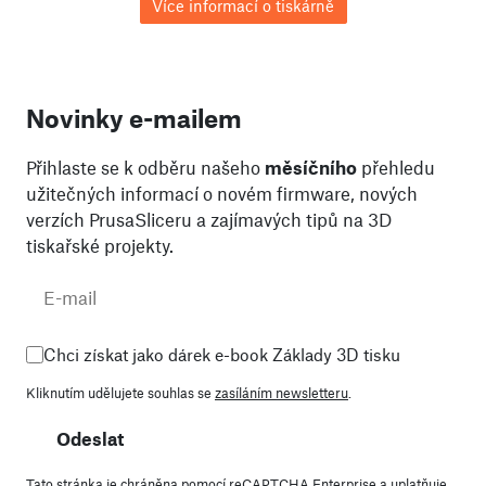
Více informací o tiskárně
Novinky e-mailem
Přihlaste se k odběru našeho
měsíčního
přehledu
užitečných informací o novém firmware, nových
verzích PrusaSliceru a zajímavých tipů na 3D
tiskařské projekty.
Chci získat jako dárek e-book Základy 3D tisku
Kliknutím udělujete souhlas se
zasíláním newsletteru
.
Odeslat
Tato stránka je chráněna pomocí reCAPTCHA Enterprise a uplatňuje