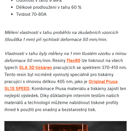
Délkové prodloužení v tahu 60 %
Tvrdost 70-80A
Měření vlastností v tahu proběhlo na zkušebních vzorcích
(tloušťka 1 mm) při rychlosti deformace 50 mm/min.
Vlastnosti v tahu byly měřeny na 1 mm tlustém vzorku s mírou
deformace 50 mm/min.
Resiny
Flex80
lze tisknout na všech
typech
SLA 3D tiskáren
pracujících se spektrem 370-410 nm.
Tento resin byl nicméně vyvinutý speciálně pro tiskárny
pracující s vlnovou délkou 405 nm, jako je
Original Prusa
SL1S SPEED
. Kombinace Prusa materiálu a tiskárny zajistí ten
nejlepší výsledek. Díky důkladným interním testům našich
materiálů a technologií můžeme nabídnout tiskové profily
ihned k použití pro snadný a bezstarostný tisk.