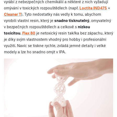
vyrábí z nebezpečných chemikálií a některé z nich vyžadují
omývání v toxických rozpouštědlech (např.
Loctite IND475
+
Cleaner T
). Tyto nedostatky nás vedly k tomu, abychom
vyrobili vlastní resin, který je
snadno tisknutelný
, omyvatelný
v bezpečných rozpouštědlech a celkově s
nízkou
toxicitou
.
Flex 80
je netoxický resin takřka bez zápachu, který
je díky svým vlastnostem vhodný pro hobby i profesionální
využití. Navíc se tiskne rychle, zvládá jemné detaily i velké
modely a lze ho snadno omýt v IPA.