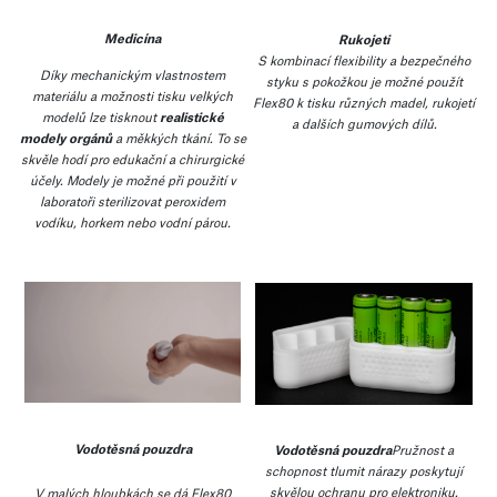
Medicína
Rukojeti
S kombinací flexibility a bezpečného
Díky mechanickým vlastnostem
styku s pokožkou je možné použít
materiálu a možnosti tisku velkých
Flex80 k tisku různých madel, rukojetí
modelů lze tisknout
realistické
a dalších gumových dílů.
modely orgánů
a měkkých tkání. To se
skvěle hodí pro edukační a chirurgické
účely. Modely je možné při použití v
laboratoři sterilizovat peroxidem
vodíku, horkem nebo vodní párou.
Vodotěsná pouzdra
Vodotěsná pouzdra
Pružnost a
schopnost tlumit nárazy poskytují
skvělou ochranu pro elektroniku.
V malých hloubkách se dá Flex80