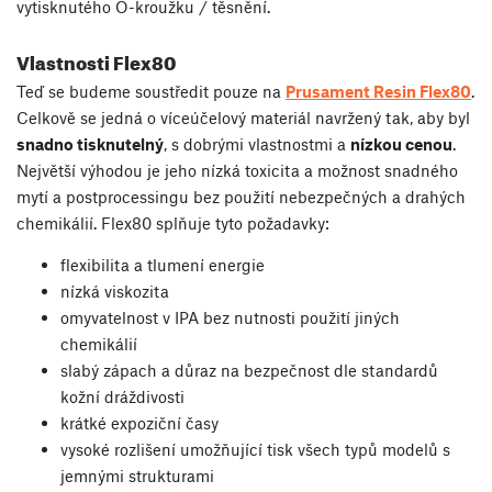
vytisknutého O-kroužku / těsnění.
Vlastnosti Flex80
Teď se budeme soustředit pouze na
Prusament Resin Flex80
.
Celkově se jedná o víceúčelový materiál navržený tak, aby byl
snadno tisknutelný
, s dobrými vlastnostmi a
nízkou cenou
.
Největší výhodou je jeho nízká toxicita a možnost snadného
mytí a postprocessingu bez použití nebezpečných a drahých
chemikálií. Flex80 splňuje tyto požadavky:
flexibilita a tlumení energie
nízká viskozita
omyvatelnost v IPA bez nutnosti použití jiných
chemikálií
slabý zápach a důraz na bezpečnost dle standardů
kožní dráždivosti
krátké expoziční časy
vysoké rozlišení umožňující tisk všech typů modelů s
jemnými strukturami