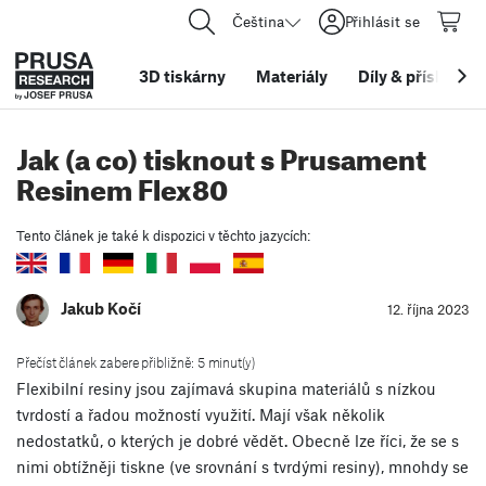
Čeština
Přihlásit se
3D tiskárny
Materiály
Díly
&
příslušens
Jak (a co) tisknout s Prusament
Resinem Flex80
Tento článek je také k dispozici v těchto jazycích:
Jakub Kočí
12. října 2023
Přečíst článek zabere přibližně: 5 minut(y)
Flexibilní resiny jsou zajímavá skupina materiálů s nízkou
tvrdostí a řadou možností využití. Mají však několik
nedostatků, o kterých je dobré vědět. Obecně lze říci, že se s
nimi obtížněji tiskne (ve srovnání s tvrdými resiny), mnohdy se