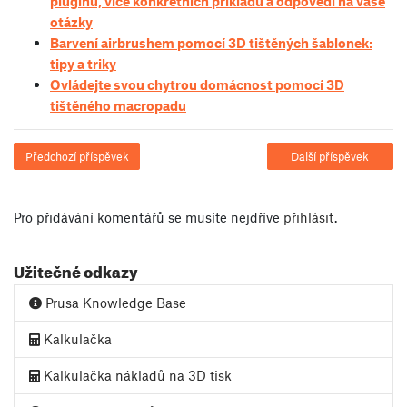
pluginů, více konkrétních příkladů a odpovědi na vaše
otázky
Barvení airbrushem pomocí 3D tištěných šablonek:
tipy a triky
Ovládejte svou chytrou domácnost pomocí 3D
tištěného macropadu
Předchozí příspěvek
Další příspěvek
Pro přidávání komentářů se musíte nejdříve
přihlásit
.
Užitečné odkazy
Prusa Knowledge Base
Kalkulačka
Kalkulačka nákladů na 3D tisk