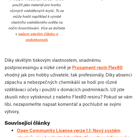
použít jako materiál pro tvorbu
různých vodotěsných krytů. To se
může hodit například k výrobě
vlastního vodotěsného světla na
noční šnorchlování. Více se dočtete
v
našem starším článku o
vodotěsnosti.
Díky skvělým tiskovým vlastnostem, snadnému
postprocessingu a nízké ceně je
Prusament resin Flex80
vhodný jak pro hobby uživatele, tak profesionály. Díky absenci
zápachu a nebezpečných chemikálií se hodí pro různé
vzdělávací účely i použití v domácích podmínkách. Už jste
zkusili něco vytisknout z našeho Flex80 resinu? Pokud se vám
líbí, nezapomeňte napsat komentář a pochlubit se svými
výtvory.
Související články
Open Community License verze 1.1: Nový systém