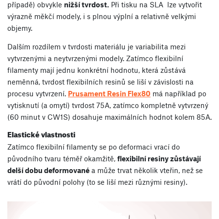
případě) obvykle
nižší tvrdost.
Při tisku na SLA lze vytvořit
výrazně měkčí modely, i s plnou výplní a relativně velkými
objemy.
Dalším rozdílem v tvrdosti materiálu je variabilita mezi
vytvrzenými a neytvrzenými modely. Zatímco flexibilní
filamenty mají jednu konkrétní hodnotu, která zůstává
neměnná, tvrdost flexibilních resinů se liší v závislosti na
procesu vytvrzení.
Prusament Resin Flex80
má například po
vytisknutí (a omytí) tvrdost 75A, zatímco kompletně vytvrzený
(60 minut v CW1S) dosahuje maximálních hodnot kolem 85A.
Elastické vlastnosti
Zatímco flexibilní filamenty se po deformaci vrací do
původního tvaru téměř okamžitě,
flexibilní resiny zůstávají
delší dobu deformované
a může trvat několik vteřin, než se
vrátí do původní polohy (to se liší mezi různými resiny).