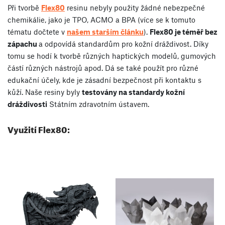
Při tvorbě
Flex80
resinu nebyly použity žádné nebezpečné
chemikálie, jako je TPO, ACMO a BPA (více se k tomuto
tématu dočtete v
našem starším článku
).
Flex80 je téměř bez
zápachu
a odpovídá standardům pro kožní dráždivost. Díky
tomu se hodí k tvorbě různých haptických modelů, gumových
částí různých nástrojů apod. Dá se také použít pro různé
edukační účely, kde je zásadní bezpečnost při kontaktu s
kůží. Naše resiny byly
testovány na standardy kožní
dráždivosti
Státním zdravotním ústavem.
Využití Flex80: