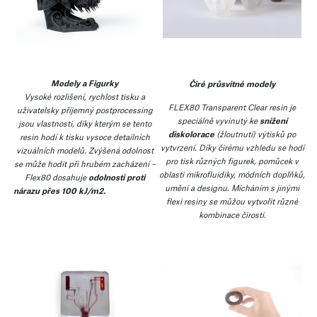
Modely a Figurky
Čiré průsvitné modely
Vysoké rozlišení, rychlost tisku a
FLEX80 Transparent Clear resin je
uživatelsky příjemný postprocessing
speciálně vyvinutý ke
snížení
jsou vlastnosti, díky kterým se tento
diskolorace
(žloutnutí) výtisků po
resin hodí k tisku vysoce detailních
vytvrzení. Díky čirému vzhledu se hodí
vizuálních modelů. Zvýšená odolnost
pro tisk různých figurek, pomůcek v
se může hodit při hrubém zacházení –
oblasti mikrofluidiky, módních doplňků,
Flex80 dosahuje
odolnosti proti
umění a designu. Mícháním s jinými
nárazu přes
100 kJ/m2.
flexi resiny se můžou vytvořit různé
kombinace čirosti.