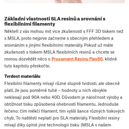
Základní vlastnosti SLA resinů a srovnání s
flexibilními filamenty
Někteří z vás mohou mít více zkušeností s FFF 3D tiskem než
s MSLA, proto nejprve začneme s obecným přehledem a
srovnáním s jinými flexibilními materiály. Pokud už máte
zkušenosti s tiskem MSLA flexibilních resinů a chcete se
rovnou dozvědět něco o
Prusament Resinu Flex80
, klidně
tuto kapitolu přeskočte.
Tvrdost materiálu
Flexibilní filamenty mívají různé stupně tvrdosti, ale obecně
platí, že jsou poměrně tuhé – hodnoty u nich obvykle
neklesají pod 90A nebo 40D. Důvodem je náročnost výroby a
obtížnost tisku způsobená ohebností filamentu. Jednoduše
řečeno: čím měkčí filament, tím vyšší šance různých tiskových
chyb. To naštěstí neplatí pro SLA materiály. Flexibilní resiny
mívají díky úplně jiné technologii tisku (MSLA v našem