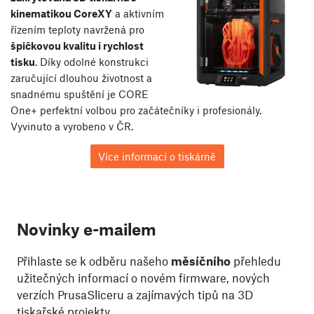
kinematikou CoreXY
a aktivním
řízením teploty navržená pro
špičkovou kvalitu i rychlost
tisku
. Díky odolné konstrukci
zaručující dlouhou životnost a
snadnému spuštění je CORE
One+ perfektní volbou pro začátečníky i profesionály.
Vyvinuto a vyrobeno v ČR.
Více informací o tiskárně
Novinky e-mailem
Přihlaste se k odběru našeho
měsíčního
přehledu
užitečných informací o novém firmware, nových
verzích PrusaSliceru a zajímavých tipů na 3D
tiskařské projekty.