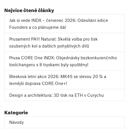
Nejvíce čtené články
Jak si vede INDX – červenec 2026: Odesílání edice
Founders a co plánujeme dál
Prusament PA11 Natural: Skvělá volba pro tisk
ozubených kol a dalších pohyblivých dílů
Prusa CORE One INDX: Objednávky bezkonkurenčního
toolchangeru s 8 tryskami byly spuštěny!
Blesková letní akce 2026: MK4S se slevou 20 % a
levnější doprava CORE One+!
Design a architektura: 3D tisk na ETH v Curychu
Kategorie
Návody