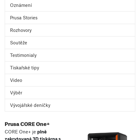
Oznámení
Prusa Stories
Rozhovory
Soutěže
Testimonialy
Tiskařské tipy
Video
Výběr
Vývojářské deníčky
Prusa CORE One+
CORE One+ je
plně
zakrytovaná 3D tiskárna s