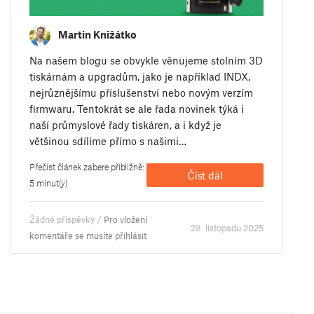
Martin Knižátko
Na našem blogu se obvykle věnujeme stolním 3D
tiskárnám a upgradům, jako je například INDX,
nejrůznějšímu příslušenství nebo novým verzím
firmwaru. Tentokrát se ale řada novinek týká i
naší průmyslové řady tiskáren, a i když je
většinou sdílíme přímo s našimi…
Přečíst článek zabere přibližně:
Číst dál
5 minut(y)
Žádné příspěvky /
Pro vložení
28. listopadu 2025
komentáře se musíte přihlásit