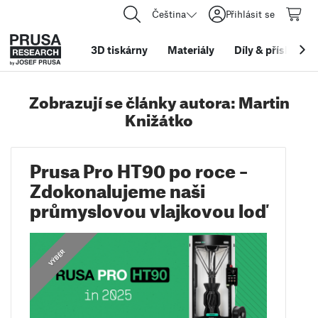
Čeština
Přihlásit se
3D tiskárny
Materiály
Díly
&
příslušens
Zobrazují se články autora: Martin
Knižátko
Prusa Pro HT90 po roce –
Zdokonalujeme naši
průmyslovou vlajkovou loď
VÝBĚR