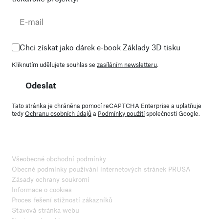
Chci získat jako dárek e-book Základy 3D tisku
Kliknutím udělujete souhlas se
zasíláním newsletteru
.
Odeslat
Tato stránka je chráněna pomocí reCAPTCHA Enterprise a uplatňuje
tedy
Ochranu osobních údajů
a
Podmínky použití
společnosti Google.
Všeobecné obchodní podmínky
Obecné podmínky používání internetových stránek PRUSA
Zásady ochrany soukromí
Informace o cookies
Proces řešení stížností zákazníků
Stavová stránka webu