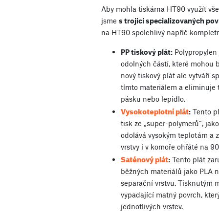
Aby mohla tiskárna HT90 využít všec
jsme
s trojicí specializovaných po
na HT90 spolehlivý napříč komplet
PP tiskový plát:
Polypropylen 
odolných částí, které mohou 
nový tiskový plát ale vytváří
tímto materiálem a eliminuje
pásku nebo lepidlo.
Vysokoteplotní plát
:
Tento pl
tisk ze „super-polymerů“, jak
odolává vysokým teplotám a za
vrstvy i v komoře ohřáté na 90
Saténový plát
:
Tento plát zaru
běžných materiálů jako PLA 
separační vrstvu. Tisknutým
vypadající matný povrch, který
jednotlivých vrstev.