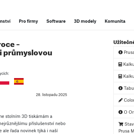
nství
Pro firmy
Software
3D modely
Komunita
roce –
Užitečn
i průmyslovou
Prus
Kalku
ycích:
Kalku
Tabul
28. listopadu 2025
Color
O Ori
e stolním 3D tiskárnám a
 nejrůznějšímu příslušenství nebo
Stave
 ale řada novinek týká i naší
Prusa 