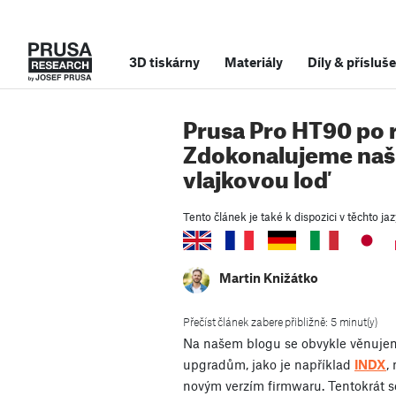
3D tiskárny
Materiály
Díly
&
přísluše
Prusa Pro HT90 po 
Zdokonalujeme naš
vlajkovou loď
Tento článek je také k dispozici v těchto jaz
Martin Knižátko
Přečíst článek zabere přibližně: 5 minut(y)
Na našem blogu se obvykle věnujem
upgradům, jako je například
INDX
,
novým verzím firmwaru. Tentokrát se