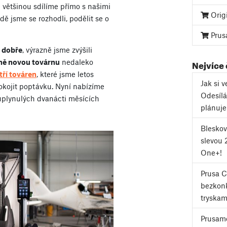
e většinou sdílíme přímo s našimi
Orig
dě jsme se rozhodli, podělit se o
Prus
ě dobře
, výrazně jsme zvýšili
Nejvíce
lně novou továrnu
nedaleko
tří továren
, které jsme letos
Jak si 
okojit poptávku. Nyní nabízíme
Odesílá
v uplynulých dvanácti měsících
plánuj
Bleskov
slevou 
One+!
Prusa 
bezkonk
tryskam
Prusame