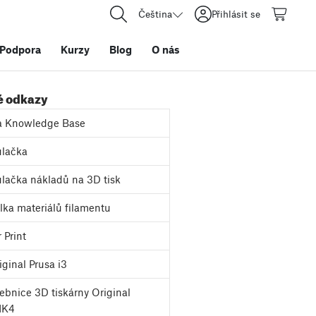
Čeština
Přihlásit se
Podpora
Kurzy
Blog
O nás
é odkazy
a Knowledge Base
lačka
lačka nákladů na 3D tisk
ka materiálů filamentu
 Print
ginal Prusa i3
bnice 3D tiskárny Original
MK4