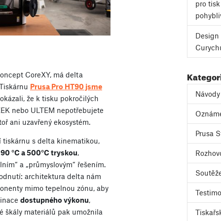
pro tis
pohybli
Design 
Curych
Kategor
koncept CoreXY, má delta
 Tiskárnu
Prusa Pro HT90 jsme
Návody
kázali, že k tisku pokročilých
PEEK nebo ULTEM nepotřebujete
Oznám
atoř ani uzavřený ekosystém.
Prusa S
í tiskárnu s delta kinematikou,
 90 °C a 500°C tryskou
,
Rozhov
olním“ a „průmyslovým“ řešením.
Soutěž
odnutí: architektura delta nám
mponenty mimo tepelnou zónu, aby
Testimo
binace
dostupného výkonu
,
oké škály materiálů pak umožnila
Tiskařs