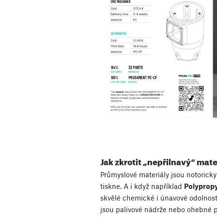
Jak zkrotit „nepřilnavý“ mate
Průmyslové materiály jsou notoricky
tiskne. A i když například
Polyprop
skvělé chemické i únavové odolnosti z
jsou palivové nádrže nebo ohebné 