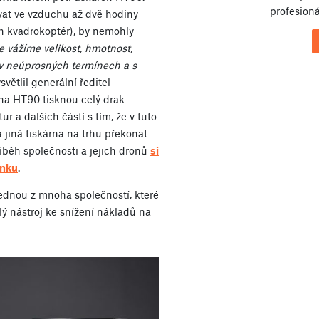
profesioná
rvat ve vzduchu až dvě hodiny
h kvadrokoptér), by nemohly
e vážíme velikost, hmotnost,
o v neúprosných termínech a s
světlil generální ředitel
 na HT90 tisknou celý drak
ur a dalších částí s tím, že v tuto
 jiná tiskárna na trhu překonat
běh společnosti a jejich dronů
si
ánku
.
jednou z mnoha společností, které
ý nástroj ke snížení nákladů na