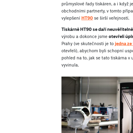
průmyslové řady tiskáren, a i když j
obchodními partnerty, v tomto přípa
vylepšení
HT90
se širší veřejností.
Tiskárně HT90 se daří neuvěřiteln
výrobu a dokonce jsme
otevřeli úp
Prahy (ve skutečnosti je to
jedna ze 
otevřeli), abychom byli schopní usp
pohled na to, jak se tato tiskárna 
vyvinula.