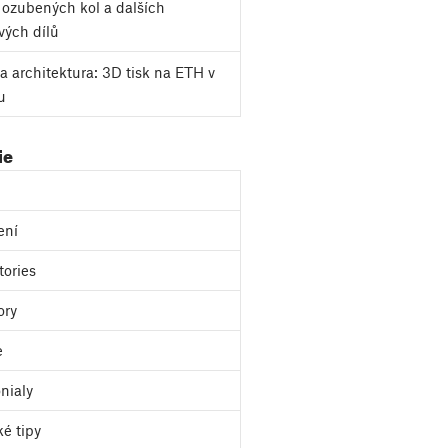
k ozubených kol a dalších
vých dílů
a architektura: 3D tisk na ETH v
u
ie
ení
tories
ory
e
nialy
ké tipy