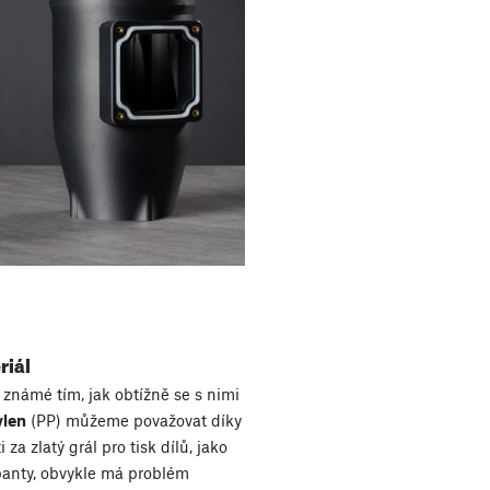
riál
 známé tím, jak obtížně se s nimi
ylen
(PP) můžeme považovat díky
a zlatý grál pro tisk dílů, jako
panty, obvykle má problém