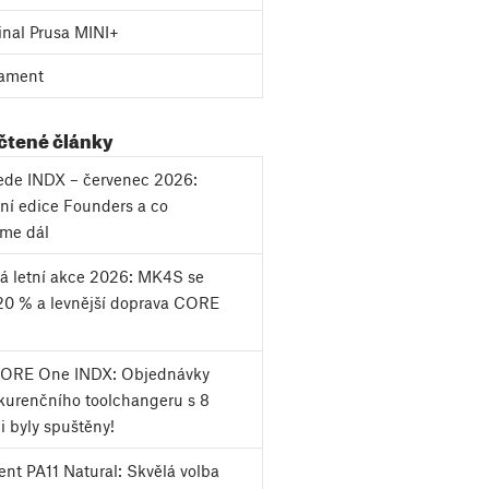
inal Prusa MINI+
ament
 čtené články
vede INDX – červenec 2026:
ní edice Founders a co
eme dál
á letní akce 2026: MK4S se
20 % a levnější doprava CORE
CORE One INDX: Objednávky
urenčního toolchangeru s 8
i byly spuštěny!
nt PA11 Natural: Skvělá volba