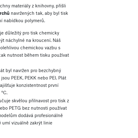
hny materiály z knihovny, přišli
vrchů
navržených tak, aby byl tisk
ní nabídkou polymerů.
je důležitý pro tisk chemicky
být náchylné na kroucení. Náš
 spolehlivou chemickou vazbu s
 tak nutnost během tisku používat
át byl navržen pro bezchybný
o jsou PEEK, PEKK nebo PEI. Plát
jišťuje konzistentnost první
 °C.
čuje skvělou přilnavost pro tisk z
nebo PETG bez nutnosti používat
 modelům dodává profesionálně
 umí vizuálně zakrýt linie