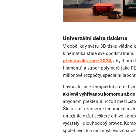
Univerzální delta tiskárna
V době, kdy světu 3D tisku vládne 
kinematika stále své opodstatnění.
představili v roce 2024
, abychom do
filamentů a super-polymerů jako 
milionové rozpočty, speciální labor
Postavili jsme kompaktní a efektivn
aktivně vyhřívanou komorou až do
abychom překlenuli rozdíl mezi „st
Šlo o zcela záměrné technické rozh
umožnila držet veškeré citlivé ko
vydržely i dlouhodobý provoz. Kom
spolehlivosti a možnosti využít šir