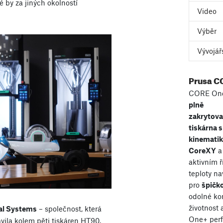
é by za jiných okolností
Video
Výběr
Vývojář
Prusa C
CORE One
plně
zakrytov
tiskárna s
kinemati
CoreXY
a
aktivním 
teploty n
pro
špičko
odolné ko
životnost
al Systems
– společnost, která
One+ perf
vila kolem pěti tiskáren HT90.