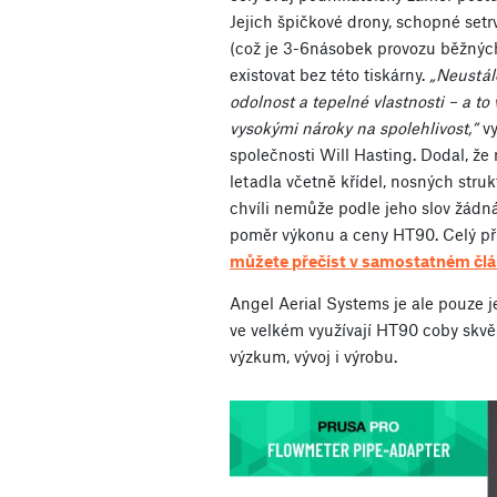
Jejich špičkové drony, schopné set
(což je 3-6násobek provozu běžnýc
existovat bez této tiskárny.
„Neustál
odolnost a tepelné vlastnosti – a t
vysokými nároky na spolehlivost,“
vy
společnosti Will Hasting. Dodal, že
letadla včetně křídel, nosných strukt
chvíli nemůže podle jeho slov žádná
poměr výkonu a ceny HT90. Celý pří
můžete přečíst v samostatném čl
Angel Aerial Systems je ale pouze 
ve velkém využívají HT90 coby skvěl
výzkum, vývoj i výrobu.