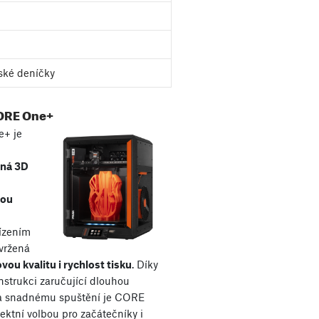
ské deníčky
ORE One+
+ je
aná 3D
kou
řízením
avržená
vou kvalitu i rychlost tisku
. Díky
nstrukci zaručující dlouhou
 a snadnému spuštění je CORE
ektní volbou pro začátečníky i