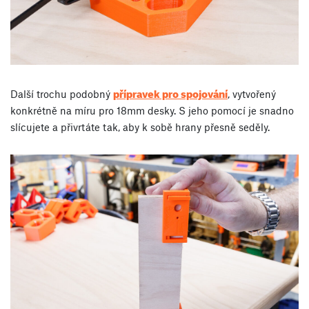
přípravek pro spojování
Další trochu podobný
, vytvořený
konkrétně na míru pro 18mm desky. S jeho pomocí je snadno
slícujete a přivrtáte tak, aby k sobě hrany přesně seděly.