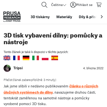
Čeština
Přihlásit se
3D tiskárny
Materiály
Díly
&
příslušens
3D tisk vybavení dílny: pomůcky a
nástroje
Tento článek je také k dispozici v těchto jazycích:
Tripsi
4. března 2022
Přečíst článek zabere přibližně: 3 minut(y)
článku o různých
Jak jsme slíbili v nedávno publikovaném
úložných systémech do dílny
, navazujeme druhou částí,
tentokrát zaměřenou na samotné nástroje a pomůcky
vyrobené pomocí 3D tisku.