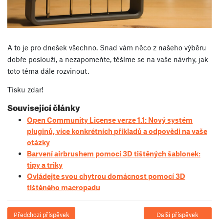
A to je pro dnešek všechno. Snad vám něco z našeho výběru
dobře poslouží, a nezapomeňte, těšíme se na vaše návrhy, jak
toto téma dále rozvinout.
Tisku zdar!
Související články
Open Community License verze 1.1: Nový systém
pluginů, více konkrétních příkladů a odpovědi na vaše
otázky
Barvení airbrushem pomocí 3D tištěných šablonek:
tipy a triky
Ovládejte svou chytrou domácnost pomocí 3D
tištěného macropadu
Předchozí příspěvek
Další příspěvek