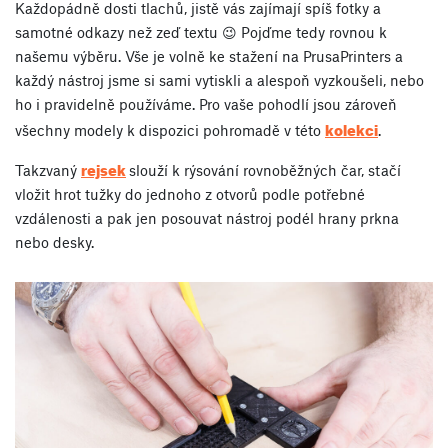
Každopádně dosti tlachů, jistě vás zajímají spíš fotky a
samotné odkazy než zeď textu 😉 Pojďme tedy rovnou k
našemu výběru. Vše je volně ke stažení na PrusaPrinters a
každý nástroj jsme si sami vytiskli a alespoň vyzkoušeli, nebo
ho i pravidelně používáme. Pro vaše pohodlí jsou zároveň
kolekci
všechny modely k dispozici pohromadě v této
.
rejsek
Takzvaný
slouží k rýsování rovnoběžných čar, stačí
vložit hrot tužky do jednoho z otvorů podle potřebné
vzdálenosti a pak jen posouvat nástroj podél hrany prkna
nebo desky.