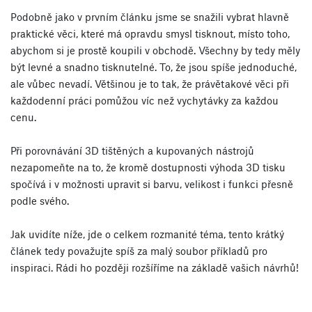
Podobně jako v prvním článku jsme se snažili vybrat hlavně
praktické věci, které má opravdu smysl tisknout, místo toho,
abychom si je prostě koupili v obchodě. Všechny by tedy měly
být levné a snadno tisknutelné. To, že jsou spíše jednoduché,
ale vůbec nevadí. Většinou je to tak, že právětakové věci při
každodenní práci pomůžou víc než vychytávky za každou
cenu.
Při porovnávání 3D tištěných a kupovaných nástrojů
nezapomeňte na to, že kromě dostupnosti výhoda 3D tisku
spočívá i v možnosti upravit si barvu, velikost i funkci přesně
podle svého.
Jak uvidíte níže, jde o celkem rozmanité téma, tento krátký
článek tedy považujte spíš za malý soubor příkladů pro
inspiraci. Rádi ho později rozšíříme na základě vašich návrhů!