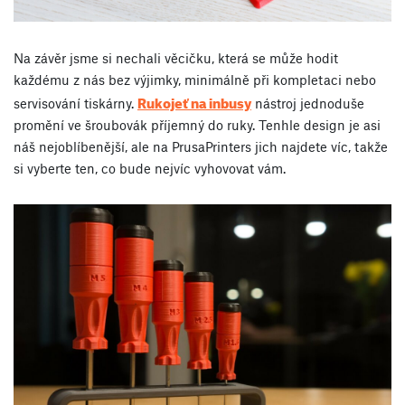
Na závěr jsme si nechali věcičku, která se může hodit
každému z nás bez výjimky, minimálně při kompletaci nebo
Rukojeť na inbusy
servisování tiskárny.
nástroj jednoduše
promění ve šroubovák příjemný do ruky. Tenhle design je asi
náš nejoblíbenější, ale na PrusaPrinters jich najdete víc, takže
si vyberte ten, co bude nejvíc vyhovovat vám.