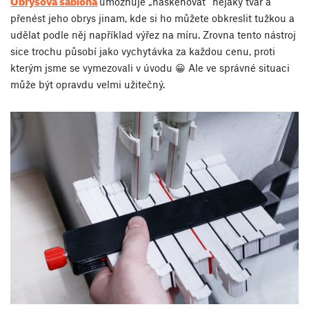
Obrysová šablona
umožňuje „naskenovat“ nějaký tvar a
přenést jeho obrys jinam, kde si ho můžete obkreslit tužkou a
udělat podle něj například výřez na míru. Zrovna tento nástroj
sice trochu působí jako vychytávka za každou cenu, proti
kterým jsme se vymezovali v úvodu 😀 Ale ve správné situaci
může být opravdu velmi užitečný.