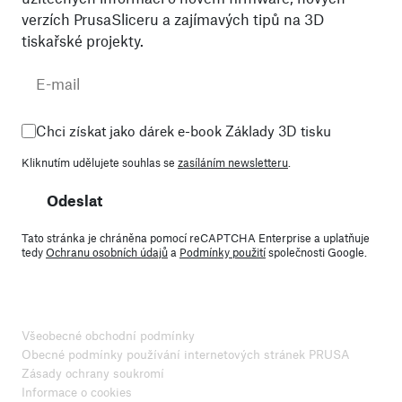
verzích PrusaSliceru a zajímavých tipů na 3D
tiskařské projekty.
Chci získat jako dárek e-book Základy 3D tisku
Kliknutím udělujete souhlas se
zasíláním newsletteru
.
Odeslat
Tato stránka je chráněna pomocí reCAPTCHA Enterprise a uplatňuje
tedy
Ochranu osobních údajů
a
Podmínky použití
společnosti Google.
Všeobecné obchodní podmínky
Obecné podmínky používání internetových stránek PRUSA
Zásady ochrany soukromí
Informace o cookies