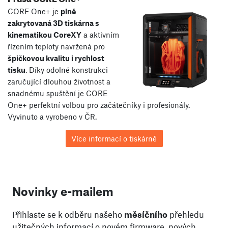
CORE One+ je
plně
zakrytovaná 3D tiskárna s
kinematikou CoreXY
a aktivním
řízením teploty navržená pro
špičkovou kvalitu i rychlost
tisku
. Díky odolné konstrukci
zaručující dlouhou životnost a
snadnému spuštění je CORE
One+ perfektní volbou pro začátečníky i profesionály.
Vyvinuto a vyrobeno v ČR.
Více informací o tiskárně
Novinky e-mailem
Přihlaste se k odběru našeho
měsíčního
přehledu
užitečných informací o novém firmware, nových