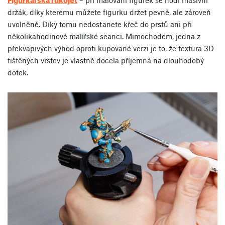
– při malování figurek se hodí masivní
držák, díky kterému můžete figurku držet pevně, ale zároveň
uvolněně. Díky tomu nedostanete křeč do prstů ani při
několikahodinové malířské seanci. Mimochodem, jedna z
překvapivých výhod oproti kupované verzi je to, že textura 3D
tištěných vrstev je vlastně docela příjemná na dlouhodobý
dotek.