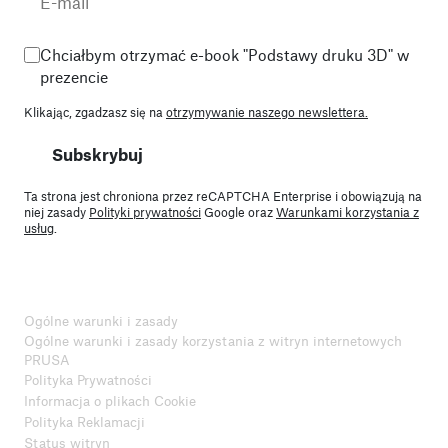
Chciałbym otrzymać e-book "Podstawy druku 3D" w
prezencie
Klikając, zgadzasz się na
otrzymywanie naszego newslettera.
Subskrybuj
Ta strona jest chroniona przez reCAPTCHA Enterprise i obowiązują na
niej zasady
Polityki prywatności
Google oraz
Warunkami korzystania z
usług
.
Ogólne warunki i zasady
Ogólne warunki i zasady korzystania z witryn internetowych
PRUSA
Polityka Prywatności
Informacja o plikach Cookie
Polityka Reklamacji
Status witryn