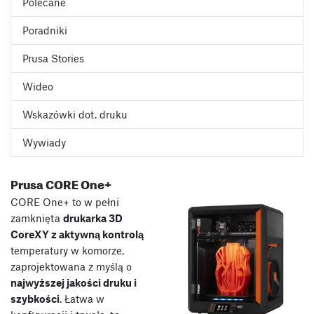
Polecane
Poradniki
Prusa Stories
Wideo
Wskazówki dot. druku
Wywiady
Prusa CORE One+
CORE One+ to w pełni
zamknięta
drukarka 3D
CoreXY z aktywną kontrolą
temperatury w komorze,
zaprojektowana z myślą o
najwyższej jakości druku i
szybkości
. Łatwa w