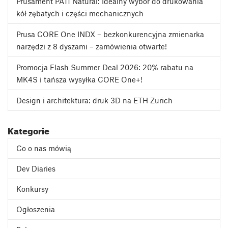
Prusament PA11 Natural: Idealny wybór do drukowania
kół zębatych i części mechanicznych
Prusa CORE One INDX – bezkonkurencyjna zmienarka
narzędzi z 8 dyszami – zamówienia otwarte!
Promocja Flash Summer Deal 2026: 20% rabatu na
MK4S i tańsza wysyłka CORE One+!
Design i architektura: druk 3D na ETH Zurich
Kategorie
Co o nas mówią
Dev Diaries
Konkursy
Ogłoszenia