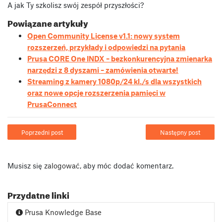
A jak Ty szkolisz swój zespół przyszłości?
Powiązane artykuły
Open Community License v1.1: nowy system
rozszerzeń, przykłady i odpowiedzi na pytania
Prusa CORE One INDX – bezkonkurencyjna zmienarka
narzędzi z 8 dyszami – zamówienia otwarte!
Streaming z kamery 1080p/24 kl./s dla wszystkich
oraz nowe opcje rozszerzenia pamięci w
PrusaConnect
Poprzedni post
Następny post
Musisz się
zalogować
, aby móc dodać komentarz.
Przydatne linki
Prusa Knowledge Base