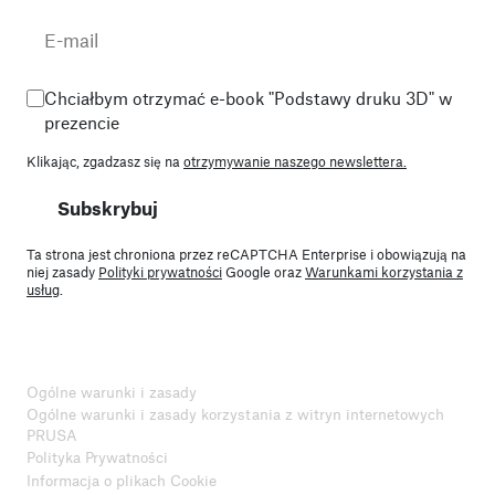
Chciałbym otrzymać e-book "Podstawy druku 3D" w
prezencie
Klikając, zgadzasz się na
otrzymywanie naszego newslettera.
Subskrybuj
Ta strona jest chroniona przez reCAPTCHA Enterprise i obowiązują na
niej zasady
Polityki prywatności
Google oraz
Warunkami korzystania z
usług
.
Ogólne warunki i zasady
Ogólne warunki i zasady korzystania z witryn internetowych
PRUSA
Polityka Prywatności
Informacja o plikach Cookie