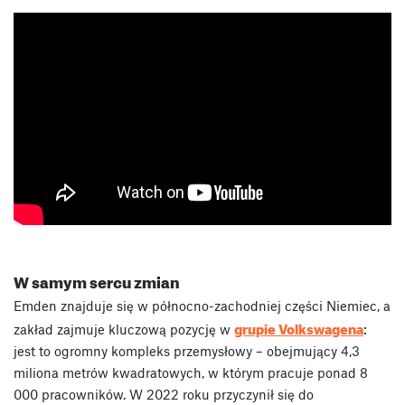
W samym sercu zmian
Emden znajduje się w północno-zachodniej części Niemiec, a
grupie Volkswagena
zakład zajmuje kluczową pozycję w
:
jest to ogromny kompleks przemysłowy – obejmujący 4,3
miliona metrów kwadratowych, w którym pracuje ponad 8
000 pracowników. W 2022 roku przyczynił się do